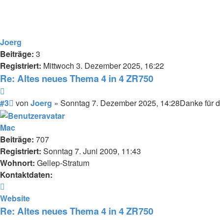
Joerg
Beiträge:
3
Registriert:
Mittwoch 3. Dezember 2025, 16:22
Re: Altes neues Thema 4 in 4 ZR750
Zitieren
Beitrag
#3
von
Joerg
»
Sonntag 7. Dezember 2025, 14:28
Danke für d
Mac
Beiträge:
707
Registriert:
Sonntag 7. Juni 2009, 11:43
Wohnort:
Gellep-Stratum
Kontaktdaten:
Kontaktdaten
von
Website
Mac
Re: Altes neues Thema 4 in 4 ZR750