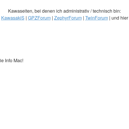
Kawaseiten, bei denen ich administrativ / technisch bin:
KawasakiS
|
GPZForum
|
ZephyrForum
|
TwinForum
| und hier
ie Info Mac!