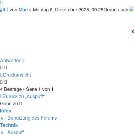
Zitieren
Beitrag
#4
von
Mac
»
Montag 8. Dezember 2025, 09:28
Gerne doch
K
Antworten
Druckansicht
4 Beiträge • Seite
1
von
1
Zurück zu „Auspuff“
Gehe zu
Infos
↳ Benutzung des Forums
Technik
↳ Auspuff