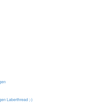
ngen
en Laberthread ;-)