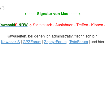
<- - - - - Signatur von Mac - - - - ->
awasaki
S
NRW
-> Stammtisch - Ausfahrten - Treffen - Klönen 
Kawaseiten, bei denen ich administrativ / technisch bin:
KawasakiS
|
GPZForum
|
ZephyrForum
|
TwinForum
| und hier