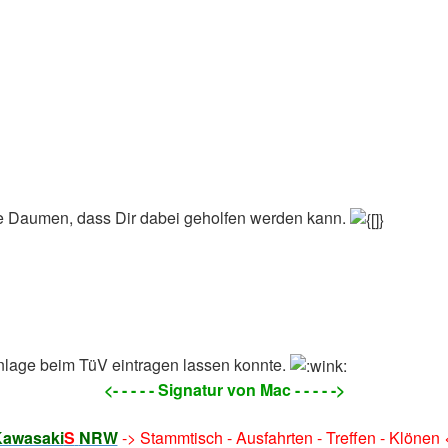
ie Daumen, dass Dir dabei geholfen werden kann.
nlage beim TüV eintragen lassen konnte.
<- - - - - Signatur von Mac - - - - ->
awasaki
S
NRW
-> Stammtisch - Ausfahrten - Treffen - Klönen 