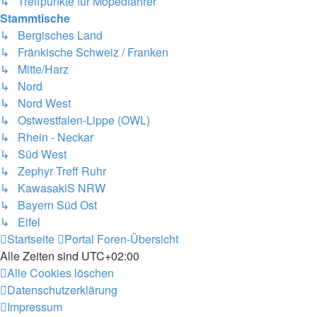
↳ Treffpunkte für Mopedfahrer
Stammtische
↳ Bergisches Land
↳ Fränkische Schweiz / Franken
↳ Mitte/Harz
↳ Nord
↳ Nord West
↳ Ostwestfalen-Lippe (OWL)
↳ Rhein - Neckar
↳ Süd West
↳ Zephyr Treff Ruhr
↳ KawasakiS NRW
↳ Bayern Süd Ost
↳ Eifel
Startseite
Portal
Foren-Übersicht
Alle Zeiten sind
UTC+02:00
Alle Cookies löschen
Datenschutzerklärung
Impressum