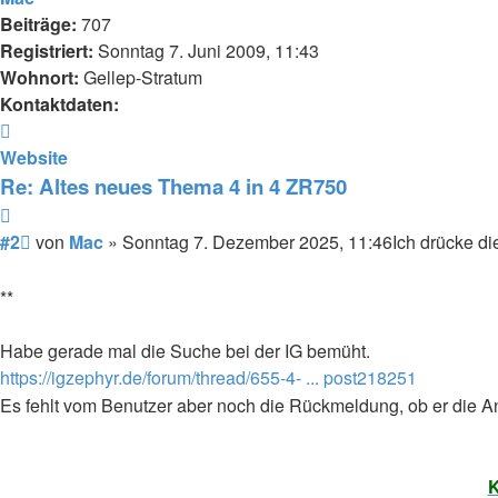
Beiträge:
707
Registriert:
Sonntag 7. Juni 2009, 11:43
Wohnort:
Gellep-Stratum
Kontaktdaten:
Kontaktdaten
von
Website
Mac
Re: Altes neues Thema 4 in 4 ZR750
Zitieren
Beitrag
#2
von
Mac
»
Sonntag 7. Dezember 2025, 11:46
Ich drücke d
**
Habe gerade mal die Suche bei der IG bemüht.
https://igzephyr.de/forum/thread/655-4- ... post218251
Es fehlt vom Benutzer aber noch die Rückmeldung, ob er die A
K