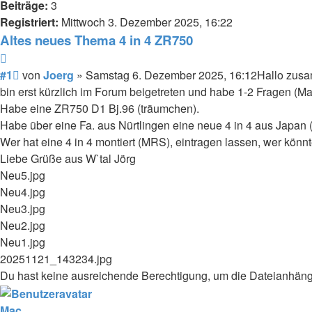
Beiträge:
3
Registriert:
Mittwoch 3. Dezember 2025, 16:22
Altes neues Thema 4 in 4 ZR750
Zitieren
Beitrag
#1
von
Joerg
»
Samstag 6. Dezember 2025, 16:12
Hallo zus
bin erst kürzlich im Forum beigetreten und habe 1-2 Fragen (M
Habe eine ZR750 D1 Bj.96 (träumchen).
Habe über eine Fa. aus Nürtlingen eine neue 4 in 4 aus Japan
Wer hat eine 4 in 4 montiert (MRS), eintragen lassen, wer könn
Liebe Grüße aus W`tal Jörg
Neu5.jpg
Neu4.jpg
Neu3.jpg
Neu2.jpg
Neu1.jpg
20251121_143234.jpg
Du hast keine ausreichende Berechtigung, um die Dateianhäng
Mac