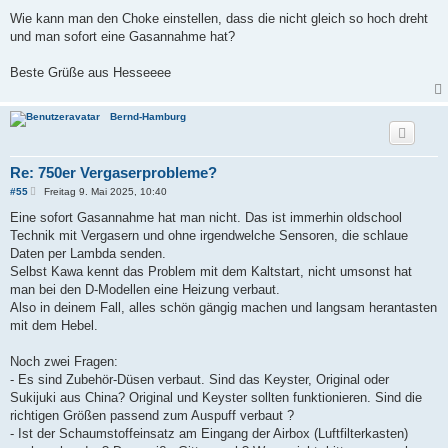
Wie kann man den Choke einstellen, dass die nicht gleich so hoch dreht
und man sofort eine Gasannahme hat?
Beste Grüße aus Hesseeee
Bernd-Hamburg
Re: 750er Vergaserprobleme?
B
#55
Freitag 9. Mai 2025, 10:40
e
i
Eine sofort Gasannahme hat man nicht. Das ist immerhin oldschool
t
Technik mit Vergasern und ohne irgendwelche Sensoren, die schlaue
r
a
Daten per Lambda senden.
g
Selbst Kawa kennt das Problem mit dem Kaltstart, nicht umsonst hat
man bei den D-Modellen eine Heizung verbaut.
Also in deinem Fall, alles schön gängig machen und langsam herantasten
mit dem Hebel.
Noch zwei Fragen:
- Es sind Zubehör-Düsen verbaut. Sind das Keyster, Original oder
Sukijuki aus China? Original und Keyster sollten funktionieren. Sind die
richtigen Größen passend zum Auspuff verbaut ?
- Ist der Schaumstoffeinsatz am Eingang der Airbox (Luftfilterkasten)