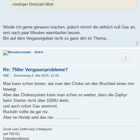
niedriger Drehzahl fährt.
Würde ich gerne genauso machen, jedoch nimmt die wirklich null Gas an,
erst nach paar Minuten warmlaufen lassen.
Bin auf dem Vergasergebiet nicht so ganz drin im Thema..
Zeferl
Re: 750er Vergaserprobleme?
B
#52
Donnerstag 8. Mai 2025, 21:05
e
i
Man kann schon lernen, wie man den Choke um den Bruchteil eines mm
t
bewegt.
r
a
Aber das Chokesystem kann man schon so warten, dass die Zephyr
g
beim Starten nicht über 1500U dreht,
und auch sofort Gas annimmt.
Ruckeln sollte da gar nix.
Aber ne Honda wird das nie......................
Gruß vom Zeferl aus Ostbayern
auf 750 D2
Feierabendtourer