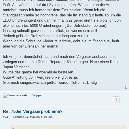
r
a
läuft. Als würde sie auf drei Zylindern laufen. Wenn ich an die Ampel
g
ranfahre, muss ich immer mit dem Gas spielen. Wenn ich die
Standgasschraube so hochdrehe, das sie im stand gut läuft( so um die
1100 Umdrehungen) und dann einmal Gas gebe, dreht sie plötzlich von
alleine hoch bis 5000 Umdrehungen. ( Bei Betriebstemperatur).
Gaszug schnallt ganz normal zurück, so wie es sein soll.
Jedoch geht die Drehzahl dann nur langsam zurück.
Wenn ich die Schraube wieder rausdrehe, geht sie im Stand aus, läuft
aber von der Drehzahl her normal…
Ich will jetzt demnächst nach und nach den Vergaser ausbauen und
zerlegen und mir ein Düsen Reparatur Kit besorgen. Habe einen Keihin
Japan Vergaser.
Würde das ganze bei woembi.de bestellen.
Gute Anleitung vom Vergaseronkel gibt es ja.
Gibt noch einiges,was ich prüfen werde. Hoffe mit Erfolg
Skipper
Re: 750er Vergaserprobleme?
B
#64
Sonntag 11. Mai 2025, 06:20
e
i
t