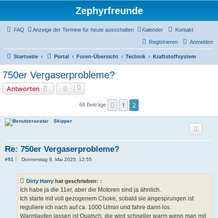
Zephyrfreunde
FAQ
Anzeige der Termine für heute ausschalten
Kalender
Kontakt
Registrieren
Anmelden
Startseite
Portal
Foren-Übersicht
Technik
Kraftstoffsystem
750er Vergaserprobleme?
Antworten
1
2
Vorherige
68 Beiträge
Skipper
Re: 750er Vergaserprobleme?
B
#51
Donnerstag 8. Mai 2025, 12:55
e
i
t
Dirty Harry
hat geschrieben:
↑
r
a
Ich habe ja die 11er, aber die Motoren sind ja ähnlich.
g
Ich starte mit voll gezogenem Choke, sobald sie angesprungen ist
reguliere ich nach auf ca. 1000 U/min und fahre dann los.
Warmlaufen lassen ist Quatsch, die wird schneller warm wenn man mit