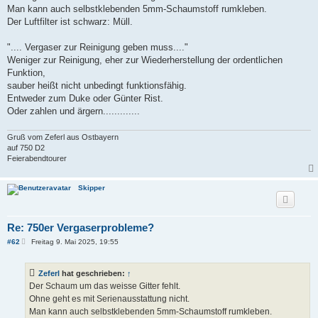
a
Man kann auch selbstklebenden 5mm-Schaumstoff rumkleben.
g
Der Luftfilter ist schwarz: Müll.
".... Vergaser zur Reinigung geben muss...."
Weniger zur Reinigung, eher zur Wiederherstellung der ordentlichen
Funktion,
sauber heißt nicht unbedingt funktionsfähig.
Entweder zum Duke oder Günter Rist.
Oder zahlen und ärgern.............
Gruß vom Zeferl aus Ostbayern
auf 750 D2
Feierabendtourer
Skipper
Re: 750er Vergaserprobleme?
B
#62
Freitag 9. Mai 2025, 19:55
e
i
t
Zeferl
hat geschrieben:
↑
r
a
Der Schaum um das weisse Gitter fehlt.
g
Ohne geht es mit Serienausstattung nicht.
Man kann auch selbstklebenden 5mm-Schaumstoff rumkleben.