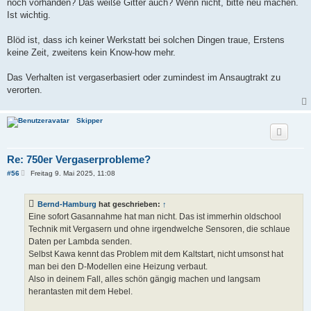
noch vorhanden? Das weiße Gitter auch? Wenn nicht, bitte neu machen.
Ist wichtig.
Blöd ist, dass ich keiner Werkstatt bei solchen Dingen traue, Erstens
keine Zeit, zweitens kein Know-how mehr.
Das Verhalten ist vergaserbasiert oder zumindest im Ansaugtrakt zu
verorten.
Skipper
Re: 750er Vergaserprobleme?
B
#56
Freitag 9. Mai 2025, 11:08
e
i
t
Bernd-Hamburg
hat geschrieben:
↑
r
a
Eine sofort Gasannahme hat man nicht. Das ist immerhin oldschool
g
Technik mit Vergasern und ohne irgendwelche Sensoren, die schlaue
Daten per Lambda senden.
Selbst Kawa kennt das Problem mit dem Kaltstart, nicht umsonst hat
man bei den D-Modellen eine Heizung verbaut.
Also in deinem Fall, alles schön gängig machen und langsam
herantasten mit dem Hebel.