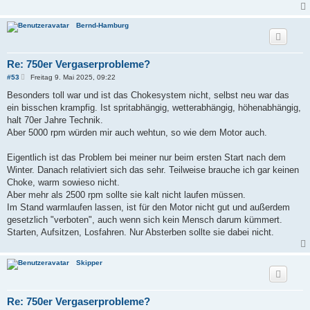
Bernd-Hamburg
Re: 750er Vergaserprobleme?
B
#53
Freitag 9. Mai 2025, 09:22
e
i
Besonders toll war und ist das Chokesystem nicht, selbst neu war das
t
ein bisschen krampfig. Ist spritabhängig, wetterabhängig, höhenabhängig,
r
a
halt 70er Jahre Technik.
g
Aber 5000 rpm würden mir auch wehtun, so wie dem Motor auch.
Eigentlich ist das Problem bei meiner nur beim ersten Start nach dem
Winter. Danach relativiert sich das sehr. Teilweise brauche ich gar keinen
Choke, warm sowieso nicht.
Aber mehr als 2500 rpm sollte sie kalt nicht laufen müssen.
Im Stand warmlaufen lassen, ist für den Motor nicht gut und außerdem
gesetzlich "verboten", auch wenn sich kein Mensch darum kümmert.
Starten, Aufsitzen, Losfahren. Nur Absterben sollte sie dabei nicht.
Skipper
Re: 750er Vergaserprobleme?