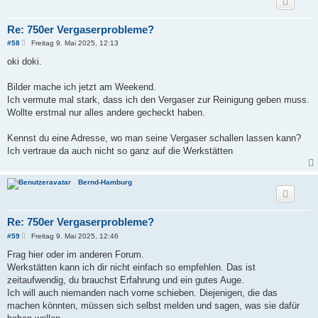
Re: 750er Vergaserprobleme?
B
#58
Freitag 9. Mai 2025, 12:13
e
i
oki doki.
t
r
a
Bilder mache ich jetzt am Weekend.
g
Ich vermute mal stark, dass ich den Vergaser zur Reinigung geben muss.
Wollte erstmal nur alles andere gecheckt haben.
Kennst du eine Adresse, wo man seine Vergaser schallen lassen kann?
Ich vertraue da auch nicht so ganz auf die Werkstätten
Bernd-Hamburg
Re: 750er Vergaserprobleme?
B
#59
Freitag 9. Mai 2025, 12:46
e
i
Frag hier oder im anderen Forum.
t
Werkstätten kann ich dir nicht einfach so empfehlen. Das ist
r
a
zeitaufwendig, du brauchst Erfahrung und ein gutes Auge.
g
Ich will auch niemanden nach vorne schieben. Diejenigen, die das
machen könnten, müssen sich selbst melden und sagen, was sie dafür