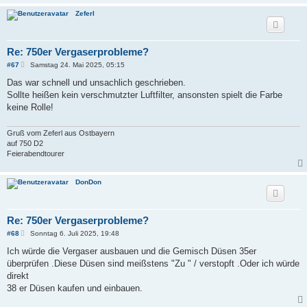
Zeferl
Re: 750er Vergaserprobleme?
B
#67
Samstag 24. Mai 2025, 05:15
e
i
Das war schnell und unsachlich geschrieben.
t
Sollte heißen kein verschmutzter Luftfilter, ansonsten spielt die Farbe
r
a
keine Rolle!
g
Gruß vom Zeferl aus Ostbayern
auf 750 D2
Feierabendtourer
DonDon
Re: 750er Vergaserprobleme?
B
#68
Sonntag 6. Juli 2025, 19:48
e
i
Ich würde die Vergaser ausbauen und die Gemisch Düsen 35er
t
überprüfen .Diese Düsen sind meißstens "Zu " / verstopft .Oder ich würde
r
a
direkt
g
38 er Düsen kaufen und einbauen.