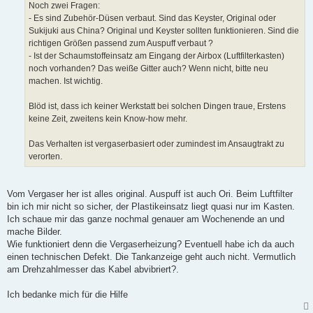
Noch zwei Fragen:
- Es sind Zubehör-Düsen verbaut. Sind das Keyster, Original oder
Sukijuki aus China? Original und Keyster sollten funktionieren. Sind die
richtigen Größen passend zum Auspuff verbaut ?
- Ist der Schaumstoffeinsatz am Eingang der Airbox (Luftfilterkasten)
noch vorhanden? Das weiße Gitter auch? Wenn nicht, bitte neu
machen. Ist wichtig.
Blöd ist, dass ich keiner Werkstatt bei solchen Dingen traue, Erstens
keine Zeit, zweitens kein Know-how mehr.
Das Verhalten ist vergaserbasiert oder zumindest im Ansaugtrakt zu
verorten.
Vom Vergaser her ist alles original. Auspuff ist auch Ori. Beim Luftfilter
bin ich mir nicht so sicher, der Plastikeinsatz liegt quasi nur im Kasten.
Ich schaue mir das ganze nochmal genauer am Wochenende an und
mache Bilder.
Wie funktioniert denn die Vergaserheizung? Eventuell habe ich da auch
einen technischen Defekt. Die Tankanzeige geht auch nicht. Vermutlich
am Drehzahlmesser das Kabel abvibriert?.
Ich bedanke mich für die Hilfe