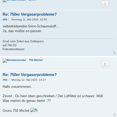
Re: 750er Vergaserprobleme?
B
#65
Sonntag 11. Mai 2025, 21:50
e
i
selbstklebenden 5mm-Schaumstoff...
t
Ja, das müßte so passen
r
a
g
Gruß vom Zeferl aus Ostbayern
auf 750 D2
Feierabendtourer
750.Michel
Re: 750er Vergaserprobleme?
B
#66
Montag 12. Mai 2025, 13:27
e
i
Hallo zusammmen.
t
r
a
Zeverl : Du hast oben geschrieben / Der Luftfilter ist schwarz: Müll.
g
Was meinst du genau damit .??
Gruss 750 Michel