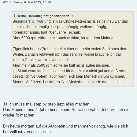
B
#54
Freitag 9. Mai 2025, 10:18
e
i
t
Bernd-Hamburg
hat geschrieben:
↑
r
a
Besonders toll war und ist das Chokesystem nicht, selbst neu war das
g
ein bisschen krampfig. Ist spritabhängig, wetterabhängig,
höhenabhängig, halt 70er Jahre Technik.
Aber 5000 rpm würden mir auch wehtun, so wie dem Motor auch.
Eigentlich ist das Problem bei meiner nur beim ersten Start nach dem
Winter. Danach relativiert sich das sehr. Teilweise brauche ich gar
keinen Choke, warm sowieso nicht.
Aber mehr als 2500 rpm sollte sie kalt nicht laufen müssen.
Im Stand warmlaufen lassen, ist für den Motor nicht gut und außerdem
gesetzlich "verboten", auch wenn sich kein Mensch darum kümmert.
Starten, Aufsitzen, Losfahren. Nur Absterben sollte sie dabei nicht.
Ja ich muss mal step by step jetzt alles machen.
Das Moped stand 4 Jahre bei meinem Schwiegervater. Jetzt will ich die
wieder fit machen.
Bin heute morgen auf die Autobahn und man merkt richtig, wie die sich
bei Volllast verschluckt etc.