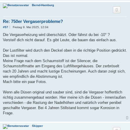
Bernd-Hamburg
Re: 750er Vergaserprobleme?
B
#57
Freitag 9. Mai 2025, 12:04
e
i
Die Vergaserheizung wird überschätzt. Oder fährst du bei -10° ?
t
Versteif dich nicht darauf. Es gibt Leute, die bauen das einfach aus.
r
a
g
Der Lustfilter wird durch den Deckel oben in die richtige Position gedrückt.
Das ist normal.
Meine Frage nach dem Schaumstoff ist der Silencer, die
Schaumstoffmatte am Eingang des Luftfiltergehäuses. Der zerbröselt
nach 20 Jahren und macht lustige Erscheinungen. Auch daran zeigt sich,
wie empfindlich die Abstimmung ist.
Mach bitte ein paar Fotos.
Wenn alle Düsen original und sauber sind, sind die Vergaser hoffentlich
richtig zusammengebaut worden. Hier meine ich die Düsen - innen/außen
verschieden - die Rastung der Nadelhöhen und natürlich vorher penibel
geschallte Vergaser. Bei 4 Jahren Stillstand kommt sogar Korosion in
Frage.
Skipper