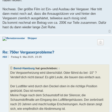
haben wollen.
Nochwas. Der größte Film ist Ein- und Ausbau der Vergaser. Hier tritt
dann meist noch auf, dass die Ansaugstützen vor und hinter den
Vergasern ziemlich ausgehärtet, teilweise auch rissig sind.
Da kommt nochmal ein Betrag von ca. 200€ nur Teile zusammen. Dafür
hast du dann wieder lange Zeit Ruhe.
Skipper
Re: 750er Vergaserprobleme?
B
#60
Freitag 9. Mai 2025, 15:35
e
i
t
Bernd-Hamburg
hat geschrieben:
↑
r
a
Die Vergaserheizung wird überschätzt. Oder fährst du bei -10° ?
g
Versteif dich nicht darauf. Es gibt Leute, die bauen das einfach aus.
Der Lustfilter wird durch den Deckel oben in die richtige Position
gedrückt. Das ist normal.
Meine Frage nach dem Schaumstoff ist der Silencer, die
Schaumstoffmatte am Eingang des Luftfiltergehäuses. Der zerbröselt
nach 20 Jahren und macht lustige Erscheinungen. Auch daran zeigt
sich, wie empfindlich die Abstimmung ist.