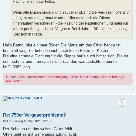
Mach bitte ein paar Fotos.
Wenn alle Düsen original und sauber sind, sind die Vergaser hoffentlich
richtig zusammengebaut worden. Hier meine ich die Düsen -
innen/außen verschieden - die Rastung der Nadelhöhen und natürlich
vorher penibel geschallte Vergaser. Bei 4 Jahren Stillstand kommt sogar
Korosion in Frage.
Hallo Bernd, hier ein paar Bilder. Die Matte um das Gitter herum ist
komplett weg. Es befinden sich auch keine Reste im Kasten.
Die eine schmale Dichtung für die Klappe hat’s auch hinter sich. Die ist
sehr schmal und man spürt nicht, das das was abdichten könnte
IMG_0382.jpeg
Du hast keine ausreichende Berechtigung, um die Dateianhänge dieses Beitrags
anzusehen.
Zeferl
Re: 750er Vergaserprobleme?
B
#61
Freitag 9. Mai 2025, 19:13
e
i
Der Schaum um das weisse Gitter fehlt.
t
Ohne geht es mit Serienausstattung nicht.
r