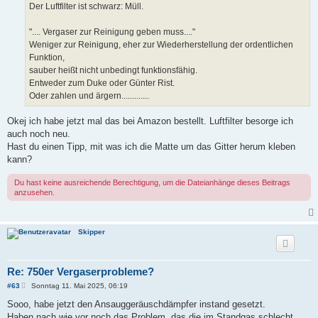
Der Luftfilter ist schwarz: Müll.
".... Vergaser zur Reinigung geben muss...."
Weniger zur Reinigung, eher zur Wiederherstellung der ordentlichen
Funktion,
sauber heißt nicht unbedingt funktionsfähig.
Entweder zum Duke oder Günter Rist.
Oder zahlen und ärgern.............
Okej ich habe jetzt mal das bei Amazon bestellt. Luftfilter besorge ich
auch noch neu.
Hast du einen Tipp, mit was ich die Matte um das Gitter herum kleben
kann?
Du hast keine ausreichende Berechtigung, um die Dateianhänge dieses Beitrags
anzusehen.
Skipper
Re: 750er Vergaserprobleme?
B
#63
Sonntag 11. Mai 2025, 06:19
e
i
Sooo, habe jetzt den Ansauggeräuschdämpfer instand gesetzt.
t
Haben nach wie vor noch das Problem, das die im Standgas schlecht