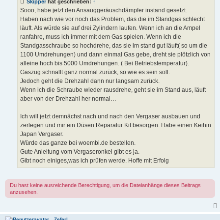
Skipper
hat geschrieben:
↑
r
a
Sooo, habe jetzt den Ansauggeräuschdämpfer instand gesetzt.
g
Haben nach wie vor noch das Problem, das die im Standgas schlecht
läuft. Als würde sie auf drei Zylindern laufen. Wenn ich an die Ampel
ranfahre, muss ich immer mit dem Gas spielen. Wenn ich die
Standgasschraube so hochdrehe, das sie im stand gut läuft( so um die
1100 Umdrehungen) und dann einmal Gas gebe, dreht sie plötzlich von
alleine hoch bis 5000 Umdrehungen. ( Bei Betriebstemperatur).
Gaszug schnallt ganz normal zurück, so wie es sein soll.
Jedoch geht die Drehzahl dann nur langsam zurück.
Wenn ich die Schraube wieder rausdrehe, geht sie im Stand aus, läuft
aber von der Drehzahl her normal…
Ich will jetzt demnächst nach und nach den Vergaser ausbauen und
zerlegen und mir ein Düsen Reparatur Kit besorgen. Habe einen Keihin
Japan Vergaser.
Würde das ganze bei woembi.de bestellen.
Gute Anleitung vom Vergaseronkel gibt es ja.
Gibt noch einiges,was ich prüfen werde. Hoffe mit Erfolg
Du hast keine ausreichende Berechtigung, um die Dateianhänge dieses Beitrags
anzusehen.
Zeferl