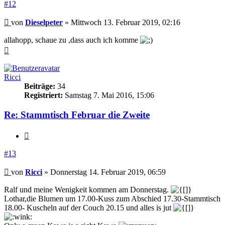
#12
Beitrag
von
Dieselpeter
»
Mittwoch 13. Februar 2019, 02:16
allahopp, schaue zu ,dass auch ich komme
Nach
oben
Ricci
Beiträge:
34
Registriert:
Samstag 7. Mai 2016, 15:06
Re: Stammtisch Februar die Zweite
Zitieren
#13
Beitrag
von
Ricci
»
Donnerstag 14. Februar 2019, 06:59
Ralf und meine Wenigkeit kommen am Donnerstag.
Lothar,die Blumen um 17.00-Kuss zum Abschied 17.30-Stammtisch
18.00- Kuscheln auf der Couch 20.15 und alles is jut