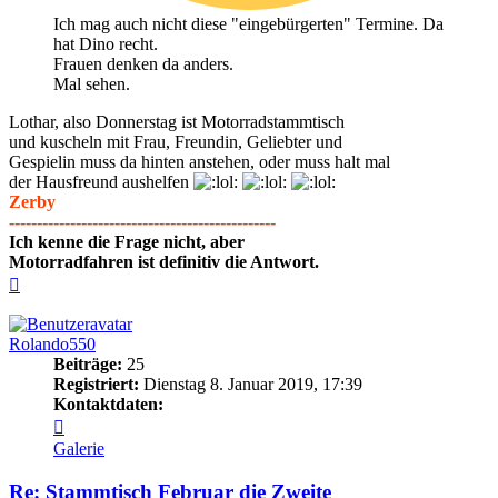
Ich mag auch nicht diese "eingebürgerten" Termine. Da
hat Dino recht.
Frauen denken da anders.
Mal sehen.
Lothar, also Donnerstag ist Motorradstammtisch
und kuscheln mit Frau, Freundin, Geliebter und
Gespielin muss da hinten anstehen, oder muss halt mal
der Hausfreund aushelfen
Zerby
------------------------------------------------
Ich kenne die Frage nicht, aber
Motorradfahren ist definitiv die Antwort.
Nach
oben
Rolando550
Beiträge:
25
Registriert:
Dienstag 8. Januar 2019, 17:39
Kontaktdaten:
Kontaktdaten
von
Galerie
Rolando550
Re: Stammtisch Februar die Zweite