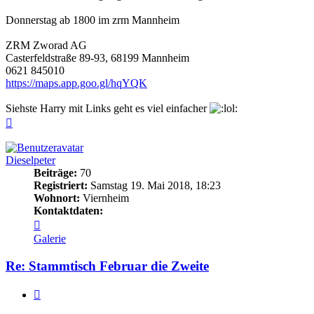
Donnerstag ab 1800 im zrm Mannheim
ZRM Zworad AG
Casterfeldstraße 89-93, 68199 Mannheim
0621 845010
https://maps.app.goo.gl/hqYQK
Siehste Harry mit Links geht es viel einfacher
Nach
oben
Dieselpeter
Beiträge:
70
Registriert:
Samstag 19. Mai 2018, 18:23
Wohnort:
Viernheim
Kontaktdaten:
Kontaktdaten
von
Galerie
Dieselpeter
Re: Stammtisch Februar die Zweite
Zitieren