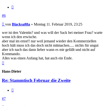
Zitieren
#6
Beitrag
von
Blacksa88a
»
Montag 11. Februar 2019, 23:25
wer ist den Valentin? und was will der Sack bei meiner Frau? warte
wenn ich den erwische.
aber mal im ernst!! nur weil jemand wieder den Kommerziellen
hoch hält muss ich das doch nicht mitmachen..... nichts für ungut
aber ich nach das dann lieber wann es mir gefällt und nicht auf
Kommando.
Alles was einen Anfang hat, hat auch ein Ende.
Nach
oben
Hans-Dieter
Re: Stammtisch Februar die Zweite
Zitieren
#7