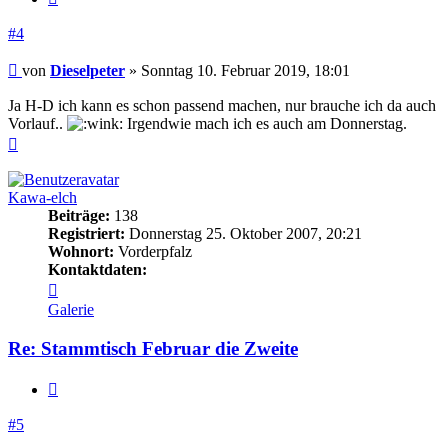
#4
Beitrag
von
Dieselpeter
»
Sonntag 10. Februar 2019, 18:01
Ja H-D ich kann es schon passend machen, nur brauche ich da auch
Vorlauf..
Irgendwie mach ich es auch am Donnerstag.
Nach
oben
Kawa-elch
Beiträge:
138
Registriert:
Donnerstag 25. Oktober 2007, 20:21
Wohnort:
Vorderpfalz
Kontaktdaten:
Kontaktdaten
von
Galerie
Kawa-
elch
Re: Stammtisch Februar die Zweite
Zitieren
#5