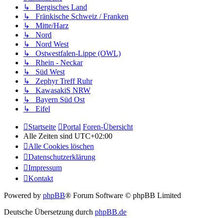
↳ Bergisches Land
↳ Fränkische Schweiz / Franken
↳ Mitte/Harz
↳ Nord
↳ Nord West
↳ Ostwestfalen-Lippe (OWL)
↳ Rhein - Neckar
↳ Süd West
↳ Zephyr Treff Ruhr
↳ KawasakiS NRW
↳ Bayern Süd Ost
↳ Eifel
Startseite
Portal
Foren-Übersicht
Alle Zeiten sind
UTC+02:00
Alle Cookies löschen
Datenschutzerklärung
Impressum
Kontakt
Powered by
phpBB
® Forum Software © phpBB Limited
Deutsche Übersetzung durch
phpBB.de