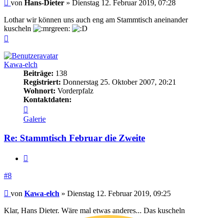
Beitrag
von
Hans-Dieter
»
Dienstag 12. Februar 2019, 07:28
Lothar wir können uns auch eng am Stammtisch aneinander
kuscheln
Nach
oben
Kawa-elch
Beiträge:
138
Registriert:
Donnerstag 25. Oktober 2007, 20:21
Wohnort:
Vorderpfalz
Kontaktdaten:
Kontaktdaten
von
Galerie
Kawa-
elch
Re: Stammtisch Februar die Zweite
Zitieren
#8
Beitrag
von
Kawa-elch
»
Dienstag 12. Februar 2019, 09:25
Klar, Hans Dieter. Wäre mal etwas anderes... Das kuscheln