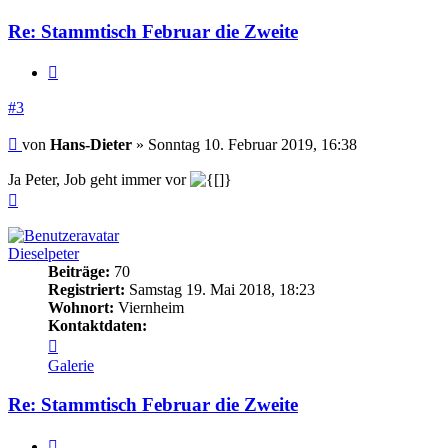
Re: Stammtisch Februar die Zweite
Zitieren
#3
Beitrag
von
Hans-Dieter
»
Sonntag 10. Februar 2019, 16:38
Ja Peter, Job geht immer vor
Nach
oben
Dieselpeter
Beiträge:
70
Registriert:
Samstag 19. Mai 2018, 18:23
Wohnort:
Viernheim
Kontaktdaten:
Kontaktdaten
von
Galerie
Dieselpeter
Re: Stammtisch Februar die Zweite
Zitieren