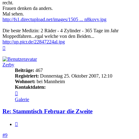
recht.
Frauen denken da anders.
Mal sehen.
http://fs1.directupload.net/images/1505 ... n8kovv.jpg
Die beste Medizin: 2 Räder - 4 Zylinder - 365 Tage im Jahr
Moppedfahren...egal welche von den Beiden...
http://up.picr.de/22847224al.jpg
Nach
oben
Zerby
Beiträge:
467
Registriert:
Donnerstag 25. Oktober 2007, 12:10
Wohnort:
bei Mannheim
Kontaktdaten:
Kontaktdaten
von
Galerie
Zerby
Re: Stammtisch Februar die Zweite
Zitieren
#9