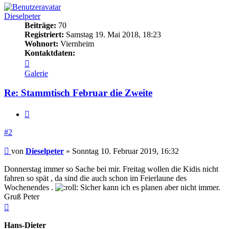
Dieselpeter
Beiträge:
70
Registriert:
Samstag 19. Mai 2018, 18:23
Wohnort:
Viernheim
Kontaktdaten:
Kontaktdaten
von
Galerie
Dieselpeter
Re: Stammtisch Februar die Zweite
Zitieren
#2
Beitrag
von
Dieselpeter
»
Sonntag 10. Februar 2019, 16:32
Donnerstag immer so Sache bei mir. Freitag wollen die Kidis nicht
fahren so spät , da sind die auch schon im Feierlaune des
Wochenendes .
Sicher kann ich es planen aber nicht immer.
Gruß Peter
Nach
oben
Hans-Dieter