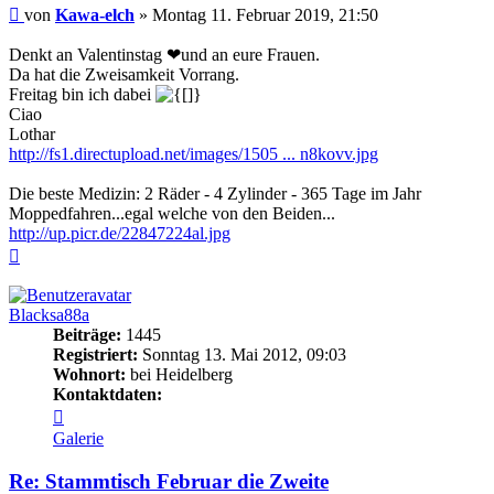
Beitrag
von
Kawa-elch
»
Montag 11. Februar 2019, 21:50
Denkt an Valentinstag ❤und an eure Frauen.
Da hat die Zweisamkeit Vorrang.
Freitag bin ich dabei
Ciao
Lothar
http://fs1.directupload.net/images/1505 ... n8kovv.jpg
Die beste Medizin: 2 Räder - 4 Zylinder - 365 Tage im Jahr
Moppedfahren...egal welche von den Beiden...
http://up.picr.de/22847224al.jpg
Nach
oben
Blacksa88a
Beiträge:
1445
Registriert:
Sonntag 13. Mai 2012, 09:03
Wohnort:
bei Heidelberg
Kontaktdaten:
Kontaktdaten
von
Galerie
Blacksa88a
Re: Stammtisch Februar die Zweite