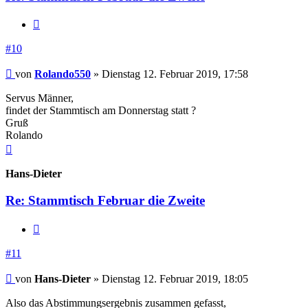
Zitieren
#10
Beitrag
von
Rolando550
»
Dienstag 12. Februar 2019, 17:58
Servus Männer,
findet der Stammtisch am Donnerstag statt ?
Gruß
Rolando
Nach
oben
Hans-Dieter
Re: Stammtisch Februar die Zweite
Zitieren
#11
Beitrag
von
Hans-Dieter
»
Dienstag 12. Februar 2019, 18:05
Also das Abstimmungsergebnis zusammen gefasst,