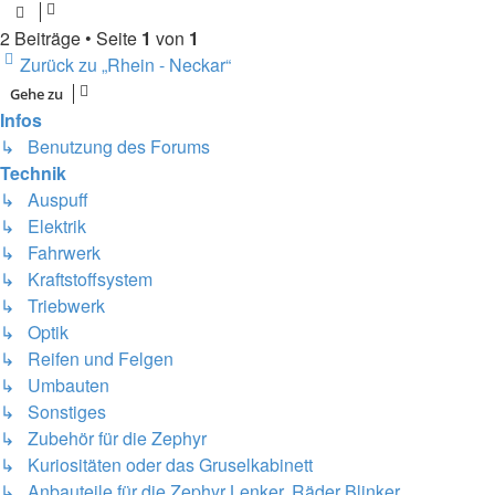
2 Beiträge • Seite
1
von
1
Zurück zu „Rhein - Neckar“
Gehe zu
Infos
↳ Benutzung des Forums
Technik
↳ Auspuff
↳ Elektrik
↳ Fahrwerk
↳ Kraftstoffsystem
↳ Triebwerk
↳ Optik
↳ Reifen und Felgen
↳ Umbauten
↳ Sonstiges
↳ Zubehör für die Zephyr
↳ Kuriositäten oder das Gruselkabinett
↳ Anbauteile für die Zephyr Lenker, Räder Blinker