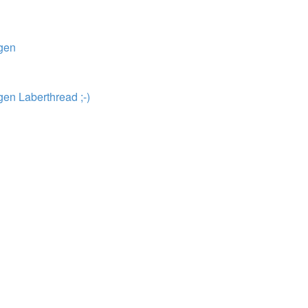
ngen
en Laberthread ;-)