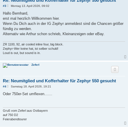
Re: Neumitglied und Kofferhalter für Zephyr 550 gesucht
B
#3
Montag 13. April 2026, 09:02
e
i
Hallo Bernhard,
t
erst mal herzlich Willkommen hier.
r
a
Wenn Du Dich auch in der IG Zephyr anmeldest sind die Chancen größer
g
fündig zu werden.
Alternativ wie Arthur schon schrieb, Kleinanzeigen oder eBay.
ZR 1100, 92, air cooled inline four, big block.
Zephyr-Wer keine hat, ist selber schuld!
Loud is out, but sound is in.
Zeferl
Re: Neumitglied und Kofferhalter für Zephyr 550 gesucht
B
#4
Samstag 18. April 2026, 19:21
e
i
Oder 750er-Set umflexen.......
t
r
a
g
Gruß vom Zeferl aus Ostbayern
auf 750 D2
Feierabendtourer