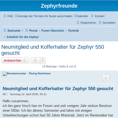
Zephyrfreunde
FAQ
Anzeige der Termine für heute ausschalten
Kalender
Kontakt
Registrieren
Anmelden
Startseite
Portal
Foren-Übersicht
Technik
Zubehör für die Zephyr
Neumitglied und Kofferhalter für Zephyr 550
gesucht
Antworten
14 Beiträge • Seite
1
von
1
Flying Dutchman
Neumitglied und Kofferhalter für Zephyr 550 gesucht
B
#1
Sonntag 12. April 2026, 00:11
e
i
Hallo zusammen,
t
ich bin ganz frisch hier im Forum und seit vorigem Jahr stolzer Besitzer
r
a
einer 550er. Ich bin älteres Semester und fahre mit einigen
g
Unterbrechungen schon fast 50 Jahre Motorrad. Jetzt im Rentenalter hat