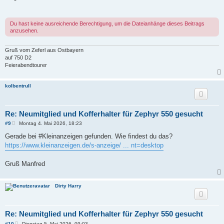
t
r
a
g
Du hast keine ausreichende Berechtigung, um die Dateianhänge dieses Beitrags
anzusehen.
Gruß vom Zeferl aus Ostbayern
auf 750 D2
Feierabendtourer
kolbentrull
Re: Neumitglied und Kofferhalter für Zephyr 550 gesucht
B
#9
Montag 4. Mai 2026, 18:23
e
i
Gerade bei #Kleinanzeigen gefunden. Wie findest du das?
t
https://www.kleinanzeigen.de/s-anzeige/ ... nt=desktop
r
a
g
Gruß Manfred
Dirty Harry
Re: Neumitglied und Kofferhalter für Zephyr 550 gesucht
B
#10
Dienstag 5. Mai 2026, 09:03