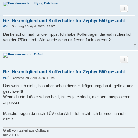
Flying Dutchman
Re: Neumitglied und Kofferhalter für Zephyr 550 gesucht
B
#5
Sonntag 26. April 2026, 22:07
e
i
Danke schon mal für die Tipps. Ich habe Kofferträger, die wahrscheinlich
t
von der 750er sind. Wie würde denn umflexen funktionieren?
r
a
g
Zeferl
Re: Neumitglied und Kofferhalter für Zephyr 550 gesucht
B
#6
Dienstag 28. April 2026, 19:59
e
i
Das weis ich nicht, hab aber schon diverse Träger umgebaut, geflext und
t
geschweißt.
r
a
Wenn du die Träger schon hast, ist es ja einfach, messen, auspobieren,
g
anpassen.
Manche fragen da nach TÜV oder ABE. Ich nicht, ich bremse ja nicht
damit........
Gruß vom Zeferl aus Ostbayern
auf 750 D2