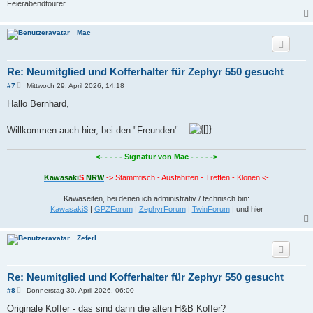
Feierabendtourer
Mac
Re: Neumitglied und Kofferhalter für Zephyr 550 gesucht
B
#7
Mittwoch 29. April 2026, 14:18
e
i
Hallo Bernhard,
t
r
a
Willkommen auch hier, bei den "Freunden"...
g
<- - - - - Signatur von Mac - - - - ->
Kawasaki
S
NRW
-> Stammtisch - Ausfahrten - Treffen - Klönen <-
Kawaseiten, bei denen ich administrativ / technisch bin:
KawasakiS
|
GPZForum
|
ZephyrForum
|
TwinForum
| und hier
Zeferl
Re: Neumitglied und Kofferhalter für Zephyr 550 gesucht
B
#8
Donnerstag 30. April 2026, 06:00
e
i
Originale Koffer - das sind dann die alten H&B Koffer?