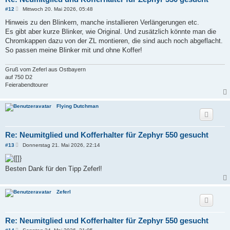
B
#12
Mittwoch 20. Mai 2026, 05:48
e
i
Hinweis zu den Blinkern, manche installieren Verlängerungen etc.
t
Es gibt aber kurze Blinker, wie Original. Und zusätzlich könnte man die
r
a
Chromkappen dazu von der ZL montieren, die sind auch noch abgeflacht.
g
So passen meine Blinker mit und ohne Koffer!
Gruß vom Zeferl aus Ostbayern
auf 750 D2
Feierabendtourer
Flying Dutchman
Re: Neumitglied und Kofferhalter für Zephyr 550 gesucht
B
#13
Donnerstag 21. Mai 2026, 22:14
e
i
t
Besten Dank für den Tipp Zeferl!
r
a
g
Zeferl
Re: Neumitglied und Kofferhalter für Zephyr 550 gesucht
B