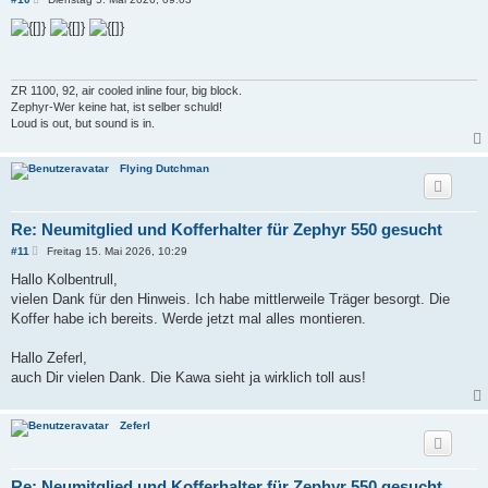
e
i
t
r
a
g
ZR 1100, 92, air cooled inline four, big block.
Zephyr-Wer keine hat, ist selber schuld!
Loud is out, but sound is in.
Flying Dutchman
Re: Neumitglied und Kofferhalter für Zephyr 550 gesucht
B
#11
Freitag 15. Mai 2026, 10:29
e
i
Hallo Kolbentrull,
t
vielen Dank für den Hinweis. Ich habe mittlerweile Träger besorgt. Die
r
a
Koffer habe ich bereits. Werde jetzt mal alles montieren.
g
Hallo Zeferl,
auch Dir vielen Dank. Die Kawa sieht ja wirklich toll aus!
Zeferl
Re: Neumitglied und Kofferhalter für Zephyr 550 gesucht