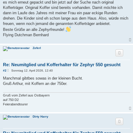
es mich erneut gepackt und bin jetzt auf der Suche nach original
Kofferträger. Original Koffer sind bereits vorhanden. Damit möchte ich
dann im Laufe des Jahres mit meiner Frau ein paar eckige Runden
drehen. Die Kinder sind eh schon lange aus dem Haus. Also, würde mich
freuen, wenn noch jemand die genannten Kofferträger anbietet.
Beste Grüße an alle Zephyrfreunde!
Flying Dutchman Bernhard
Zeferl
Re: Neumitglied und Kofferhalter für Zephyr 550 gesucht
B
#2
Sonntag 12. April 2026, 12:40
e
i
Manchmal gibtbes sowas in der kleinen Bucht.
t
Gruß Arthur, mit Koffern an der 750er.
r
a
g
Gruß vom Zeferl aus Ostbayern
auf 750 D2
Feierabendtourer
Dirty Harry