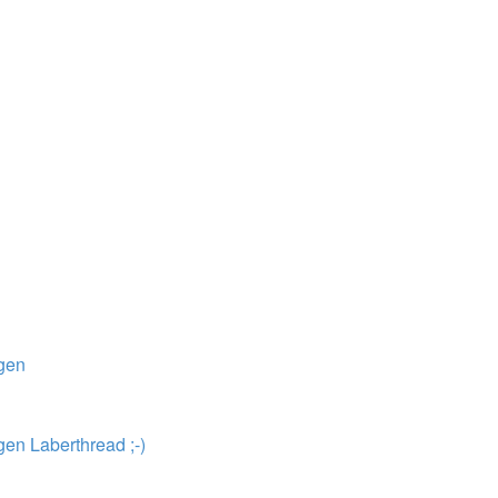
ngen
en Laberthread ;-)