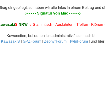
trag eingepflegt, so haben wir alle Infos in einem Beitrag und di
<- - - - - Signatur von Mac - - - - ->
awasaki
S
NRW
-> Stammtisch - Ausfahrten - Treffen - Klönen 
Kawaseiten, bei denen ich administrativ / technisch bin:
KawasakiS
|
GPZForum
|
ZephyrForum
|
TwinForum
| und hier