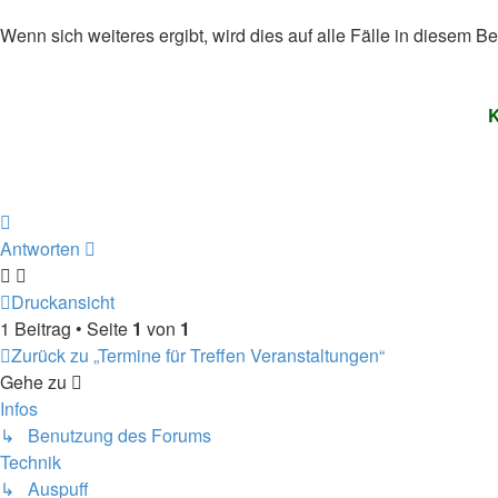
Wenn sich weiteres ergibt, wird dies auf alle Fälle in diesem Bei
K
Nach
oben
Antworten
Druckansicht
1 Beitrag • Seite
1
von
1
Zurück zu „Termine für Treffen Veranstaltungen“
Gehe zu
Infos
↳ Benutzung des Forums
Technik
↳ Auspuff