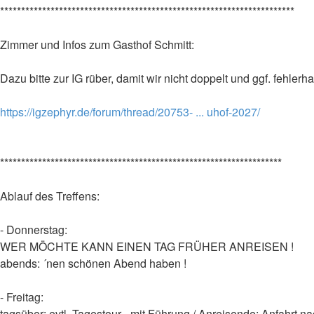
**********************************************************************
Zimmer und Infos zum Gasthof Schmitt:
Dazu bitte zur IG rüber, damit wir nicht doppelt und ggf. fehlerh
https://igzephyr.de/forum/thread/20753- ... uhof-2027/
*******************************************************************
Ablauf des Treffens:
- Donnerstag:
WER MÖCHTE KANN EINEN TAG FRÜHER ANREISEN !
abends: ´nen schönen Abend haben !
- Freitag:
tagsüber: evtl. Tagestour - mit Führung / Anreisende: Anfahrt