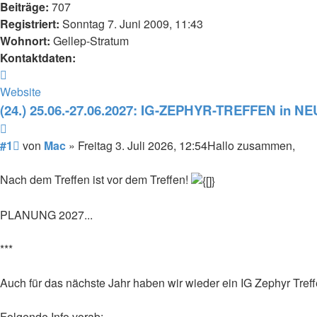
Beiträge:
707
Registriert:
Sonntag 7. Juni 2009, 11:43
Wohnort:
Gellep-Stratum
Kontaktdaten:
Kontaktdaten
von
Website
Mac
(24.) 25.06.-27.06.2027: IG-ZEPHYR-TREFFEN in N
Zitieren
Beitrag
#1
von
Mac
»
Freitag 3. Juli 2026, 12:54
Hallo zusammen,
Nach dem Treffen ist vor dem Treffen!
PLANUNG 2027...
***
Auch für das nächste Jahr haben wir wieder ein IG Zephyr Treffe
Folgende Info vorab: