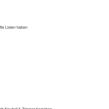
afte Listen haben
 nach Neuhof & Zimmer beziehen