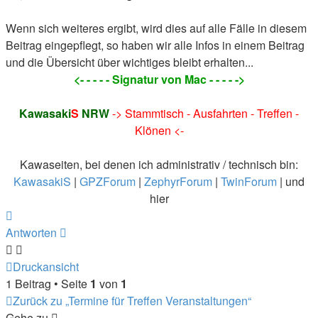
Wenn sich weiteres ergibt, wird dies auf alle Fälle in diesem
Beitrag eingepflegt, so haben wir alle Infos in einem Beitrag
und die Übersicht über wichtiges bleibt erhalten...
<- - - - - Signatur von Mac - - - - ->
Kawasaki
S
NRW
-> Stammtisch - Ausfahrten - Treffen -
Klönen <-
Kawaseiten, bei denen ich administrativ / technisch bin:
KawasakiS
|
GPZForum
|
ZephyrForum
|
TwinForum
| und
hier
Nach
oben
Antworten
Druckansicht
1 Beitrag • Seite
1
von
1
Zurück zu „Termine für Treffen Veranstaltungen“
Gehe zu