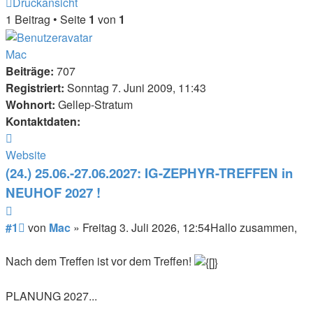
Druckansicht
1 Beitrag • Seite
1
von
1
Mac
Beiträge:
707
Registriert:
Sonntag 7. Juni 2009, 11:43
Wohnort:
Gellep-Stratum
Kontaktdaten:
Kontaktdaten
von
Website
Mac
(24.) 25.06.-27.06.2027: IG-ZEPHYR-TREFFEN in
NEUHOF 2027 !
Zitieren
Beitrag
#1
von
Mac
»
Freitag 3. Juli 2026, 12:54
Hallo zusammen,
Nach dem Treffen ist vor dem Treffen!
PLANUNG 2027...