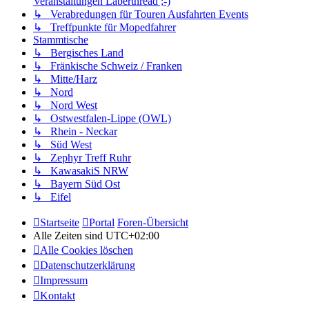
Veranstaltungen Laberthread ;-)
↳ Verabredungen für Touren Ausfahrten Events
↳ Treffpunkte für Mopedfahrer
Stammtische
↳ Bergisches Land
↳ Fränkische Schweiz / Franken
↳ Mitte/Harz
↳ Nord
↳ Nord West
↳ Ostwestfalen-Lippe (OWL)
↳ Rhein - Neckar
↳ Süd West
↳ Zephyr Treff Ruhr
↳ KawasakiS NRW
↳ Bayern Süd Ost
↳ Eifel
Startseite
Portal
Foren-Übersicht
Alle Zeiten sind
UTC+02:00
Alle Cookies löschen
Datenschutzerklärung
Impressum
Kontakt