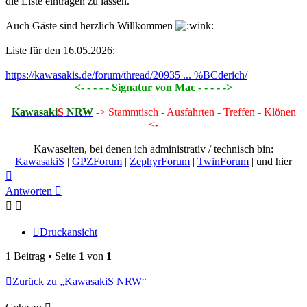
die Liste eintragen zu lassen.
Auch Gäste sind herzlich Willkommen
Liste für den 16.05.2026:
https://kawasakis.de/forum/thread/20935 ... %BCderich/
<- - - - - Signatur von Mac - - - - ->
Kawasaki
S
NRW
-> Stammtisch - Ausfahrten - Treffen - Klönen
<-
Kawaseiten, bei denen ich administrativ / technisch bin:
KawasakiS
|
GPZForum
|
ZephyrForum
|
TwinForum
| und hier
Nach
oben
Antworten
Druckansicht
1 Beitrag • Seite
1
von
1
Zurück zu „KawasakiS NRW“