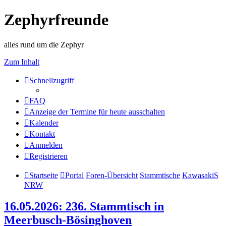
Zephyrfreunde
alles rund um die Zephyr
Zum Inhalt
Schnellzugriff
FAQ
Anzeige der Termine für heute ausschalten
Kalender
Kontakt
Anmelden
Registrieren
Startseite
Portal
Foren-Übersicht
Stammtische
KawasakiS
NRW
16.05.2026: 236. Stammtisch in
Meerbusch-Bösinghoven