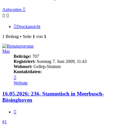
Antworten
Druckansicht
1 Beitrag • Seite
1
von
1
Mac
Beiträge:
707
Registriert:
Sonntag 7. Juni 2009, 11:43
Wohnort:
Gellep-Stratum
Kontaktdaten:
Kontaktdaten
von
Website
Mac
16.05.2026: 236. Stammtisch in Meerbusch-
Bösinghoven
Zitieren
#1