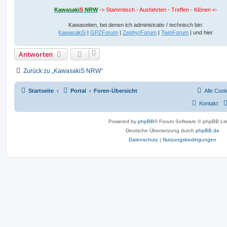
Kawasaki
S
NRW
-> Stammtisch - Ausfahrten - Treffen - Klönen <-
Kawaseiten, bei denen ich administrativ / technisch bin:
KawasakiS
|
GPZForum
|
ZephyrForum
|
TwinForum
| und hier
Antworten
Zurück zu „KawasakiS NRW“
Startseite
Portal
Foren-Übersicht
Alle Coo
Kontakt
Powered by
phpBB
® Forum Software © phpBB Lim
Deutsche Übersetzung durch
phpBB.de
Datenschutz
|
Nutzungsbedingungen