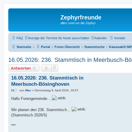
Zephyrfreunde
alles rund um die Zephyr
FAQ
Anzeige der Termine für heute ausschalten
Kalender
Kontakt
Startseite
Portal
Foren-Übersicht
Stammtische
KawasakiS N
16.05.2026: 236. Stammtisch in Meerbusch-B
Antworten
16.05.2026: 236. Stammtisch in
Meerbusch-Bösinghoven
B
#1
von
Mac
»
Donnerstag 9. April 2026, 19:57
e
i
Hallo Forengemeinde...
t
r
a
Wir planen den 236. Stammtisch...
g
(Stammtisch 2026/5)
***