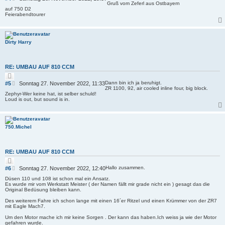
t
Gruß vom Zeferl aus Ostbayern
e
i
auf 750 D2
i
e
Feierabendtourer
r
t
e
r
n
a
g
Dirty Harry
RE: UMBAU AUF 810 CCM
Z
i
B
Dann bin ich ja beruhigt.
#5
Sonntag 27. November 2022, 11:33
t
ZR 1100, 92, air cooled inline four, big block.
e
i
Zephyr-Wer keine hat, ist selber schuld!
i
e
Loud is out, but sound is in.
r
t
e
r
n
a
g
750.Michel
RE: UMBAU AUF 810 CCM
Z
i
B
Hallo zusammen.
#6
Sonntag 27. November 2022, 12:40
t
e
i
Düsen 110 und 108 ist schon mal ein Ansatz.
i
e
Es wurde mir vom Werkstatt Meister ( der Namen fällt mir grade nicht ein ) gesagt das die
r
t
Original Bedüsung bleiben kann.
e
r
n
Des weiterem Fahre ich schon lange mit einen 16´er Ritzel und einen Krümmer von der ZR7
a
mit Eagle Mach7.
g
Um den Motor mache ich mir keine Sorgen . Der kann das haben.Ich weiss ja wie der Motor
gefahren wurde.