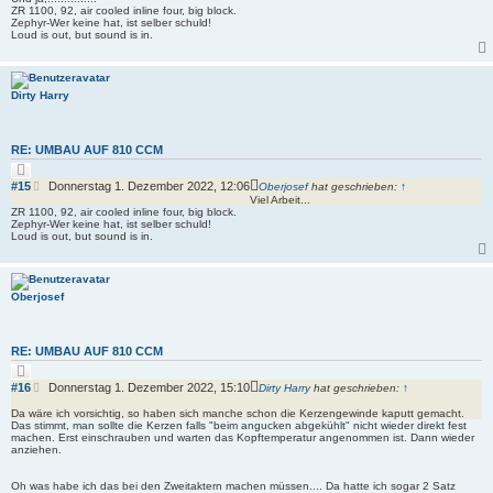
ZR 1100, 92, air cooled inline four, big block.
Zephyr-Wer keine hat, ist selber schuld!
Loud is out, but sound is in.
Dirty Harry
RE: UMBAU AUF 810 CCM
Z
i
B
#15
Donnerstag 1. Dezember 2022, 12:06
Oberjosef
hat geschrieben:
↑
t
e
Viel Arbeit...
i
ZR 1100, 92, air cooled inline four, big block.
i
e
Zephyr-Wer keine hat, ist selber schuld!
r
t
Loud is out, but sound is in.
e
r
n
a
g
Oberjosef
RE: UMBAU AUF 810 CCM
Z
i
B
#16
Donnerstag 1. Dezember 2022, 15:10
Dirty Harry
hat geschrieben:
↑
t
e
i
Da wäre ich vorsichtig, so haben sich manche schon die Kerzengewinde kaputt gemacht.
i
e
Das stimmt, man sollte die Kerzen falls "beim angucken abgekühlt" nicht wieder direkt fest
r
t
machen. Erst einschrauben und warten das Kopftemperatur angenommen ist. Dann wieder
e
r
anziehen.
n
a
g
Oh was habe ich das bei den Zweitaktern machen müssen.... Da hatte ich sogar 2 Satz