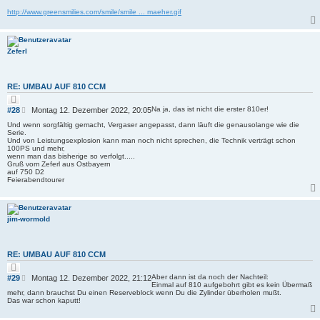
http://www.greensmilies.com/smile/smile ... maeher.gif
Zeferl
RE: UMBAU AUF 810 CCM
Z
i
B
Na ja, das ist nicht die erster 810er!
#28
Montag 12. Dezember 2022, 20:05
t
e
i
Und wenn sorgfältig gemacht, Vergaser angepasst, dann läuft die genausolange wie die
i
e
Serie.
r
t
Und von Leistungsexplosion kann man noch nicht sprechen, die Technik verträgt schon
e
100PS und mehr,
r
n
wenn man das bisherige so verfolgt.....
a
Gruß vom Zeferl aus Ostbayern
g
auf 750 D2
Feierabendtourer
jim-wormold
RE: UMBAU AUF 810 CCM
Z
i
B
Aber dann ist da noch der Nachteil:
#29
Montag 12. Dezember 2022, 21:12
t
Einmal auf 810 aufgebohrt gibt es kein Übermaß
e
i
mehr, dann brauchst Du einen Reserveblock wenn Du die Zylinder überholen mußt.
i
e
Das war schon kaputt!
r
t
e
r