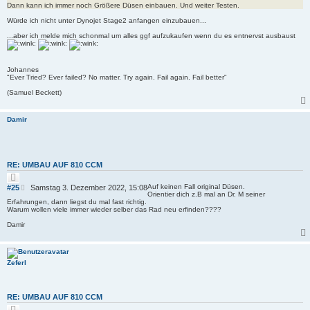
e
r
Dann kann ich immer noch Größere Düsen einbauen. Und weiter Testen.
n
a
Würde ich nicht unter Dynojet Stage2 anfangen einzubauen...
g
...aber ich melde mich schonmal um alles ggf aufzukaufen wenn du es entnervst ausbaust
Johannes
"Ever Tried? Ever failed? No matter. Try again. Fail again. Fail better"
(Samuel Beckett)
Damir
RE: UMBAU AUF 810 CCM
Z
i
B
Auf keinen Fall original Düsen.
#25
Samstag 3. Dezember 2022, 15:08
t
Orientier dich z.B mal an Dr. M seiner
e
i
Erfahrungen, dann liegst du mal fast richtig.
i
e
Warum wollen viele immer wieder selber das Rad neu erfinden????
r
t
e
Damir
r
n
a
g
Zeferl
RE: UMBAU AUF 810 CCM
Z