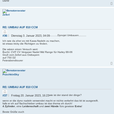
t
Damir
e
r
n
a
g
Zeferl
RE: UMBAU AUF 810 CCM
Z
i
B
..........Dynojet Umbauen..........
#36
Dienstag 3. Januar 2023, 04:09
t
e
i
Ich rate da eher es mit Kawa-Nadeln zu machen,
i
e
ist etwas tricky die Richtigen zu finden.
r
t
e
Die wären einen Versuch wert:
r
n
Bucht: CVP CV Vergaser Nadel Mid Range für Harley 88-06
a
Gruß vom Zeferl aus Ostbayern
g
auf 750 D2
Feierabendtourer
PuschkinSky
RE: UMBAU AUF 810 CCM
Z
i
B
wie ist der stand der dinge?
#37
Freitag 20. Januar 2023, 16:23
t
e
i
wenn er die dyno nadeln verwendet macht er nichts verkehrt das kit ist ausgereift.
i
e
falls er eh auf flachschieber umbau ist das thema eh durch!
r
t
4 Zylinder
, eine
Leidenschaft
und
zwei Hände
fürs gewisse
Extra
!
e
r
n
Beste Grüße euch
a