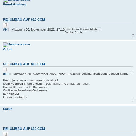
g
Bernd-Hamburg
RE: UMBAU AUF 810 CCM
Z
i
B
Bitte beim Thema bleiben.
#9
Mittwoch 30. November 2022, 17:13
t
Danke Euch.
e
i
i
e
r
t
e
r
n
Zeferl
a
g
RE: UMBAU AUF 810 CCM
Z
i
B
"...das die Original Bedüsung bleiben kann...."
#10
Mittwoch 30. November 2022, 20:26
t
e
i
Kann, ja, aber ob das dann optimal ist?
i
e
Mehr Volumen in der gleichen Zeit mit mehr Gemisch zu füllen.
r
t
Das sollten die mit 810cc wissen.
e
Gruß vom Zeferl aus Ostbayern
r
n
auf 750 D2
a
Feierabendtourer
g
Damir
RE: UMBAU AUF 810 CCM
Z