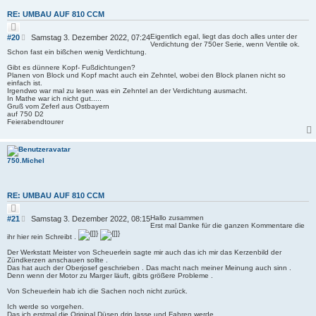
RE: UMBAU AUF 810 CCM
Z
i
B
Eigentlich egal, liegt das doch alles unter der
#20
Samstag 3. Dezember 2022, 07:24
t
Verdichtung der 750er Serie, wenn Ventile ok.
e
i
Schon fast ein bißchen wenig Verdichtung.
i
e
r
t
Gibt es dünnere Kopf- Fußdichtungen?
e
Planen von Block und Kopf macht auch ein Zehntel, wobei den Block planen nicht so
r
n
einfach ist.
a
Irgendwo war mal zu lesen was ein Zehntel an der Verdichtung ausmacht.
g
In Mathe war ich nicht gut.....
Gruß vom Zeferl aus Ostbayern
auf 750 D2
Feierabendtourer
750.Michel
RE: UMBAU AUF 810 CCM
Z
i
B
Hallo zusammen
#21
Samstag 3. Dezember 2022, 08:15
t
Erst mal Danke für die ganzen Kommentare die
e
i
ihr hier rein Schreibt .
i
e
r
t
Der Werkstatt Meister von Scheuerlein sagte mir auch das ich mir das Kerzenbild der
e
r
Zündkerzen anschauen sollte .
n
a
Das hat auch der Oberjosef geschrieben . Das macht nach meiner Meinung auch sinn .
Denn wenn der Motor zu Marger läuft, gibts größere Probleme .
g
Von Scheuerlein hab ich die Sachen noch nicht zurück.
Ich werde so vorgehen.
Das ich erstmal die Original Düsen drin lasse und Fahren werde .