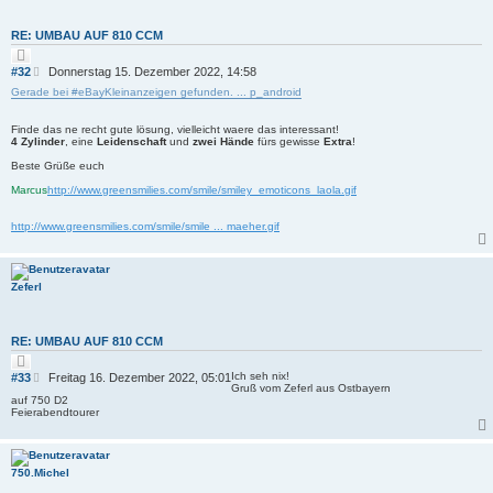
RE: UMBAU AUF 810 CCM
Z
i
B
#32
Donnerstag 15. Dezember 2022, 14:58
t
e
i
Gerade bei #eBayKleinanzeigen gefunden. ... p_android
i
e
r
t
e
Finde das ne recht gute lösung, vielleicht waere das interessant!
r
n
4 Zylinder
, eine
Leidenschaft
und
zwei Hände
fürs gewisse
Extra
!
a
g
Beste Grüße euch
Marcus
http://www.greensmilies.com/smile/smiley_emoticons_laola.gif
http://www.greensmilies.com/smile/smile ... maeher.gif
Zeferl
RE: UMBAU AUF 810 CCM
Z
i
B
Ich seh nix!
#33
Freitag 16. Dezember 2022, 05:01
t
Gruß vom Zeferl aus Ostbayern
e
i
auf 750 D2
i
e
Feierabendtourer
r
t
e
r
n
a
g
750.Michel