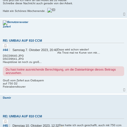
Und jetzt bin ich mehr an der Arbeit als zu Hause.
Schreibe diese Nachricht auch gerade von der Arbeit.
Habt ein Schönes Wochenende .
Zeferl
RE: UMBAU AUF 810 CCM
Z
i
B
Daas wird schon wieder!
#44
Samstag 7. Oktober 2023, 20:40
t
Als Trost mal ne Kurve von mir....
e
i
DSC09640.JPG
i
e
DSC09641.JPG
r
t
Hauptdüse ist noch zu groß...
e
r
n
Du hast keine ausreichende Berechtigung, um die Dateianhänge dieses Beitrags
a
anzusehen.
g
Gruß vom Zeferl aus Ostbayern
auf 750 D2
Feierabendtourer
Damir
RE: UMBAU AUF 810 CCM
Z
i
B
Das hatte ich auch geschafft, auch mit 750 ccm
#45
Dienstag 10. Oktober 2023, 12:32