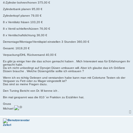
4-Zylinder bohren/honen 375,00 €
Zylinderbank planen 95,00 €
Zylinderkopf planen 79,00 €
8 x Ventilsitz fräsen 103,20 €
8 x Ventil schleifen/kürzen 76,00 €
8 x Ventilschaftdichtung 36,00 €
Demontage/Montage/Ventilspiel einstellen 3 Stunden 360,00 €
Gesamt: 1619,20 €
Verpackung/DHL Rückversand 40,00 €
Es gibt ja einige hier die das schon gemacht haben . Mich Interesiert was für Erfahrungen ihr
gemacht habt.
Da ich nicht unbedingt auf Dynojet Düsen umbauen will. Aber ich glaube das ich Größere
Düsen brauche . Welche Düsengröße sollte ich einbauen ?
Wenn ich es richtig Gelesen und verstanden habe kann man mit Colortune Testen ob der
Vergaser zu Fett oder zu Mager eingestellt ist?
Das sind so meine Fragen dazu.
Den Tuning Bericht von Dr. M kenne ich .
Bin mal gespannt was die 810 ´er Fraktion zu Erzählen hat.
Gruss
Michael
Zeferl