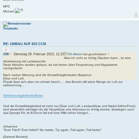
MFG
Michael
Troubadix
RE: UMBAU AUF 810 CCM
Z
i
B
#39
Dienstag 28. Februar 2023, 11:23
750.Michel
hat geschrieben:
↑
t
e
Was ich nicht so richtig Glauben kann , ist eine
i
Abstimmung mit Lamdasonde.
i
e
Diese Motoren wurden gebaut, da hat keiner über Einspritzung und Abgaswerte
r
t
nachgedacht.
e
r
n
Nach meiner Meinung sind die Einstellmöglichkeiten Begrenzt.
a
Düse und Luft.
g
Physik lässt sich aber nur schwer besch...., das Benzin will seine Menge an Luft zur
verbrennung...
Verbrennungsluftverhältniss
Und die Einstellmöglichkeit ist nicht nur Düse und Luft, Leerlaufdüse und Nadel (Höhe/Form)
sind wesentlich wichtiger da die Hauptdüse erst obenraus so richtig kommt, deswegen auch
das Dynojet Kit, im 810ccm fall evtl eine Rille höher hängen...
Johannes
"Ever Tried? Ever failed? No matter. Try again. Fail again. Fail better"
(Samuel Beckett)