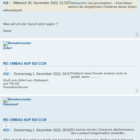
i
B
#11
Mittwoch 30. November 2022, 21:52
Nichtgrüßer
hat geschrieben:
↑
Eine Aktion
t
e
welche die dringlichsten Probleme dieser Zeiten
i
widerspiegelt.
i
e
r
t
e
r
n
Was soll uns der Spruch jetzt sagen ?
a
g
Damir
Zeferl
RE: UMBAU AUF 810 CCM
Z
i
B
Vielleicht dass Freude anderer nicht so
#12
Donnerstag 1. Dezember 2022, 04:57
t
gefällt, wenn............
e
i
Gruß vom Zeferl aus Ostbayern
i
e
auf 750 D2
r
t
Feierabendtourer
e
r
n
a
g
Oberjosef
RE: UMBAU AUF 810 CCM
Z
i
B
Du kannst mit den Colortune allerhöchstens
#13
Donnerstag 1. Dezember 2022, 09:52
t
den Leerlauf einigermaßen einstellen.
e
i
i
e
Alles ab halb Gas geht nur durch (am besten4) Lambda Sensoren. Früher und in Grenzen