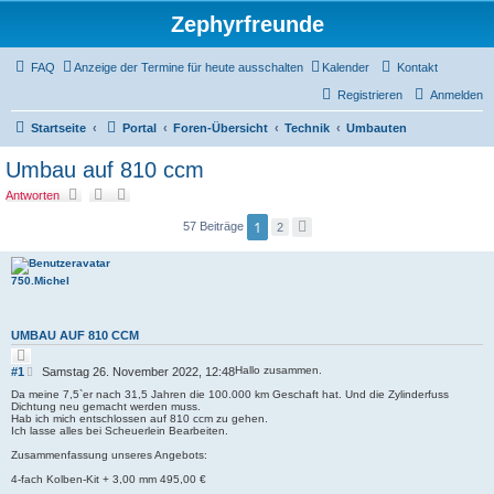
Zephyrfreunde
FAQ
Anzeige der Termine für heute ausschalten
Kalender
Kontakt
Registrieren
Anmelden
Startseite
Portal
Foren-Übersicht
Technik
Umbauten
Umbau auf 810 ccm
Antworten
1
57 Beiträge
2
N
ä
c
h
s
750.Michel
t
e
UMBAU AUF 810 CCM
Z
i
B
Hallo zusammen.
#1
Samstag 26. November 2022, 12:48
t
e
i
Da meine 7,5`er nach 31,5 Jahren die 100.000 km Geschaft hat. Und die Zylinderfuss
i
e
Dichtung neu gemacht werden muss.
r
t
Hab ich mich entschlossen auf 810 ccm zu gehen.
e
Ich lasse alles bei Scheuerlein Bearbeiten.
r
n
a
Zusammenfassung unseres Angebots:
g
4-fach Kolben-Kit + 3,00 mm 495,00 €