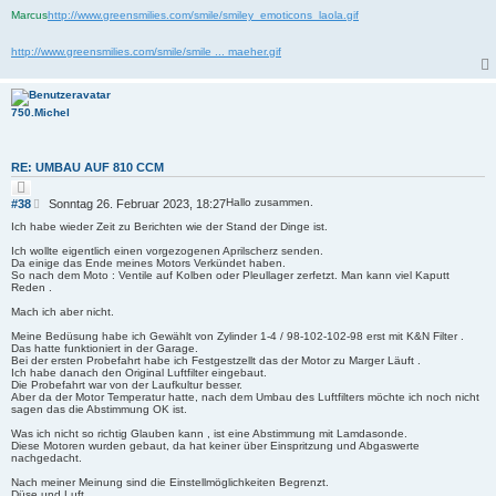
g
Marcus
http://www.greensmilies.com/smile/smiley_emoticons_laola.gif
http://www.greensmilies.com/smile/smile ... maeher.gif
750.Michel
RE: UMBAU AUF 810 CCM
Z
i
B
Hallo zusammen.
#38
Sonntag 26. Februar 2023, 18:27
t
e
i
Ich habe wieder Zeit zu Berichten wie der Stand der Dinge ist.
i
e
r
t
Ich wollte eigentlich einen vorgezogenen Aprilscherz senden.
e
Da einige das Ende meines Motors Verkündet haben.
r
n
So nach dem Moto : Ventile auf Kolben oder Pleullager zerfetzt. Man kann viel Kaputt
a
Reden .
g
Mach ich aber nicht.
Meine Bedüsung habe ich Gewählt von Zylinder 1-4 / 98-102-102-98 erst mit K&N Filter .
Das hatte funktioniert in der Garage.
Bei der ersten Probefahrt habe ich Festgestzellt das der Motor zu Marger Läuft .
Ich habe danach den Original Luftfilter eingebaut.
Die Probefahrt war von der Laufkultur besser.
Aber da der Motor Temperatur hatte, nach dem Umbau des Luftfilters möchte ich noch nicht
sagen das die Abstimmung OK ist.
Was ich nicht so richtig Glauben kann , ist eine Abstimmung mit Lamdasonde.
Diese Motoren wurden gebaut, da hat keiner über Einspritzung und Abgaswerte
nachgedacht.
Nach meiner Meinung sind die Einstellmöglichkeiten Begrenzt.
Düse und Luft.