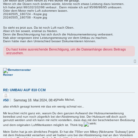
Der Motor läuft Oben herum zu Fett wurde mir gesagt.
Wenn ich die Düsen noch ändern würde, könnte noch etwas Leistung dazu kommen.
Ich habe jetzt 98/102/102/98 verbaut . Dann müsste ich auf 95/98/98/95 umbauen.
Oder dem Motor mehr Luft zukommen lassen.
20240505_180724 - Kopie.jpg
20240505_180708 - Kopie.jpg
So sieht es jetzt aus. Da ist noch Luft nach Oben.
Aber ich bin soweit, erstmal zu frieden.
Denn die Beschleunigung hat sich durch die Hubraumerweiterung verbessert.
Hab aber vergessen eine Leistungsmessung vor dem Umbau zu machen.
Dann hätte man den Unterschied besser Dokumentieren können.
Du hast keine ausreichende Berechtigung, um die Dateianhänge dieses Beitrags
anzusehen.
Reiner
RE: UMBAU AUF 810 CCM
Z
i
B
Hallo Michel,
#50
Samstag 18. Mai 2024, 08:45
t
e
i
also ehrlich gesagt kommt mir das ein wenig schmal vor...
i
e
r
t
Mir leuchtet nicht ganz ein, warum Du den ganzen Aufwand der Hubraumerweiterung
e
betreibst und nun noch zögerlich bei der Abstimmung bist. Der Hubraum will doch auch
r
n
genutzt werden und ich kann mir nicht vorstellen, dass das mit der beschriebenen Bedüsung
a
und dem originalen Luftfilterkasten möglich ist. Think big
g
Mein Sohn hat ja ein ähnliches Projekt. Er hat die 750er von Mikey (Nickname 'Subway') jetzt
mit dem Hubraumkit versehen und wir hatten uns bei der Abstimmung mal an den Vorreitern