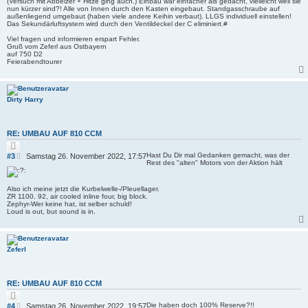
(Versuch mit Abbeizer + Hitze ging auch.) Einbau war einfacher als gedacht, vielleicht weil sie
nun kürzer sind?! Alle von Innen durch den Kasten eingebaut. Standgasschraube auf
außenliegend umgebaut (haben viele andere Keihin verbaut). LLGS individuell einstellen!
Das Sekundärluftsystem wird durch den Ventildeckel der C eliminiert.#
Viel fragen und informieren erspart Fehler.
Gruß vom Zeferl aus Ostbayern
auf 750 D2
Feierabendtourer
Dirty Harry
RE: UMBAU AUF 810 CCM
Z
i
B
Hast Du Dir mal Gedanken gemacht, was der
#3
Samstag 26. November 2022, 17:57
t
Rest des "alten" Motors von der Aktion hält
e
i
i
e
r
t
Also ich meine jetzt die Kurbelwelle-/Pleuellager.
e
r
ZR 1100, 92, air cooled inline four, big block.
n
a
Zephyr-Wer keine hat, ist selber schuld!
Loud is out, but sound is in.
g
Zeferl
RE: UMBAU AUF 810 CCM
Z
i
B
Die haben doch 100% Reserve?!!
#4
Samstag 26. November 2022, 19:57