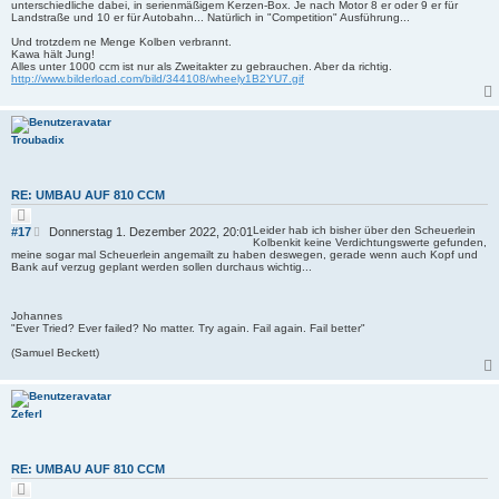
unterschiedliche dabei, in serienmäßigem Kerzen-Box. Je nach Motor 8 er oder 9 er für
Landstraße und 10 er für Autobahn... Natürlich in "Competition" Ausführung...
Und trotzdem ne Menge Kolben verbrannt.
Kawa hält Jung!
Alles unter 1000 ccm ist nur als Zweitakter zu gebrauchen. Aber da richtig.
http://www.bilderload.com/bild/344108/wheely1B2YU7.gif
Troubadix
RE: UMBAU AUF 810 CCM
Z
i
B
Leider hab ich bisher über den Scheuerlein
#17
Donnerstag 1. Dezember 2022, 20:01
t
Kolbenkit keine Verdichtungswerte gefunden,
e
i
meine sogar mal Scheuerlein angemailt zu haben deswegen, gerade wenn auch Kopf und
i
e
Bank auf verzug geplant werden sollen durchaus wichtig...
r
t
e
r
n
a
Johannes
g
"Ever Tried? Ever failed? No matter. Try again. Fail again. Fail better"
(Samuel Beckett)
Zeferl
RE: UMBAU AUF 810 CCM
Z