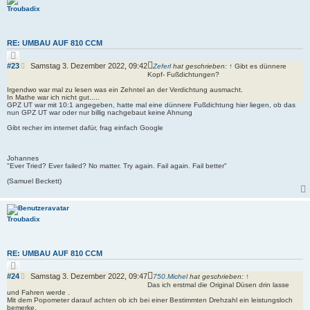
Troubadix
RE: UMBAU AUF 810 CCM
Z
i
B
#23
Samstag 3. Dezember 2022, 09:42
Zeferl
hat geschrieben:
↑
Gibt es dünnere
t
e
Kopf- Fußdichtungen?
i
i
e
Irgendwo war mal zu lesen was ein Zehntel an der Verdichtung ausmacht.
r
t
In Mathe war ich nicht gut.....
e
r
GPZ UT war mit 10:1 angegeben, hatte mal eine dünnere Fußdichtung hier liegen, ob das
n
nun GPZ UT war oder nur billig nachgebaut keine Ahnung
a
g
Gibt recher im internet dafür, frag einfach Google
Johannes
"Ever Tried? Ever failed? No matter. Try again. Fail again. Fail better"
(Samuel Beckett)
Troubadix
RE: UMBAU AUF 810 CCM
Z
i
B
#24
Samstag 3. Dezember 2022, 09:47
750.Michel
hat geschrieben:
↑
t
e
Das ich erstmal die Original Düsen drin lasse
i
und Fahren werde .
i
e
Mit dem Popometer darauf achten ob ich bei einer Bestimmten Drehzahl ein leistungsloch
r
t
bemerke.