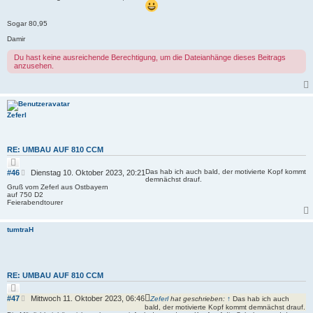
t
e
i
i
e
Sogar 80,95
r
t
e
r
Damir
n
a
g
Du hast keine ausreichende Berechtigung, um die Dateianhänge dieses Beitrags
anzusehen.
Zeferl
RE: UMBAU AUF 810 CCM
Z
i
B
Das hab ich auch bald, der motivierte Kopf kommt
#46
Dienstag 10. Oktober 2023, 20:21
t
demnächst drauf.
e
i
Gruß vom Zeferl aus Ostbayern
i
e
auf 750 D2
r
t
Feierabendtourer
e
r
n
a
tumtraH
g
RE: UMBAU AUF 810 CCM
Z
i
B
#47
Mittwoch 11. Oktober 2023, 06:46
Zeferl
hat geschrieben:
↑
Das hab ich auch
t
e
bald, der motivierte Kopf kommt demnächst drauf.
i