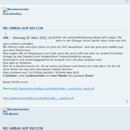
PuschkinSky
RE: UMBAU AUF 810 CCM
Z
i
B
Also die standartbedüsung klingt sehr mager. Die
#40
Dienstag 28. März 2023, 15:47
t
ksnn in der Garage schon laufen aber unter last sich
e
i
ganz anders verhalten.
i
e
Mit offenen lufis und dyno fahre ich jetzt ne 118 Hauptdüse. Und die geht jetzt wirklich gut
r
t
aus dem Stand raus.
e
Was sagen will, im Gegensatz zum Cafe racer der auch lufis hat aber ne andere Krümmer
r
n
Anlage ist das System nicht Vergleichbar! Unterschiedliche setups.
a
Interessent und ausschlaggebend wir auspuff und Luft plus vergaser sein.
g
Das wird ne Spielerei.
Den Dr m Bericht kenne ich. Es ist nichts auf Dauer und immer am Limit alles. Ich bin mir
nicht sicher ob man sich das sparen haette können!
Aber probiers aus! Vui Erfolg natürlich. Schreib wies läuft.
4 Zylinder
, eine
Leidenschaft
und
zwei Hände
fürs gewisse
Extra
!
Beste Grüße euch
Marcus
http://www.greensmilies.com/smile/smiley_emoticons_laola.gif
http://www.greensmilies.com/smile/smile ... maeher.gif
750.Michel
RE: UMBAU AUF 810 CCM