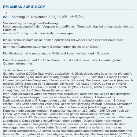
RE: UMBAU AUF 810 CCM
Z
i
B
Ich nix 810er,
#2
Samstag 26. November 2022, 15:40
t
e
i
Sei vorsichtig mit der größer-Bedüsung.
i
e
Mach zuerst(zeitgleich) den Vergaser und LuFi nach Troubadix, das bringt fast soviel wie der
r
t
Hubraum
e
und ist m.E. nötig um den anständig zu versorgen.
r
n
a
Ich mußte/muss noch meine beiden optimierten mit wieder etwas kleinerer Hauptdüse
g
ausstatten,
denn mehr Luftstrom saugt mehr Gemisch durch die gleichen Düsen!
Die Glaskerzen sind ungenau, der Prüfstand kostet weniger und mißt exakt.
Das Ritzel würde ich auf 16/17 um bauen, sonst hast du einen streckenuntauglichen
Quartermeilenrenner.
Textausschnitt von mir:
Schieber poliert (1000er Stahlwolle), zusätzlich mit Gleitlack beidseits beschichtet (Versuch).
Überströmbohrung mit 3mm-Bohrer aufgebohrt, ergibt 3,1 – 3,2mm (NICHT mehr! Löcher
können bei gleichem Vergasergröße unterschiedlich sein). Membranen gecheckt (Austausch
möglich OHNE Zerlegen der Schieber!), Ori-Nadeln (D2 (u.a.?): N1QK außen und N2NZ
innen oder (?) N36D außen und N36E innen, C: (N52S 4x oder) N52A außen und N52N
innen). Jetzt mit 3 x 0,5mm Nylon-Scheiben erhöht.
(Von DynoJet-Nadeln wurde mir wiederholt abgeraten, auch von mir, wegen des geringeren
Kopfdurchmessers klappern die. Passhülsen habe ich in Arbeit!). Chokespiel mit
Nadelscheiben (kleine O-Ringe gehen auch) nulliert. Unterdruckstopfen durch Brücken
ersetzt – soll Schieberflattern verringern. Benzinfilter sorgfältig verbaut. SchwiKa-Schrauben
auf Inbus umgestellt. LLGS durch Rändelschrauben ersetzt (alte O-Ringe raus!!!). Mit
Kugelmethode vorsynchronisiert. Hauptdüse jetzt innen 110, außen 108 (Düsen nach viel
Lesen, wäre nur durch einzelne Lamdasonden genau abzuklären), Nebendüse
(Leerlaufdüse) Nr 42. Vergaserheizung ausgebaut- zugestopselt, Luftsensor im LuFi-Kasten
zugedeckelt. Ölnebelleitung im LuFi nach oben geführt. (Düsengrößen nachmessen,
notieren, die können bei gleicher Nummer anders sein!) Ein Experiment waren die alten
Ansauggummis, erstens kann Jeder Neue einbauen, zweitens wollte ich auch da nen
größeren Durchmesser. Auf 45mm Balea-Haarspraydose aufgetrommelt, mit Bunsenbrenner
bis zum Glänzen gebracht und kalt abgeschreckt, das funzte, Durchmesser bleibt (????Ja).