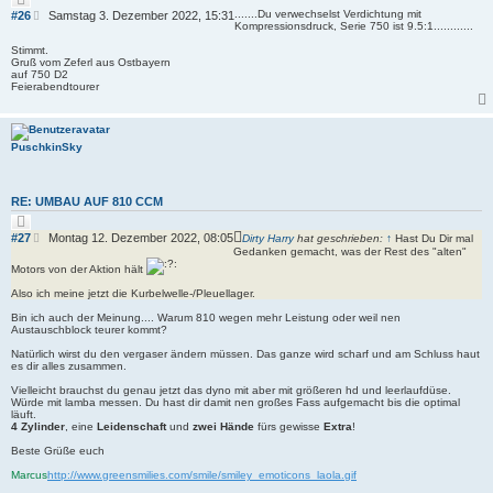
i
B
.......Du verwechselst Verdichtung mit
#26
Samstag 3. Dezember 2022, 15:31
t
Kompressionsdruck, Serie 750 ist 9.5:1............
e
i
i
e
Stimmt.
r
t
Gruß vom Zeferl aus Ostbayern
e
auf 750 D2
r
n
Feierabendtourer
a
g
PuschkinSky
RE: UMBAU AUF 810 CCM
Z
i
B
#27
Montag 12. Dezember 2022, 08:05
Dirty Harry
hat geschrieben:
↑
Hast Du Dir mal
t
e
Gedanken gemacht, was der Rest des "alten"
i
i
e
Motors von der Aktion hält
r
t
e
Also ich meine jetzt die Kurbelwelle-/Pleuellager.
r
n
a
Bin ich auch der Meinung.... Warum 810 wegen mehr Leistung oder weil nen
g
Austauschblock teurer kommt?
Natürlich wirst du den vergaser ändern müssen. Das ganze wird scharf und am Schluss haut
es dir alles zusammen.
Vielleicht brauchst du genau jetzt das dyno mit aber mit größeren hd und leerlaufdüse.
Würde mit lamba messen. Du hast dir damit nen großes Fass aufgemacht bis die optimal
läuft.
4 Zylinder
, eine
Leidenschaft
und
zwei Hände
fürs gewisse
Extra
!
Beste Grüße euch
Marcus
http://www.greensmilies.com/smile/smiley_emoticons_laola.gif