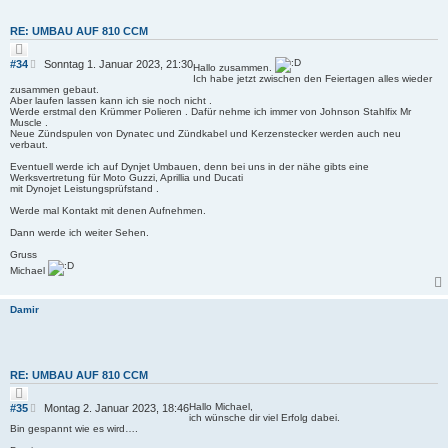
RE: UMBAU AUF 810 CCM
Z
i
B
#34
Sonntag 1. Januar 2023, 21:30
Hallo zusammen.
t
e
Ich habe jetzt zwischen den Feiertagen alles wieder
i
zusammen gebaut.
i
e
Aber laufen lassen kann ich sie noch nicht .
r
t
Werde erstmal den Krümmer Polieren . Dafür nehme ich immer von Johnson Stahlfix Mr
e
r
Muscle .
n
a
Neue Zündspulen von Dynatec und Zündkabel und Kerzenstecker werden auch neu
verbaut.
g
Eventuell werde ich auf Dynjet Umbauen, denn bei uns in der nähe gibts eine
Werksvertretung für Moto Guzzi, Aprillia und Ducati
mit Dynojet Leistungsprüfstand .
Werde mal Kontakt mit denen Aufnehmen.
Dann werde ich weiter Sehen.
Gruss
Michael
Damir
RE: UMBAU AUF 810 CCM
Z
i
B
Hallo Michael,
#35
Montag 2. Januar 2023, 18:46
t
ich wünsche dir viel Erfolg dabei.
e
i
Bin gespannt wie es wird….
i
e
r