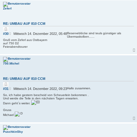
n
a
g
Zeferl
RE: UMBAU AUF 810 CCM
Z
i
B
Reserveblöcke sind teuls günstiger als
#30
Mittwoch 14. Dezember 2022, 05:48
t
Übermaskolben......
e
i
Gruß vom Zeferl aus Ostbayern
i
e
auf 750 D2
r
t
Feierabendtourer
e
r
n
a
g
750.Michel
RE: UMBAU AUF 810 CCM
Z
i
B
Hallo zusammen.
#31
Mittwoch 14. Dezember 2022, 09:23
t
e
i
So, ich habe gestern bescheid von Scheuerlein bekommen .
i
e
Und werde die Teile in den nächsten Tagen erwarten.
r
t
Dann geht´s weiter.
e
r
n
a
Gruss
g
Michael
PuschkinSky