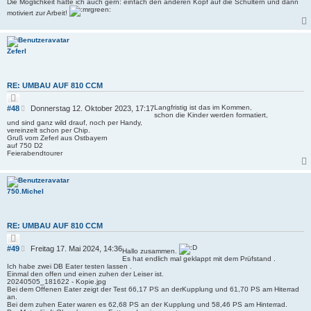
Die Möglichkeit hätte ich auch gern: einfach den anderen Kopf auf die Schultern und dann
i
e
r
motiviert zur Arbeit!
t
e
r
n
a
g
Zeferl
RE: UMBAU AUF 810 CCM
Z
i
B
Langfristig ist das im Kommen,
#48
Donnerstag 12. Oktober 2023, 17:17
t
schon die Kinder werden formatiert,
e
i
und sind ganz wild drauf, noch per Handy,
i
e
vereinzelt schon per Chip.
r
t
Gruß vom Zeferl aus Ostbayern
e
auf 750 D2
r
n
Feierabendtourer
a
g
750.Michel
RE: UMBAU AUF 810 CCM
Z
i
B
#49
Freitag 17. Mai 2024, 14:36
Hallo zusammen.
t
e
Es hat endlich mal geklappt mit dem Prüfstand .
i
Ich habe zwei DB Eater testen lassen .
i
e
Einmal den offen und einen zuhen der Leiser ist.
r
t
20240505_181622 - Kopie.jpg
e
r
Bei dem Offenen Eater zeigt der Test 66,17 PS an derKupplung und 61,70 PS am Hiterrad
n
a
an.
Bei dem zuhen Eater waren es 62,68 PS an der Kupplung und 58,46 PS am Hinterrad.
g