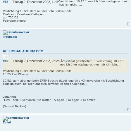
i
B
Verdichtung 10,25:1 lese ich öfter, nachgerechnet
#18
Freitag 2. Dezember 2022, 11:08
t
hab ich nicht......
e
i
i
e
Verdichtung 10,5:1 steht auf der Scheuerlein-Seite.
r
t
Gruß vom Zeferl aus Ostbayern
e
auf 750 D2
r
n
Feierabendtourer
a
g
Troubadix
RE: UMBAU AUF 810 CCM
Z
i
B
#19
Freitag 2. Dezember 2022, 23:24
Zeferl
hat geschrieben:
↑
Verdichtung 10,25:1
t
e
lese ich öfter, nachgerechnet hab ich nicht......
i
i
e
Verdichtung 10,5:1 steht auf der Scheuerlein-Seite.
r
t
10.25:1 ist Wiseco
e
r
n
10.5:1 steht aber nur beim Z750 Spectre dabei, und eine +3mm version mit Beschichtung
a
gibts da auch, bei allen anderen schweigt er sich drüber aus...
g
Johannes
"Ever Tried? Ever failed? No matter. Try again. Fail again. Fail better"
(Samuel Beckett)
Zeferl