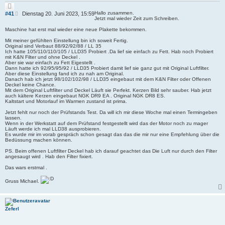
Z
i
B
Hallo zusammen.
#41
Dienstag 20. Juni 2023, 15:59
t
Jetzt mal wieder Zeit zum Schreiben.
e
i
i
e
Maschine hat erst mal wieder eine neue Plakette bekommen.
r
t
e
Mit meiner gefühlten Einstellung bin ich soweit Fertig.
r
n
Original sind Verbaut 88/92/92/88 / LL 35
a
Ich hatte 105/110/110/105 / LLD35 Probiert .Da lief sie einfach zu Fett. Hab noch Probiert
g
mit K&N Filter und ohne Deckel .
Aber sie war einfach zu Fett Eigestellt .
Dann hatte ich 92/95/95/92 / LLD35 Probiert damit lief sie ganz gut mit Original Luftfilter.
Aber diese Einstellung fand ich zu nah am Original.
Danach hab ich jetzt 98/102/102/98 / LLD35 eingebaut mit dem K&N Filter oder Offenen
Deckel keine Chance.
Mit dem Original Luftfilter und Deckel Läuft sie Perfekt. Kerzen Bild sehr sauber. Hab jetzt
auch kältere Kerzen eingebaut NGK DR9 EA . Original NGK DR8 ES.
Kaltstart und Motorlauf im Warmen zustand ist prima.
Jetzt fehlt nur noch der Prüfstands Test. Da will ich mir diese Woche mal einen Termingeben
lassen.
Wenn in der Werkstatt auf dem Prüfstand festgestellt wird das der Motor noch zu mager
Läuft werde ich mal LLD38 ausprobieren.
Es wurde mir im vorab gespräch schon gesagt das das die mir nur eine Empfehlung über die
Bedüssung machen können.
PS. Beim offenen Luftfilter Deckel hab ich darauf geachtet das Die Luft nur durch den Filter
angesaugt wird . Hab den Filter fixiert.
Das wars erstmal .
Gruss Michael.
Zeferl