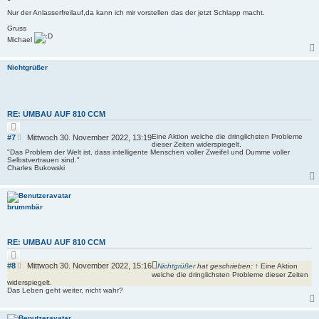
Nur der Anlasserfreilauf,da kann ich mir vorstellen das der jetzt Schlapp macht.
Gruss
Michael
Nichtgrüßer
RE: UMBAU AUF 810 CCM
Z
i
B
Eine Aktion welche die dringlichsten Probleme
#7
Mittwoch 30. November 2022, 13:19
t
dieser Zeiten widerspiegelt.
e
i
"Das Problem der Welt ist, dass intelligente Menschen voller Zweifel und Dumme voller
i
e
Selbstvertrauen sind."
r
t
Charles Bukowski
e
r
n
a
g
brummbär
RE: UMBAU AUF 810 CCM
Z
i
B
#8
Mittwoch 30. November 2022, 15:16
Nichtgrüßer
hat geschrieben:
↑
Eine Aktion
t
e
welche die dringlichsten Probleme dieser Zeiten
i
widerspiegelt.
i
e
Das Leben geht weiter, nicht wahr?
r
t
e
r
n
a