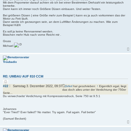
Mit dem Popometer darauf achten ob ich bei einer Bestimmten Drehzahl ein leistungsloch
bemerke.
Dann kann ich immer noch Größere Düsen einbauen. Und weiter Testen.
Bei größeren Düsen ( eine Größe mehr zum Beispiel ) kann es ja auch vorkommen das der
Motor zu Fett läuft.
Dann werde ich gezwungen sein, an dem Luftfilter Änderungen zu machen. Wie zum
Beispiel K&N
Es soll ja keine Rennsemmel werden.
Bisschen mehr Hub nach vorne Reicht mir .
Gruss
Michael
Troubadix
RE: UMBAU AUF 810 CCM
Z
i
B
#22
Samstag 3. Dezember 2022, 09:37
Zeferl
hat geschrieben:
↑
Eigentlich egal, liegt
t
e
das doch alles unter der Verdichtung der 750er
i
Serie...
i
e
Du verwechselst Verdichtung mit Kompressionsdruck, Serie 750 ist 9.5:1
r
t
e
r
n
a
Johannes
g
"Ever Tried? Ever failed? No matter. Try again. Fail again. Fail better"
(Samuel Beckett)