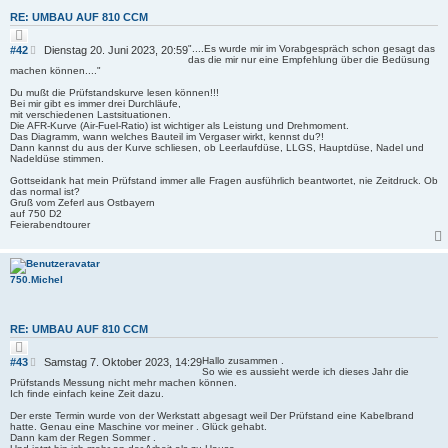
RE: UMBAU AUF 810 CCM
Z
i
B
"....Es wurde mir im Vorabgespräch schon gesagt das
#42
Dienstag 20. Juni 2023, 20:59
t
das die mir nur eine Empfehlung über die Bedüsung
e
i
machen können...."
i
e
r
t
Du mußt die Prüfstandskurve lesen können!!!
e
Bei mir gibt es immer drei Durchläufe,
r
n
mit verschiedenen Lastsituationen.
a
Die AFR-Kurve (Air-Fuel-Ratio) ist wichtiger als Leistung und Drehmoment.
g
Das Diagramm, wann welches Bauteil im Vergaser wirkt, kennst du?!
Dann kannst du aus der Kurve schliesen, ob Leerlaufdüse, LLGS, Hauptdüse, Nadel und
Nadeldüse stimmen.
Gottseidank hat mein Prüfstand immer alle Fragen ausführlich beantwortet, nie Zeitdruck. Ob
das normal ist?
Gruß vom Zeferl aus Ostbayern
auf 750 D2
Feierabendtourer
750.Michel
RE: UMBAU AUF 810 CCM
Z
i
B
Hallo zusammen .
#43
Samstag 7. Oktober 2023, 14:29
t
So wie es aussieht werde ich dieses Jahr die
e
i
Prüfstands Messung nicht mehr machen können.
i
e
Ich finde einfach keine Zeit dazu.
r
t
e
Der erste Termin wurde von der Werkstatt abgesagt weil Der Prüfstand eine Kabelbrand
r
n
hatte. Genau eine Maschine vor meiner . Glück gehabt.
a
Dann kam der Regen Sommer .
g