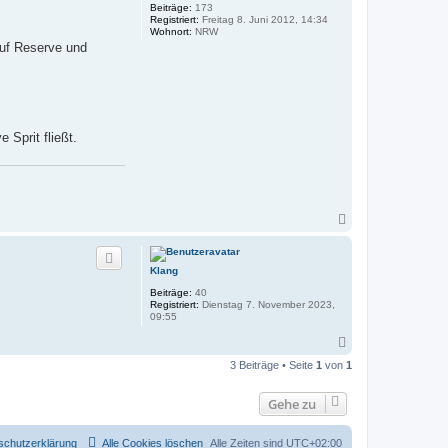
b
Beiträge:
173
e
Registriert:
Freitag 8. Juni 2012, 14:34
n
Wohnort:
NRW
auf Reserve und
Sprit fließt.
N
a
c
h
Klang
o
b
Beiträge:
40
e
Registriert:
Dienstag 7. November 2023,
n
09:55
N
a
3 Beiträge • Seite
1
von
1
c
h
o
Gehe zu
b
e
n
schutzerklärung
Alle Cookies löschen
Alle Zeiten sind
UTC+02:00