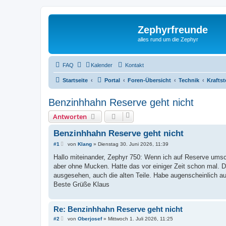
Zephyrfreunde
alles rund um die Zephyr
FAQ
Kalender
Kontakt
Startseite
Portal
Foren-Übersicht
Technik
Krafts
Benzinhhahn Reserve geht nicht
Antworten
Benzinhhahn Reserve geht nicht
B
#1
von
Klang
»
Dienstag 30. Juni 2026, 11:39
e
i
Hallo miteinander, Zephyr 750: Wenn ich auf Reserve umscha
t
aber ohne Mucken. Hatte das vor einiger Zeit schon mal. D
r
a
ausgesehen, auch die alten Teile. Habe augenscheinlich 
g
Beste Grüße Klaus
Re: Benzinhhahn Reserve geht nicht
B
#2
von
Oberjosef
»
Mittwoch 1. Juli 2026, 11:25
e