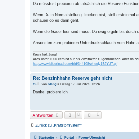
i
Du müsstest probieren ob tatsächlich die Reserve Funktion 
t
r
a
Wenn Du in Normalstellung Trocken bist, stell ersteinmal a
g
schauen ob es dann geht.
Wenn die Gaser leer sind musst Du ewig orgeln bis durch
Ansonsten zum probieren Unterdruckschlauch vom Hahn abba
Kawa hält Jung!
Alles unter 1000 ccm ist nur als Zweitakter zu gebrauchen. Aber da rich
http://www.bilderload.com/bild/344108/wheely1B2YU7.gif
Re: Benzinhhahn Reserve geht nicht
B
#3
von
Klang
»
Freitag 17. Juli 2026, 16:26
e
i
Danke, probiere ich
t
r
a
g
Antworten
Zurück zu „Kraftstoffsystem“
Startseite
Portal
Foren-Übersicht