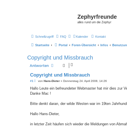
Zephyrfreunde
alles rund um die Zephyr
Schnellzugriff
FAQ
Kalender
Kontakt
Startseite
Portal
Foren-Übersicht
Infos
Benutzun
Copyright und Missbrauch
Antworten
Copyright und Missbrauch
B
#1
von
Hans-Dieter
»
Donnerstag 24. April 2008, 14:26
e
i
Hallo Leute ein befreundeter Webmaster hat mir dies zur Ve
t
Danke Mac !
r
a
g
Bitte denkt daran, der wilde Westen war im 19ten Jahrhund
Hallo Hans-Dieter,
in letzter Zeit häufen sich wieder die Meldungen von Ab