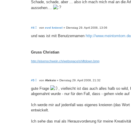
Schade, schade, aber ... also ich mach mich mal an die Arb
aussehen....
B
#4
von
evel knievel
»
Dienstag 29. April 2008, 13:06
e
i
und was ist mit Benutzernamen
http://www.meintomtom.de/f
t
r
a
g
Gruss Christian
http://eisenschwein.ch/webspace/shiftdown.bmp
B
#5
von
Aleksio
»
Dienstag 29. April 2008, 21:32
e
i
gute Frage
, vielleicht ist das auch alles halb so wil
t
abgemahnt wurde - nur für den Fall, dass - gehen viele auf
r
a
g
Ich werde mir auf jedenfall was eigenes kreieren (das Wort
entwickelt.
Ich sehe das mal als Herausvorderung für meine Kreativitä