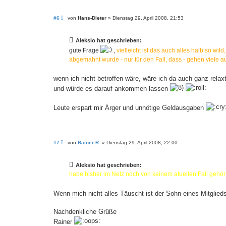
B
#6
von
Hans-Dieter
»
Dienstag 29. April 2008, 21:53
e
i
t
Aleksio hat geschrieben:
r
a
gute Frage
,
vielleicht ist das auch alles halb so wi
g
abgemahnt wurde - nur für den Fall, dass - gehen viele a
wenn ich nicht betroffen wäre, wäre ich da auch ganz relax
und würde es darauf ankommen lassen
Leute erspart mir Ärger und unnötige Geldausgaben
B
#7
von
Rainer R.
»
Dienstag 29. April 2008, 22:00
e
i
t
Aleksio hat geschrieben:
r
a
habe bisher im Netz noch von keinem atuellen Fall gehö
g
Wenn mich nicht alles Täuscht ist der Sohn eines Mitgli
Nachdenkliche Grüße
Rainer