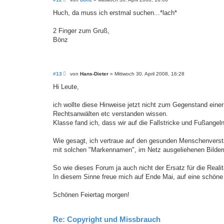
e
i
Huch, da muss ich erstmal suchen...*lach*
t
r
a
2 Finger zum Gruß,
g
Bönz
B
#13
von
Hans-Dieter
»
Mittwoch 30. April 2008, 16:28
e
i
Hi Leute,
t
r
a
ich wollte diese Hinweise jetzt nicht zum Gegenstand eine
g
Rechtsanwälten etc verstanden wissen.
Klasse fand ich, dass wir auf die Fallstricke und Fußange
Wie gesagt, ich vertraue auf den gesunden Menschenverst
mit solchen "Markennamen", im Netz ausgeliehenen Bilder
So wie dieses Forum ja auch nicht der Ersatz für die Realit
In diesem Sinne freue mich auf Ende Mai, auf eine schöne 
Schönen Feiertag morgen!
Re: Copyright und Missbrauch