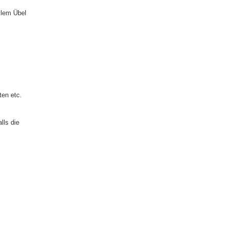
llem Übel
ten etc.
lls die