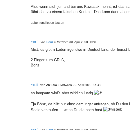
Also wenn sich jemand bei uns Kawasaki nennt, ist das sch
führt das zu einem falschen Kontext. Das kann dann abge
Leben und leben lassen
B
#10
von
Bönz
»
Mittwoch 30. April 2008, 15:09
e
i
Mist, es gibt n Laden irgendwo in Deutschland, der heiss
t
r
a
2 Finger zum GRuß,
g
Bönz
B
#11
von
Aleksio
»
Mittwoch 30. April 2008, 15:41
e
i
so langsam wird's aber wirklich lustig
t
r
a
Tja Bönz, da hilft nur eins: demütigst anfragen, ob Du d
g
Seele verkaufen --- wenn Du die noch hast
B
#12
von
Bönz
»
Mittwoch 30. April 2008, 16:06