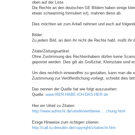
oben auf der Liste.
Die Rechte an den deutschen GE Bildern haben einige klei
etwas schwammig formuliert ist), mahnen diese ab.
Dies möchten wir zum Anlaß nehmen und euch auf folgende 
Bilder:
Zu jedem Bild, an dem ihr nicht die Rechte habt, müßt ihr 
Zitate/Zeitungsartikel:
Ohne Zustimmung des Rechteinhabers dürfen keine Scans (au
gepostet werden. Dies gilt als Großzitat, Kleinzitate sind e
Um dies rechtlich einwandfrei zu gestalten, kann man die er
Zustimmung zur Veröffentlichung vorliegt, schreibt dies bitt
Das nennen der Quelle hat wie folgt auszusehen:
Quelle:
www.HIER-HABE-ICH-DAS-HER.de
Hier ein Urteil zu Zitaten:
http://www.aufrecht.de/urteile/wettbewe ... chung.html
Einige Hinweise zum richtigen zitieren:
http://call.tu-dresden.de/copyright/zitatrecht.htm