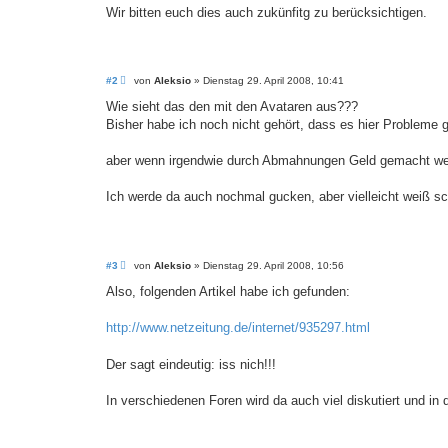
Wir bitten euch dies auch zukünfitg zu berücksichtigen.
B
#2
von
Aleksio
»
Dienstag 29. April 2008, 10:41
e
i
Wie sieht das den mit den Avataren aus???
t
Bisher habe ich noch nicht gehört, dass es hier Probleme 
r
a
g
aber wenn irgendwie durch Abmahnungen Geld gemacht wer
Ich werde da auch nochmal gucken, aber vielleicht weiß 
B
#3
von
Aleksio
»
Dienstag 29. April 2008, 10:56
e
i
Also, folgenden Artikel habe ich gefunden:
t
r
a
http://www.netzeitung.de/internet/935297.html
g
Der sagt eindeutig: iss nich!!!
In verschiedenen Foren wird da auch viel diskutiert und in 