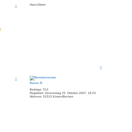
l
c
Hans-Dieter
h
o
b
e
n
d
N
a
c
h
Rainer R.
o
b
Beiträge:
513
e
Registriert:
Donnerstag 25. Oktober 2007, 19:23
n
Wohnort:
51515 Kürten/Bechen