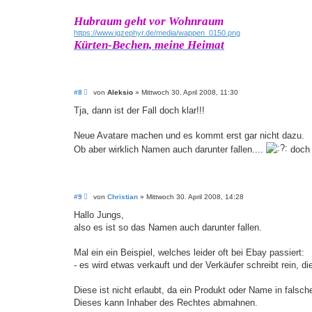
Hubraum geht vor Wohnraum
https://www.igzephyr.de/media/wappen_0150.png
Kürten-Bechen, meine Heimat
B
#8
von
Aleksio
»
Mittwoch 30. April 2008, 11:30
e
i
Tja, dann ist der Fall doch klar!!!
t
r
a
Neue Avatare machen und es kommt erst gar nicht dazu.
g
Ob aber wirklich Namen auch darunter fallen....
doch 
B
#9
von
Christian
»
Mittwoch 30. April 2008, 14:28
e
i
Hallo Jungs,
t
also es ist so das Namen auch darunter fallen.
r
a
g
Mal ein ein Beispiel, welches leider oft bei Ebay passiert:
- es wird etwas verkauft und der Verkäufer schreibt rein, die
Diese ist nicht erlaubt, da ein Produkt oder Name in falsch
Dieses kann Inhaber des Rechtes abmahnen.