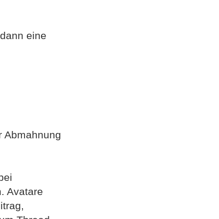
 dann eine
er Abmahnung
bei
. Avatare
trag,