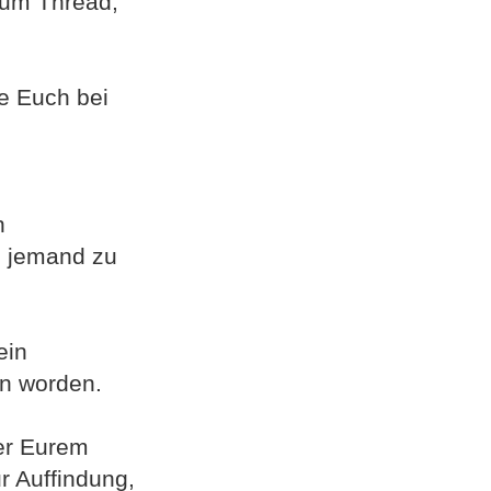
zum Thread,
.
te Euch bei
n
l jemand zu
ein
en worden.
der Eurem
ur Auffindung,