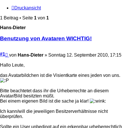
Druckansicht
1 Beitrag • Seite
1
von
1
Hans-Dieter
Benutzung von Avataren WICHTIG!
Beitrag
#1
von
Hans-Dieter
»
Sonntag 12. September 2010, 17:15
Hallo Leute,
das Avatarbildchen ist die Visientkarte eines jeden von uns.
Bitte beachtetet dass ihr die Urheberrechte an diesem
Avatar/Bild besitzten müßt.
Bei einem eigenen Bild ist die sache ja klar!
Ich kann/will die jeweiligen Besitzerverhältnisse nicht
überprüfen.
Sollte ein User unbedingt auf ein erkennbar urheberrechtlich