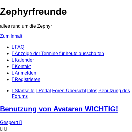
Zephyrfreunde
alles rund um die Zephyr
Zum Inhalt
FAQ
Anzeige der Termine für heute ausschalten
Kalender
Kontakt
Anmelden
Registrieren
Startseite
Portal
Foren-Übersicht
Infos
Benutzung des
Forums
Benutzung von Avataren WICHTIG!
Gesperrt