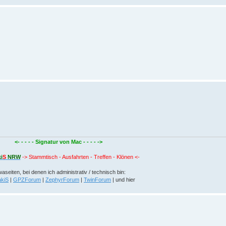
<- - - - - Signatur von Mac - - - - ->
i
S
NRW
-> Stammtisch - Ausfahrten - Treffen - Klönen <-
aseiten, bei denen ich administrativ / technisch bin:
kiS
|
GPZForum
|
ZephyrForum
|
TwinForum
| und hier