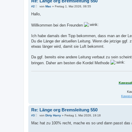
Re: Länge org Bremsleitung 550
B
#2
von
Mac
»
Freitag 1. Mai 2026, 08:55
e
i
Hallo,
t
r
a
Willkommen bei den Freunden
g
Ich habe damals den Tipp bekommen, dass man an der Leit
Du die Länge der aktuellen Leitung. Wenn die jetzige ggf.
etwas länger wird, damit sie Luft bekommt.
Da ggf. bereits eine andere Leitung verbaut zu sein schein
bringen. Daher am besten die Kordel Methode
Kawasak
Kaw
Kawasa
Re: Länge org Bremsleitung 550
B
#3
von
Dirty Harry
»
Freitag 1. Mai 2026, 19:18
e
i
Mac hat zu 100% recht, mache es so und dann passt das a
t
r