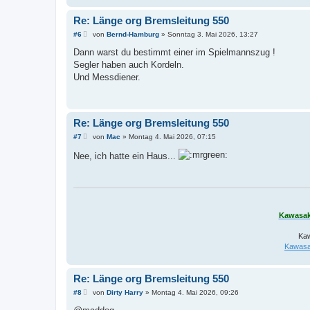
Re: Länge org Bremsleitung 550
B
#6
von
Bernd-Hamburg
»
Sonntag 3. Mai 2026, 13:27
e
i
Dann warst du bestimmt einer im Spielmannszug !
t
Segler haben auch Kordeln.
r
a
Und Messdiener.
g
Re: Länge org Bremsleitung 550
B
#7
von
Mac
»
Montag 4. Mai 2026, 07:15
e
i
Nee, ich hatte ein Haus...
t
r
a
g
Kawasak
Kaw
Kawasa
Re: Länge org Bremsleitung 550
B
#8
von
Dirty Harry
»
Montag 4. Mai 2026, 09:26
e
i