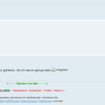
gut gefahren, da ich davon genug hatte
<- - - - - Signatur von Mac - - - - ->
i
S
NRW
-> Stammtisch - Ausfahrten - Treffen - Klönen <-
aseiten, bei denen ich administrativ / technisch bin:
kiS
|
GPZForum
|
ZephyrForum
|
TwinForum
| und hier