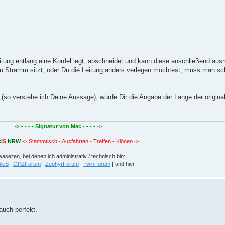
ung entlang eine Kordel legt, abschneidet und kann diese anschließend au
 zu Stramm sitzt, oder Du die Leitung anders verlegen möchtest, muss man s
t (so verstehe ich Deine Aussage), würde Dir die Angabe der Länge der origina
<- - - - - Signatur von Mac - - - - ->
i
S
NRW
-> Stammtisch - Ausfahrten - Treffen - Klönen <-
aseiten, bei denen ich administrativ / technisch bin:
kiS
|
GPZForum
|
ZephyrForum
|
TwinForum
| und hier
uch perfekt.