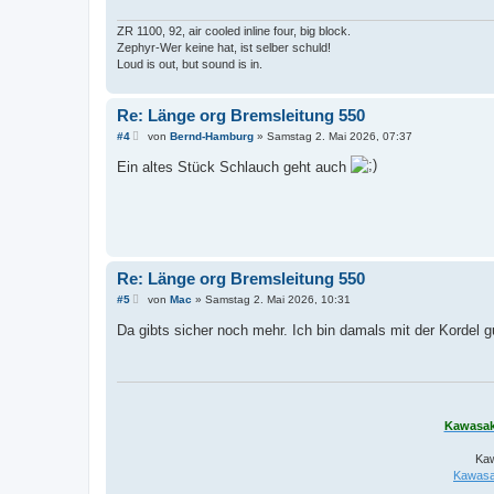
a
g
ZR 1100, 92, air cooled inline four, big block.
Zephyr-Wer keine hat, ist selber schuld!
Loud is out, but sound is in.
Re: Länge org Bremsleitung 550
B
#4
von
Bernd-Hamburg
»
Samstag 2. Mai 2026, 07:37
e
i
Ein altes Stück Schlauch geht auch
t
r
a
g
Re: Länge org Bremsleitung 550
B
#5
von
Mac
»
Samstag 2. Mai 2026, 10:31
e
i
Da gibts sicher noch mehr. Ich bin damals mit der Kordel 
t
r
a
g
Kawasak
Kaw
Kawasa