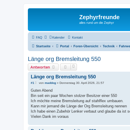
Zephyrfreunde
alles rund um die Zephyr
FAQ
Kalender
Kontakt
Startseite
Portal
Foren-Übersicht
Technik
Fahrwe
Länge org Bremsleitung 550
Antworten
Länge org Bremsleitung 550
B
#1
von
maddog
»
Donnerstag 30. April 2026, 21:57
e
i
Guten Abend
t
Bin seit ein paar Wochen stolzer Besitzer einer 550
r
a
Ich möchte meine Bremsleitung auf stahlflex umbauen.
g
Kann mir jemand die Länge der Org Bremsleitung nennen
Ich habe einen Zubehör Lenker verbaut und glaube da ist 
Vielen Dank im voraus