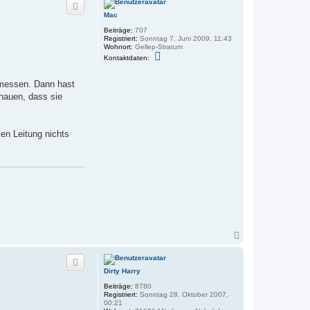
h
Mac
o
b
Beiträge:
707
e
Registriert:
Sonntag 7. Juni 2009, 11:43
n
Wohnort:
Gellep-Stratum
K
Kontaktdaten:
o
n
t
smessen. Dann hast
a
chauen, dass sie
k
t
d
a
t
len Leitung nichts
e
n
v
o
n
M
a
c
N
a
c
h
Dirty Harry
o
b
Beiträge:
8780
e
Registriert:
Sonntag 28. Oktober 2007,
n
00:21