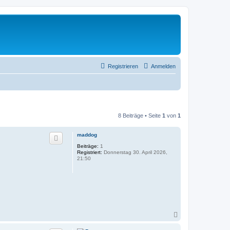
Registrieren
Anmelden
8 Beiträge • Seite
1
von
1
maddog
Beiträge:
1
Registriert:
Donnerstag 30. April 2026,
21:50
N
a
c