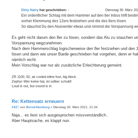
a
g
Dirty Harry
hat geschrieben:
↑
Dienstag 30. März 20
Ein ordentlicher Schlag mit dem Hammer auf den 8er Inbus hilft besti
vorher Klemmung des 12ers festziehen und die des 8ers lösen.
So stauchst Du den Aluexenter etwas und nimmst die Vorspannung w
Es geht nicht darum den 8er zu lösen, sondern das Alu zu stauchen u
Vorspannung wegzunehmen.
Nach dem Hammerschlag logischerweise den 8er festziehen und den 
lösen und dann wie unser Barde geschrieben hat vorgehen, denn er ha
nämlich recht.
Mein Vorschlag war nur als zusätzliche Erleichterung gemeint.
ZR 1100, 92, air cooled inline four, big block.
Zephyr-Wer keine hat, ist selber schuld!
Loud is out, but sound is in.
Re: Kettensatz erneuern
B
#42
von
Bernd-Hamburg
»
Dienstag 30. März 2021, 21:34
e
i
Naja... es liest sich ausgesprochen missverständlich..
t
Aber Hauptsache, es klappt nun.
r
a
g