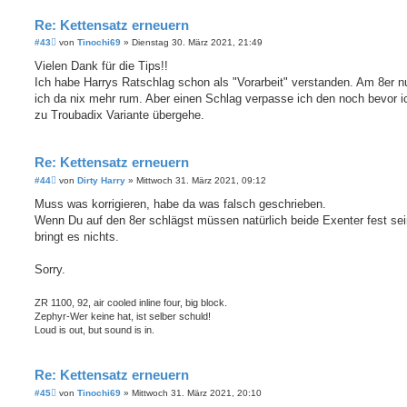
Re: Kettensatz erneuern
B
#43
von
Tinochi69
»
Dienstag 30. März 2021, 21:49
e
i
Vielen Dank für die Tips!!
t
Ich habe Harrys Ratschlag schon als "Vorarbeit" verstanden. Am 8er n
r
a
ich da nix mehr rum. Aber einen Schlag verpasse ich den noch bevor i
g
zu Troubadix Variante übergehe.
Re: Kettensatz erneuern
B
#44
von
Dirty Harry
»
Mittwoch 31. März 2021, 09:12
e
i
Muss was korrigieren, habe da was falsch geschrieben.
t
Wenn Du auf den 8er schlägst müssen natürlich beide Exenter fest sei
r
a
bringt es nichts.
g
Sorry.
ZR 1100, 92, air cooled inline four, big block.
Zephyr-Wer keine hat, ist selber schuld!
Loud is out, but sound is in.
Re: Kettensatz erneuern
B
#45
von
Tinochi69
»
Mittwoch 31. März 2021, 20:10
e