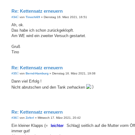
g
Re: Kettensatz erneuern
B
#34
von
Tinochi69
»
Dienstag 16. März 2021, 16:51
e
i
Ah, ok.
t
Das habe ich schon zurückgeklopft.
r
a
Am WE wird ein zweiter Versuch gestartet.
g
Gruß
Tino
Re: Kettensatz erneuern
B
#35
von
Bernd-Hamburg
»
Dienstag 16. März 2021, 19:08
e
i
Dann viel Erfolg !
t
Nicht abrutschen und den Tank zerhacken
r
a
g
Re: Kettensatz erneuern
B
#36
von
Zeferl
»
Mittwoch 17. März 2021, 20:42
e
i
Ein kleiner Klapps (=
leichter
Schlag) seitlich auf die Mutter vorm Öf
t
immer gut!
r