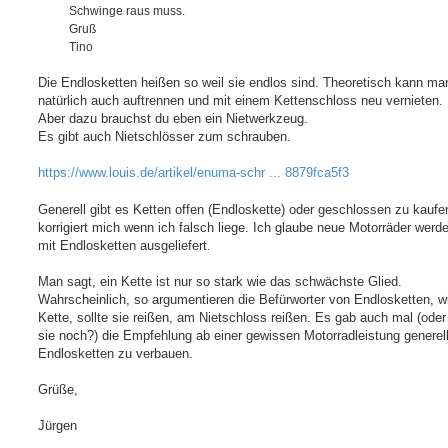
Schwinge raus muss.
Gruß
Tino
Die Endlosketten heißen so weil sie endlos sind. Theoretisch kann ma
natürlich auch auftrennen und mit einem Kettenschloss neu vernieten.
Aber dazu brauchst du eben ein Nietwerkzeug.
Es gibt auch Nietschlösser zum schrauben.
https://www.louis.de/artikel/enuma-schr ... 8879fca5f3
Generell gibt es Ketten offen (Endloskette) oder geschlossen zu kaufen
korrigiert mich wenn ich falsch liege. Ich glaube neue Motorräder wer
mit Endlosketten ausgeliefert.
Man sagt, ein Kette ist nur so stark wie das schwächste Glied.
Wahrscheinlich, so argumentieren die Befürworter von Endlosketten, wi
Kette, sollte sie reißen, am Nietschloss reißen. Es gab auch mal (oder
sie noch?) die Empfehlung ab einer gewissen Motorradleistung generell
Endlosketten zu verbauen.
Grüße,
Jürgen