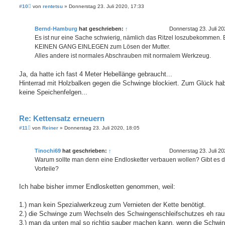
B
#10
von
rentetsu
»
Donnerstag 23. Juli 2020, 17:33
e
i
t
Bernd-Hamburg
hat geschrieben:
↑
Donnerstag 23. Juli 20
r
a
Es ist nur eine Sache schwierig, nämlich das Ritzel loszubekommen. B
g
KEINEN GANG EINLEGEN zum Lösen der Mutter.
Alles andere ist normales Abschrauben mit normalem Werkzeug.
Ja, da hatte ich fast 4 Meter Hebellänge gebraucht...
Hinterrad mit Holzbalken gegen die Schwinge blockiert. Zum Glück hab
keine Speichenfelgen...
Re: Kettensatz erneuern
B
#11
von
Reiner
»
Donnerstag 23. Juli 2020, 18:05
e
i
t
Tinochi69
hat geschrieben:
↑
Donnerstag 23. Juli 20
r
a
Warum sollte man denn eine Endlosketter verbauen wollen? Gibt es 
g
Vorteile?
Ich habe bisher immer Endlosketten genommen, weil:
1.) man kein Spezialwerkzeug zum Vernieten der Kette benötigt.
2.) die Schwinge zum Wechseln des Schwingenschleifschutzes eh ra
3.) man da unten mal so richtig sauber machen kann, wenn die Schwi