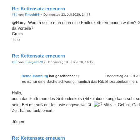
Re: Kettensatz erneuern
B
#8
von
Tinochi69
»
Donnerstag 23. Juli 2020, 14:44
e
i
@Harry: Warum sollte man denn eine Endlosketter verbauen wollen? G
t
da Vorteile?
r
a
Gruss
g
Tino
Re: Kettensatz erneuern
B
#9
von
Juergen173
»
Donnerstag 23. Juli 2020, 16:19
e
i
t
Bernd-Hamburg
hat geschrieben:
↑
Donnerstag 23. Juli 20
r
a
Es ist nur eine Sache schwierig, nämlich das Ritzel loszubekommen.
g
Hallo,
auch das Entfernen des Seitendeckels (Ritzelabdeckung) kann sehr sc
sein. Bei mir saß der fest wie angeschweißt.
Mit viel Gefühl, Ged
Zeit hat es funktioniert.
Jürgen
Re: Kettensatz erneuern