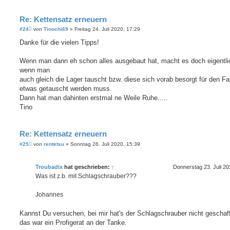
Re: Kettensatz erneuern
B
#24
von
Tinochi69
»
Freitag 24. Juli 2020, 17:29
e
i
Danke für die vielen Tipps!
t
r
a
Wenn man dann eh schon alles ausgebaut hat, macht es doch eigentli
g
wenn man
auch gleich die Lager tauscht bzw. diese sich vorab besorgt für den Fa
etwas getauscht werden muss.
Dann hat man dahinten erstmal ne Weile Ruhe.....
Tino
Re: Kettensatz erneuern
B
#25
von
rentetsu
»
Sonntag 26. Juli 2020, 15:39
e
i
t
Troubadix
hat geschrieben:
↑
Donnerstag 23. Juli 20
r
a
Was ist z.b. mit Schlagschrauber???
g
Johannes
Kannst Du versuchen, bei mir hat's der Schlagschrauber nicht geschaf
das war ein Profigerat an der Tanke.