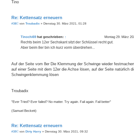
Tino
Re: Kettensatz erneuern
B
#38
von
Troubadix
»
Dienstag 30. März 2021, 01:28
e
i
t
Tinochi69
hat geschrieben:
↑
Montag 29. März 20
r
a
Rechts beim 12er Sechskant sitzt der Schlüssel recht gut.
g
Aber beim 8er bin ich kurz vorm überdrehen...
Auf der Seite vom 8er Die Klemmung der Schwinge wieder festmachen
auf einer Seite mit dem 12er die Achse lösen, auf der Seite natürlich d
Schwingenklemmung lösen
Troubadix
"Ever Tried? Ever failed? No matter. Try again. Fail again. Fail better"
(Samuel Beckett)
Re: Kettensatz erneuern
B
#39
von
Dirty Harry
»
Dienstag 30. März 2021, 09:32