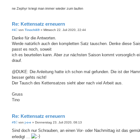
ne Zephyr kriegt man immer wieder zum laufen
Re: Kettensatz erneuern
B
#4
von
Tinochi69
»
Mittwoch 22. Juli 2020, 22:44
e
i
Danke für die Antworten.
t
Werde natürlich auch den kompletten Satz tauschen. Denke diese Sai
r
a
passt es noch, soweit
g
ich es beurteilen kann. Aber zur nächsten Saison kommt vorsorglich e
drauf.
@DUKE: Die Anleitung hatte ich schon mal gefunden. Die ist der Ham
besser gehts nicht!
Der Tausch des Kettensatzes sieht aber nach viel Arbeit aus.
Gruss
Tino
Re: Kettensatz erneuern
B
#5
von
j-o-e
»
Donnerstag 23. Juli 2020, 08:13
e
i
Sind doch nur Schrauben, an einen Vor- oder Nachmittag ist das gemüt
t
erledigt ...
r