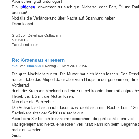
a
Aber schön glatt unterlegen!
g
Ein
bißchen
anwärmen tut auch gut. Nicht so, dass Fett, Öl und Tan
brennen!!!
Notfalls die Verlängerung über Nacht auf Spannung halten.
Dann klappt!
Gruß vom Zeferl aus Ostbayern
auf 750 D2
Feierabendtourer
Re: Kettensatz erneuern
B
#37
von
Tinochi69
»
Montag 29. März 2021, 21:32
e
i
Die gute Nachricht zuerst. Die Mutter hat sich lösen lassen. Das Ritzel
t
runter. Habe das Moped dafür aber vom Haupständer genommen, Hinte
r
a
Vorderrad
g
duch die Bremsen blockiert und ein Kumpel konnte dann mit entprech
Hebel, ca. 1,6 m, die Mutter lösen.
Nun aber die Schlechte..
Die Achse lässt sich nicht lösen bzw. dreht sich mit. Rechts beim 12er
Sechskant sitzt der Schlüssel recht gut.
Aber beim 8er bin ich kurz vorm überdrehen, da geht nicht mehr viel.
Hat irgendjemand hierzu eine Idee? Viel Kraft kann ich beim Gegenhalt
mehr aufwenden.
Gruß