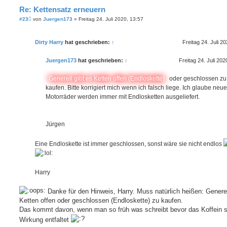
Re: Kettensatz erneuern
B
#23
von
Juergen173
»
Freitag 24. Juli 2020, 13:57
e
i
t
Dirty Harry
hat geschrieben:
↑
Freitag 24. Juli 2
r
a
g
Juergen173
hat geschrieben:
↑
Freitag 24. Juli 202
Generell gibt es Ketten offen (Endloskette)
oder geschlossen zu
kaufen. Bitte korrigiert mich wenn ich falsch liege. Ich glaube neue
Motorräder werden immer mit Endlosketten ausgeliefert.
Jürgen
Eine Endloskette ist immer geschlossen, sonst wäre sie nicht endlos
Harry
Danke für den Hinweis, Harry. Muss natürlich heißen: Generel
Ketten offen oder geschlossen (Endloskette) zu kaufen.
Das kommt davon, wenn man so früh was schreibt bevor das Koffein 
Wirkung entfaltet