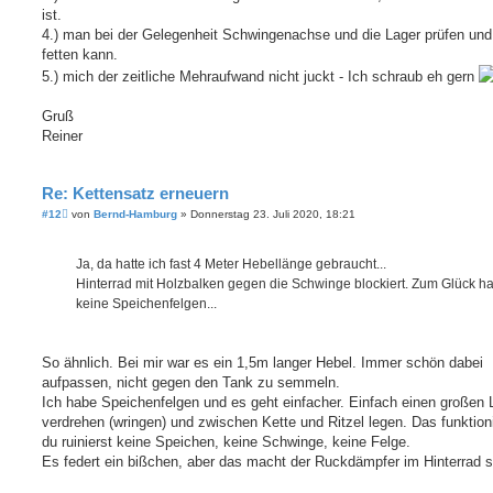
ist.
4.) man bei der Gelegenheit Schwingenachse und die Lager prüfen und
fetten kann.
5.) mich der zeitliche Mehraufwand nicht juckt - Ich schraub eh gern
Gruß
Reiner
Re: Kettensatz erneuern
B
#12
von
Bernd-Hamburg
»
Donnerstag 23. Juli 2020, 18:21
e
i
t
Ja, da hatte ich fast 4 Meter Hebellänge gebraucht...
r
a
Hinterrad mit Holzbalken gegen die Schwinge blockiert. Zum Glück h
g
keine Speichenfelgen...
So ähnlich. Bei mir war es ein 1,5m langer Hebel. Immer schön dabei
aufpassen, nicht gegen den Tank zu semmeln.
Ich habe Speichenfelgen und es geht einfacher. Einfach einen großen
verdrehen (wringen) und zwischen Kette und Ritzel legen. Das funktion
du ruinierst keine Speichen, keine Schwinge, keine Felge.
Es federt ein bißchen, aber das macht der Ruckdämpfer im Hinterrad 