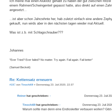
i
Ich meine mal einen Aluklotz gehabt zu haben der gut zwischen Ritzel
t
einem Rahmen/Schwingenteil gepasst hatte, also direkt auf einen Zah
r
a
angesetzt...
g
...ist aber schon Jahrzehnte her, hab zuletzt einfach eine andere Zeph
gekauft, nun wirds aber in den nächsten tagen wieder mal Aktuell.
Was ist z.b. mit Schlagschrauber???
Johannes
"Ever Tried? Ever failed? No matter. Try again. Fail again. Fail better"
(Samuel Beckett)
Re: Kettensatz erneuern
B
#15
von
Tinochi69
»
Donnerstag 23. Juli 2020, 22:37
e
i
t
Reiner
hat geschrieben:
↑
Donnerstag 23. Juli 20
r
a
g
Tinochi69
hat geschrieben:
↑
Donnerstag 23. Juli 202
Warum sollte man denn eine Endlosketter verbauen wollen? Gibt 