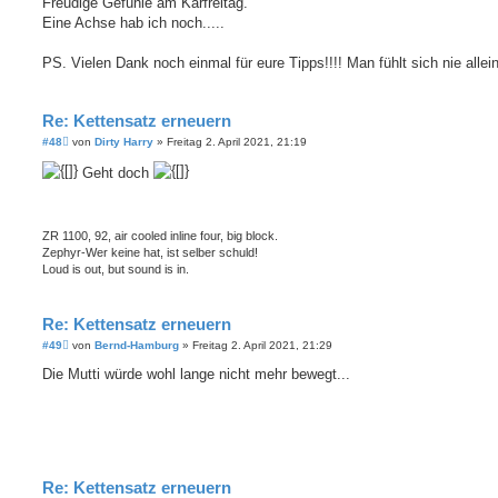
Freudige Gefühle am Karfreitag.
Eine Achse hab ich noch.....
PS. Vielen Dank noch einmal für eure Tipps!!!! Man fühlt sich nie allei
Re: Kettensatz erneuern
B
#48
von
Dirty Harry
»
Freitag 2. April 2021, 21:19
e
i
Geht doch
t
r
a
g
ZR 1100, 92, air cooled inline four, big block.
Zephyr-Wer keine hat, ist selber schuld!
Loud is out, but sound is in.
Re: Kettensatz erneuern
B
#49
von
Bernd-Hamburg
»
Freitag 2. April 2021, 21:29
e
i
Die Mutti würde wohl lange nicht mehr bewegt...
t
r
a
g
Re: Kettensatz erneuern