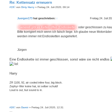
Re: Kettensatz erneuern
B
#19
von
Dirty Harry
»
Freitag 24. Juli 2020, 09:14
e
i
t
Juergen173
hat geschrieben:
↑
Freitag 24. Juli 2
r
a
g
Generell gibt es Ketten offen (Endloskette)
oder geschlossen zu kau
Bitte korrigiert mich wenn ich falsch liege. Ich glaube neue Motorräder
werden immer mit Endlosketten ausgeliefert.
Jürgen
Eine Endloskette ist immer geschlossen, sonst wäre sie nicht endlos
Harry
ZR 1100, 92, air cooled inline four, big block.
Zephyr-Wer keine hat, ist selber schuld!
Loud is out, but sound is in.
B
#20
von
Damir
»
Freitag 24. Juli 2020, 12:31
e