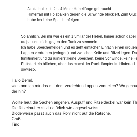
a
g
Ja, da hatte ich fast 4 Meter Hebellänge gebraucht...
Hinterrad mit Holzbalken gegen die Schwinge blockiert. Zum Glüc
habe ich keine Speichenfelgen...
So ähnlich. Bei mir war es ein 1,5m langer Hebel. Immer schön dabei
aufpassen, nicht gegen den Tank zu semmeln.
Ich habe Speichenfelgen und es geht einfacher. Einfach einen großen
Lappen verdrehen (wringen) und zwischen Kette und Ritzel legen. D
funktioniert und du ruinierst keine Speichen, keine Schwinge, keine F
Es federt ein bißchen, aber das macht der Ruckdämpfer im Hinterrad
sowieso.
Hallo Bernd,
wie kann ich mir das mit dem verdrehten Lappen vorstellen? Wo gen
der hin?
Wollte heut die Sachen angehen. Auspuff und Ritzeldeckel war kein T
Die Ritzelmutter sitzt natürlich wie angeschweisst.
Blöderweise passt auch das Rohr nicht auf die Ratsche.
Gruß
Tino