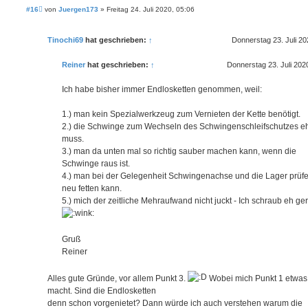
B
#16
von
Juergen173
»
Freitag 24. Juli 2020, 05:06
e
i
t
Tinochi69
hat geschrieben:
↑
Donnerstag 23. Juli 20
r
a
g
Reiner
hat geschrieben:
↑
Donnerstag 23. Juli 202
Ich habe bisher immer Endlosketten genommen, weil:
1.) man kein Spezialwerkzeug zum Vernieten der Kette benötigt.
2.) die Schwinge zum Wechseln des Schwingenschleifschutzes e
muss.
3.) man da unten mal so richtig sauber machen kann, wenn die
Schwinge raus ist.
4.) man bei der Gelegenheit Schwingenachse und die Lager prüf
neu fetten kann.
5.) mich der zeitliche Mehraufwand nicht juckt - Ich schraub eh ge
Gruß
Reiner
Alles gute Gründe, vor allem Punkt 3.
Wobei mich Punkt 1 etwas 
macht. Sind die Endlosketten
denn schon vorgenietet? Dann würde ich auch verstehen warum die