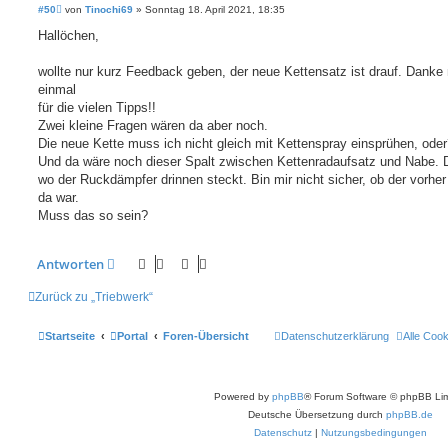
B
#50
von
Tinochi69
»
Sonntag 18. April 2021, 18:35
e
i
Hallöchen,
t
r
a
wollte nur kurz Feedback geben, der neue Kettensatz ist drauf. Danke
g
einmal
für die vielen Tipps!!
Zwei kleine Fragen wären da aber noch.
Die neue Kette muss ich nicht gleich mit Kettenspray einsprühen, ode
Und da wäre noch dieser Spalt zwischen Kettenradaufsatz und Nabe. 
wo der Ruckdämpfer drinnen steckt. Bin mir nicht sicher, ob der vorhe
da war.
Muss das so sein?
Antworten
Zurück zu „Triebwerk“
Startseite
Portal
Foren-Übersicht
Datenschutzerklärung
Alle Coo
Powered by
phpBB
® Forum Software © phpBB Lim
Deutsche Übersetzung durch
phpBB.de
Datenschutz
|
Nutzungsbedingungen