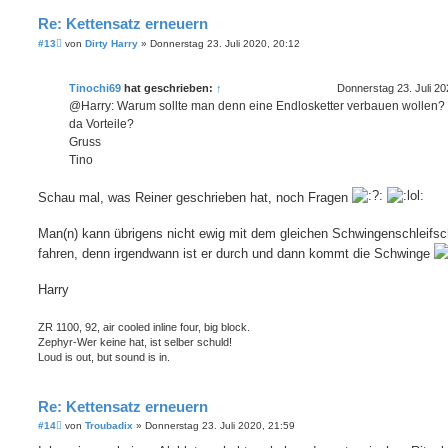
Re: Kettensatz erneuern
B
#13
von
Dirty Harry
»
Donnerstag 23. Juli 2020, 20:12
e
i
t
Tinochi69
hat geschrieben:
↑
Donnerstag 23. Juli 20
r
a
@Harry: Warum sollte man denn eine Endlosketter verbauen wollen? 
g
da Vorteile?
Gruss
Tino
Schau mal, was Reiner geschrieben hat, noch Fragen
Man(n) kann übrigens nicht ewig mit dem gleichen Schwingenschleifsc
fahren, denn irgendwann ist er durch und dann kommt die Schwinge
Harry
ZR 1100, 92, air cooled inline four, big block.
Zephyr-Wer keine hat, ist selber schuld!
Loud is out, but sound is in.
Re: Kettensatz erneuern
B
#14
von
Troubadix
»
Donnerstag 23. Juli 2020, 21:59
e