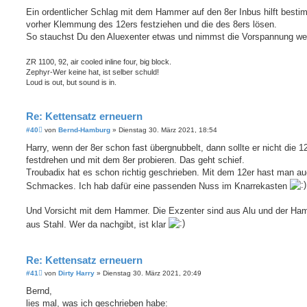
e
i
Ein ordentlicher Schlag mit dem Hammer auf den 8er Inbus hilft besti
t
vorher Klemmung des 12ers festziehen und die des 8ers lösen.
r
a
So stauchst Du den Aluexenter etwas und nimmst die Vorspannung we
g
ZR 1100, 92, air cooled inline four, big block.
Zephyr-Wer keine hat, ist selber schuld!
Loud is out, but sound is in.
Re: Kettensatz erneuern
B
#40
von
Bernd-Hamburg
»
Dienstag 30. März 2021, 18:54
e
i
Harry, wenn der 8er schon fast übergnubbelt, dann sollte er nicht die 1
t
festdrehen und mit dem 8er probieren. Das geht schief.
r
a
Troubadix hat es schon richtig geschrieben. Mit dem 12er hast man a
g
Schmackes. Ich hab dafür eine passenden Nuss im Knarrekasten
Und Vorsicht mit dem Hammer. Die Exzenter sind aus Alu und der Ha
aus Stahl. Wer da nachgibt, ist klar
Re: Kettensatz erneuern
B
#41
von
Dirty Harry
»
Dienstag 30. März 2021, 20:49
e
i
Bernd,
t
lies mal, was ich geschrieben habe:
r