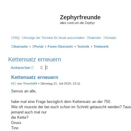
Zephyrfreunde
alles rund um die Zephyr
FAQ
Anzeige der Termine für heute ausschalten
Kalender
Kontakt
Startseite
Portal
Foren-Übersicht
Technik
Triebwerk
Kettensatz erneuern
Antworten
Kettensatz erneuern
B
#1
von
Tinochi69
»
Dienstag 21. Juli 2020, 23:11
e
i
Servus an alle,
t
r
a
habe mal eine Frage bezüglich dem Kettensatz an der 750.
g
Wie oft musste der bei euch schon im Schnitt getauscht werden? Taus
jemand auch mal nur
die Kette?
Gruss
Tino