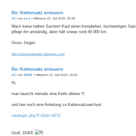
Re: Kettensatz erneuern
B
#2
von
j-o-e
»
Mittwoch 22. Juli 2020, 06:59
e
i
Mach keine halben Sachen! Kauf einen kompletten, hochwertigen Sat
t
pflege ihn anständig, dann hält sowas rund 40 000 km.
r
a
g
Gruss Jürgen
http://joeshandmades.blogspot.com/
Re: Kettensatz erneuern
B
#3
von
DUKE
»
Mittwoch 22. Juli 2020, 16:40
e
i
Hi,
t
r
a
man tauscht niemals eine Kette alleine !!!
g
und hier noch eine Anleitung zu Kattensatzwechsel.
viewtopic.php?f=62&t=9272
Gruß, DUKE