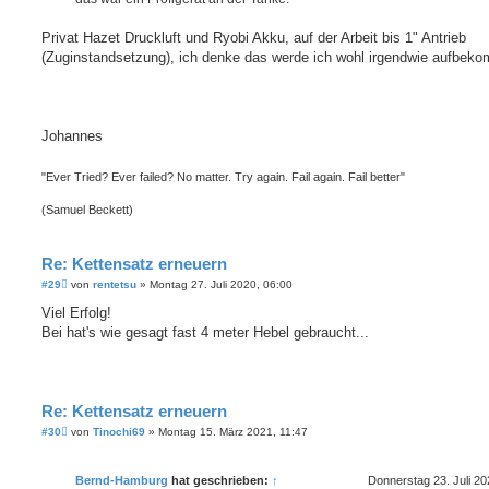
Privat Hazet Druckluft und Ryobi Akku, auf der Arbeit bis 1" Antrieb
(Zuginstandsetzung), ich denke das werde ich wohl irgendwie aufbeko
Johannes
"Ever Tried? Ever failed? No matter. Try again. Fail again. Fail better"
(Samuel Beckett)
Re: Kettensatz erneuern
B
#29
von
rentetsu
»
Montag 27. Juli 2020, 06:00
e
i
Viel Erfolg!
t
Bei hat's wie gesagt fast 4 meter Hebel gebraucht...
r
a
g
Re: Kettensatz erneuern
B
#30
von
Tinochi69
»
Montag 15. März 2021, 11:47
e
i
t
Bernd-Hamburg
hat geschrieben:
↑
Donnerstag 23. Juli 20
r