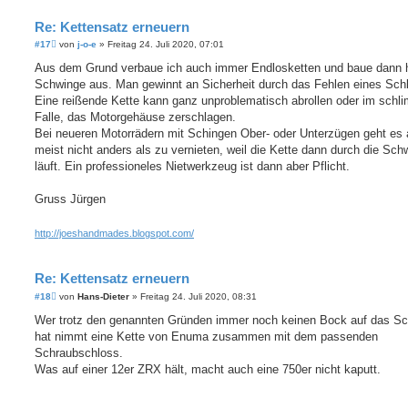
Re: Kettensatz erneuern
B
#17
von
j-o-e
»
Freitag 24. Juli 2020, 07:01
e
i
Aus dem Grund verbaue ich auch immer Endlosketten und baue dann h
t
Schwinge aus. Man gewinnt an Sicherheit durch das Fehlen eines Sch
r
a
Eine reißende Kette kann ganz unproblematisch abrollen oder im schl
g
Falle, das Motorgehäuse zerschlagen.
Bei neueren Motorrädern mit Schingen Ober- oder Unterzügen geht es 
meist nicht anders als zu vernieten, weil die Kette dann durch die Sch
läuft. Ein professioneles Nietwerkzeug ist dann aber Pflicht.
Gruss Jürgen
http://joeshandmades.blogspot.com/
Re: Kettensatz erneuern
B
#18
von
Hans-Dieter
»
Freitag 24. Juli 2020, 08:31
e
i
Wer trotz den genannten Gründen immer noch keinen Bock auf das S
t
hat nimmt eine Kette von Enuma zusammen mit dem passenden
r
a
Schraubschloss.
g
Was auf einer 12er ZRX hält, macht auch eine 750er nicht kaputt.