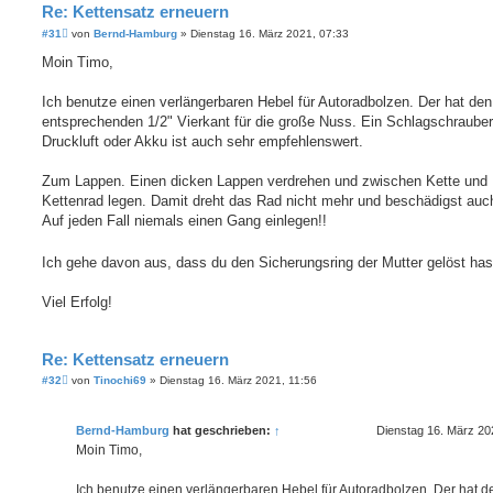
Re: Kettensatz erneuern
B
#31
von
Bernd-Hamburg
»
Dienstag 16. März 2021, 07:33
e
i
Moin Timo,
t
r
a
Ich benutze einen verlängerbaren Hebel für Autoradbolzen. Der hat den
g
entsprechenden 1/2" Vierkant für die große Nuss. Ein Schlagschrauber
Druckluft oder Akku ist auch sehr empfehlenswert.
Zum Lappen. Einen dicken Lappen verdrehen und zwischen Kette und
Kettenrad legen. Damit dreht das Rad nicht mehr und beschädigst auch
Auf jeden Fall niemals einen Gang einlegen!!
Ich gehe davon aus, dass du den Sicherungsring der Mutter gelöst ha
Viel Erfolg!
Re: Kettensatz erneuern
B
#32
von
Tinochi69
»
Dienstag 16. März 2021, 11:56
e
i
t
Bernd-Hamburg
hat geschrieben:
↑
Dienstag 16. März 20
r
a
Moin Timo,
g
Ich benutze einen verlängerbaren Hebel für Autoradbolzen. Der hat d