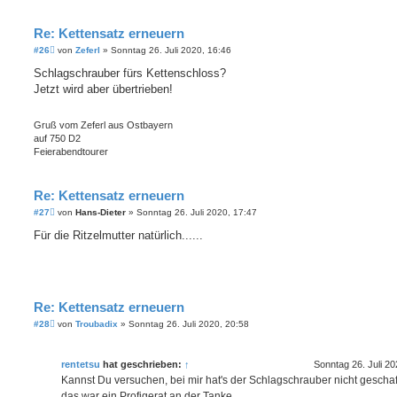
Re: Kettensatz erneuern
B
#26
von
Zeferl
»
Sonntag 26. Juli 2020, 16:46
e
i
Schlagschrauber fürs Kettenschloss?
t
Jetzt wird aber übertrieben!
r
a
g
Gruß vom Zeferl aus Ostbayern
auf 750 D2
Feierabendtourer
Re: Kettensatz erneuern
B
#27
von
Hans-Dieter
»
Sonntag 26. Juli 2020, 17:47
e
i
Für die Ritzelmutter natürlich......
t
r
a
g
Re: Kettensatz erneuern
B
#28
von
Troubadix
»
Sonntag 26. Juli 2020, 20:58
e
i
t
rentetsu
hat geschrieben:
↑
Sonntag 26. Juli 20
r
a
Kannst Du versuchen, bei mir hat's der Schlagschrauber nicht geschaf
g
das war ein Profigerat an der Tanke.