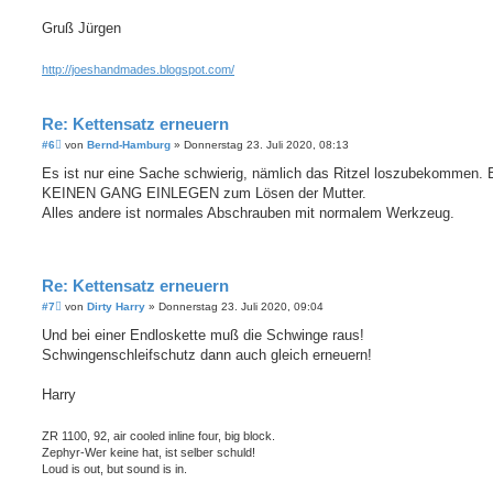
a
g
Gruß Jürgen
http://joeshandmades.blogspot.com/
Re: Kettensatz erneuern
B
#6
von
Bernd-Hamburg
»
Donnerstag 23. Juli 2020, 08:13
e
i
Es ist nur eine Sache schwierig, nämlich das Ritzel loszubekommen. B
t
KEINEN GANG EINLEGEN zum Lösen der Mutter.
r
a
Alles andere ist normales Abschrauben mit normalem Werkzeug.
g
Re: Kettensatz erneuern
B
#7
von
Dirty Harry
»
Donnerstag 23. Juli 2020, 09:04
e
i
Und bei einer Endloskette muß die Schwinge raus!
t
Schwingenschleifschutz dann auch gleich erneuern!
r
a
g
Harry
ZR 1100, 92, air cooled inline four, big block.
Zephyr-Wer keine hat, ist selber schuld!
Loud is out, but sound is in.