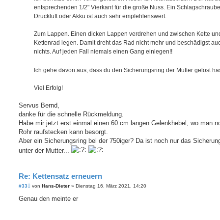
entsprechenden 1/2" Vierkant für die große Nuss. Ein Schlagschraube
Druckluft oder Akku ist auch sehr empfehlenswert.
Zum Lappen. Einen dicken Lappen verdrehen und zwischen Kette un
Kettenrad legen. Damit dreht das Rad nicht mehr und beschädigst au
nichts. Auf jeden Fall niemals einen Gang einlegen!!
Ich gehe davon aus, dass du den Sicherungsring der Mutter gelöst ha
Viel Erfolg!
Servus Bernd,
danke für die schnelle Rückmeldung.
Habe mir jetzt erst einmal einen 60 cm langen Gelenkhebel, wo man n
Rohr raufstecken kann besorgt.
Aber ein Sicherungsring bei der 750iger? Da ist noch nur das Sicherun
unter der Mutter...
Re: Kettensatz erneuern
B
#33
von
Hans-Dieter
»
Dienstag 16. März 2021, 14:20
e
i
Genau den meinte er
t
r
a