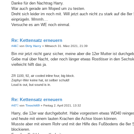
i
Danke für den Nachtrag Harry.
t
War auch gerade am Moped um zu testen.
r
a
Dreht sich leider im noch mit. Will jetzt auch nicht zu stark auf die 8er
g
einprügeln. Mmmh....
Versuche es am WE noch einmal.
Re: Kettensatz erneuern
B
#46
von
Dirty Harry
»
Mittwoch 31. März 2021, 21:39
e
i
Bin mir jetzt nicht ganz sicher, meine aber die 12er Mutter ist durchgeb
t
Gebe mal über Nacht, oder noch länger etwas Rostlöser in den Sechsk
r
a
vielleicht hilft das ja.
g
ZR 1100, 92, air cooled inline four, big block.
Zephyr-Wer keine hat, ist selber schuld!
Loud is out, but sound is in.
Re: Kettensatz erneuern
B
#47
von
Tinochi69
»
Freitag 2. April 2021, 13:32
e
i
Harry, die 12er war durchgebohrt. Habe vorgestern etwas WD40 reinge
t
und heute mit einem lauten Krachen die Achse lösen können.
r
a
Musste aber mit einem Rohr und mit der Hilfe des Fußbodens die 8er
g
blockieren.