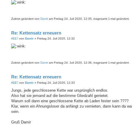
i
t
r
a
g
Zuletzt geändert von
Damir
am Freitag 24. Juli 2020, 12:35, insgesamt 1-mal geändert.
Re: Kettensatz erneuern
B
#21
von
Damir
»
Freitag 24. Juli 2020, 12:32
e
i
t
r
a
g
Zuletzt geändert von
Damir
am Freitag 24. Juli 2020, 12:36, insgesamt 1-mal geändert.
Re: Kettensatz erneuern
B
#22
von
Damir
»
Freitag 24. Juli 2020, 12:33
e
i
Jungs, jede geschlossene Kette war ursprünglich endlos.
t
Also hat sie jemand auf die bestimme Gliedzahl genietet.
r
a
Warum soll dann eine geschlossene Kette ab Laden fester sein ????
g
Klar, wenn ein Ahnungsloser da anfängt zu vernieten, dann kann da wa
sein.
Gruß Damir