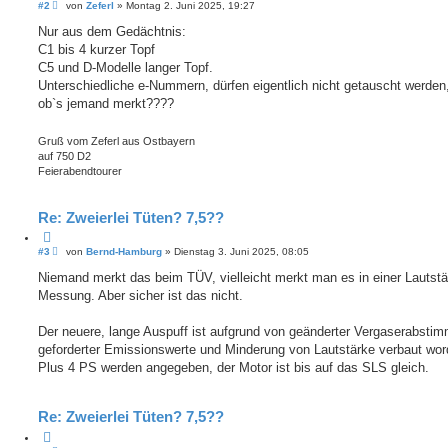
i
B
#2
von
Zeferl
»
Montag 2. Juni 2025, 19:27
e
t
i
Nur aus dem Gedächtnis:
i
t
e
C1 bis 4 kurzer Topf
r
r
a
C5 und D-Modelle langer Topf.
e
g
Unterschiedliche e-Nummern, dürfen eigentlich nicht getauscht werden
n
ob`s jemand merkt????
Gruß vom Zeferl aus Ostbayern
auf 750 D2
Feierabendtourer
Re: Zweierlei Tüten? 7,5??
Z
i
B
#3
von
Bernd-Hamburg
»
Dienstag 3. Juni 2025, 08:05
e
t
i
Niemand merkt das beim TÜV, vielleicht merkt man es in einer Lautstä
i
t
e
Messung. Aber sicher ist das nicht.
r
r
a
e
g
Der neuere, lange Auspuff ist aufgrund von geänderter Vergaserabsti
n
geforderter Emissionswerte und Minderung von Lautstärke verbaut wor
Plus 4 PS werden angegeben, der Motor ist bis auf das SLS gleich.
Re: Zweierlei Tüten? 7,5??
Z