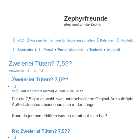
Zephyrfreunde
alles rund um die Zephyr
FAQ
Anzeige der Termine für heute ausschalten
Kalender
Kontakt
Startseite
Portal
Foren-Übersicht
Technik
Auspuff
Zweierlei Tüten? 7,5??
Antworten
Zweierlei Tüten? 7,5??
Z
i
B
#1
von
Isekram
»
Montag 2. Juni 2025, 16:55
e
t
i
Für die 7,5 gibt es wohl zwei unterschiedliche Original-Auspufftöpfe.
i
t
e
Äußerlich unterscheiden sie sich in der Länge!
r
r
a
e
g
Kann da jemand erklären was es damit auf sich hat?
n
Re: Zweierlei Tüten? 7,5??
Z