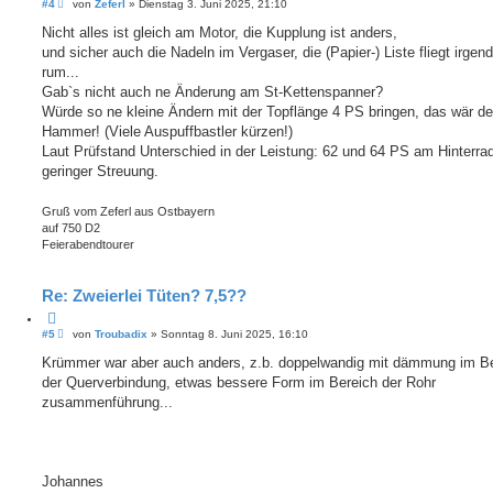
i
B
#4
von
Zeferl
»
Dienstag 3. Juni 2025, 21:10
e
t
i
Nicht alles ist gleich am Motor, die Kupplung ist anders,
i
t
e
und sicher auch die Nadeln im Vergaser, die (Papier-) Liste fliegt irgen
r
r
a
rum...
e
g
Gab`s nicht auch ne Änderung am St-Kettenspanner?
n
Würde so ne kleine Ändern mit der Topflänge 4 PS bringen, das wär de
Hammer! (Viele Auspuffbastler kürzen!)
Laut Prüfstand Unterschied in der Leistung: 62 und 64 PS am Hinterrad
geringer Streuung.
Gruß vom Zeferl aus Ostbayern
auf 750 D2
Feierabendtourer
Re: Zweierlei Tüten? 7,5??
Z
i
B
#5
von
Troubadix
»
Sonntag 8. Juni 2025, 16:10
e
t
i
Krümmer war aber auch anders, z.b. doppelwandig mit dämmung im B
i
t
e
der Querverbindung, etwas bessere Form im Bereich der Rohr
r
r
a
zusammenführung...
e
g
n
Johannes