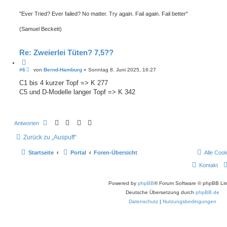
"Ever Tried? Ever failed? No matter. Try again. Fail again. Fail better"
(Samuel Beckett)
Re: Zweierlei Tüten? 7,5??
Z
i
B
#6
von
Bernd-Hamburg
»
Sonntag 8. Juni 2025, 16:27
e
t
i
C1 bis 4 kurzer Topf => K 277
i
t
e
C5 und D-Modelle langer Topf => K 342
r
r
a
e
g
n
Antworten
Zurück zu „Auspuff“
Startseite
Portal
Foren-Übersicht
Alle Coo
Kontakt
Powered by
phpBB
® Forum Software © phpBB Lim
Deutsche Übersetzung durch
phpBB.de
Datenschutz
|
Nutzungsbedingungen