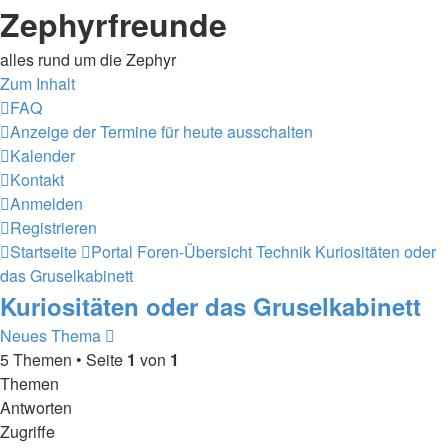
Zephyrfreunde
alles rund um die Zephyr
Zum Inhalt
FAQ
Anzeige der Termine für heute ausschalten
Kalender
Kontakt
Anmelden
Registrieren
Startseite
Portal
Foren-Übersicht
Technik
Kuriositäten oder
das Gruselkabinett
Kuriositäten oder das Gruselkabinett
Neues Thema
5 Themen • Seite
1
von
1
Themen
Antworten
Zugriffe