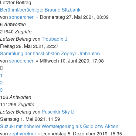
Letzter Beitrag
Berühmt/berüchtigte Braune Sitzbank
von
sonoerchen
»
Donnerstag 27. Mai 2021, 08:39
6
Antworten
21640
Zugriffe
Letzter Beitrag
von
Troubadix
Freitag 28. Mai 2021, 22:27
Sammlung der hässlichsten Zephyr Umbauten.
von
sonoerchen
»
Mittwoch 10. Juni 2020, 17:08
1
2
3
106
Antworten
111299
Zugriffe
Letzter Beitrag
von
PuschkinSky
Samstag 1. Mai 2021, 11:59
Suzuki mit höherer Wertsteigerung als Gold bzw Aktien
von
zephyrreiner
»
Donnerstag 5. Dezember 2019, 15:35