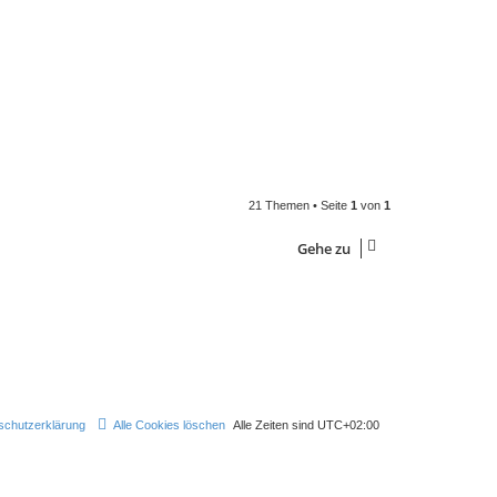
21 Themen • Seite
1
von
1
Gehe zu
schutzerklärung
Alle Cookies löschen
Alle Zeiten sind
UTC+02:00