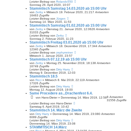
Letzter Beitrag
von
Rolando550
Sonntag 26. April 2020, 10:07
Stammtisch Samstag 14.03.2020 ab 15:00 Uhr
von
Zerby
»
Mittwoch 19. Februar 2020, 21:21
7
Antworten
16463
Zugriffe
Letzter Beitrag
von
Jürgen
Samstag 14. März 2020, 11:53
Stammtisch Samstag 01.02.2020 ab 15:00 Uhr
von
Zerby
»
Dienstag 21. Januar 2020, 12:06
26
Antworten
31033
Zugriffe
Letzter Beitrag
von
Zerby
Sonntag 2. Februar 2020, 11:23
Stammtisch Freitag 03.01.2020 ab 15:00 Uhr
von
Zerby
»
Mittwoch 18. Dezember 2019, 17:34
4
Antworten
12340
Zugriffe
Letzter Beitrag
von
zephyrreiner
Mittwoch 1. Januar 2020, 23:57
Stammtisch 07.12.19 ab 15:00 Uhr
von
Zerby
»
Montag 25. November 2019, 18:13
8
Antworten
16749
Zugriffe
Letzter Beitrag
von
Dirty Harry
Montag 9. Dezember 2019, 12:03
Stammtisch 18.5
von
Ricci
»
Mittwoch 8. Mai 2019, 22:11
9
Antworten
17326
Zugriffe
Letzter Beitrag
von
Dirty Harry
Montag 12. August 2019, 19:00
Same Procedere as...Drachenfest 6.4.
8
Antworten
von
Hans-Dieter
»
Donnerstag 14. März 2019, 12:58
31556
Zugriffe
Letzter Beitrag
von
Hans-Dieter
Samstag 6. April 2019, 10:42
Stammtisch 14. März die Zweite
von
Dirty Harry
»
Donnerstag 14. März 2019, 23:08
0
Antworten
6089
Zugriffe
Letzter Beitrag
von
Dirty Harry
Donnerstag 14. März 2019, 23:08
STAMMTISCH 14.März
von
Ricci
»
Montag 4. März 2019, 13:04
39
Antworten