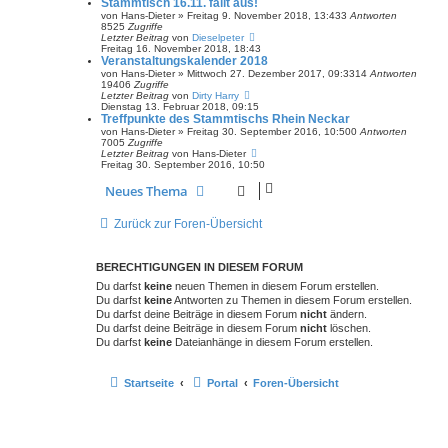
Stammtisch 16.11. fällt aus!
von
Hans-Dieter
»
Freitag 9. November 2018, 13:43
3
Antworten
8525
Zugriffe
Letzter Beitrag
von
Dieselpeter
Freitag 16. November 2018, 18:43
Veranstaltungskalender 2018
von
Hans-Dieter
»
Mittwoch 27. Dezember 2017, 09:33
14
Antworten
19406
Zugriffe
Letzter Beitrag
von
Dirty Harry
Dienstag 13. Februar 2018, 09:15
Treffpunkte des Stammtischs Rhein Neckar
von
Hans-Dieter
»
Freitag 30. September 2016, 10:50
0
Antworten
7005
Zugriffe
Letzter Beitrag
von
Hans-Dieter
Freitag 30. September 2016, 10:50
Neues Thema
Zurück zur Foren-Übersicht
BERECHTIGUNGEN IN DIESEM FORUM
Du darfst
keine
neuen Themen in diesem Forum erstellen.
Du darfst
keine
Antworten zu Themen in diesem Forum erstellen.
Du darfst deine Beiträge in diesem Forum
nicht
ändern.
Du darfst deine Beiträge in diesem Forum
nicht
löschen.
Du darfst
keine
Dateianhänge in diesem Forum erstellen.
Startseite
Portal
Foren-Übersicht