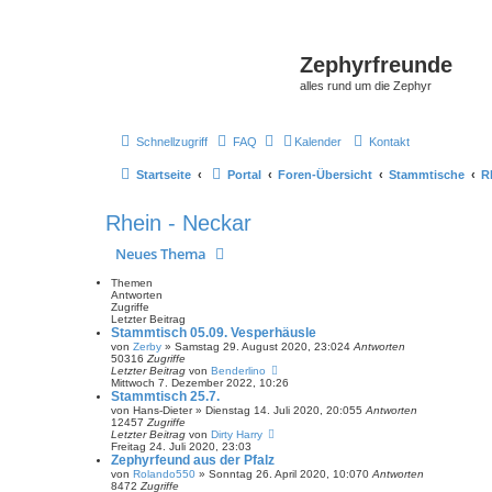
Zephyrfreunde
alles rund um die Zephyr
Schnellzugriff
FAQ
Kalender
Kontakt
Startseite
Portal
Foren-Übersicht
Stammtische
R
Rhein - Neckar
Neues Thema
Themen
Antworten
Zugriffe
Letzter Beitrag
Stammtisch 05.09. Vesperhäusle
von
Zerby
»
Samstag 29. August 2020, 23:02
4
Antworten
50316
Zugriffe
Letzter Beitrag
von
Benderlino
Mittwoch 7. Dezember 2022, 10:26
Stammtisch 25.7.
von
Hans-Dieter
»
Dienstag 14. Juli 2020, 20:05
5
Antworten
12457
Zugriffe
Letzter Beitrag
von
Dirty Harry
Freitag 24. Juli 2020, 23:03
Zephyrfeund aus der Pfalz
von
Rolando550
»
Sonntag 26. April 2020, 10:07
0
Antworten
8472
Zugriffe