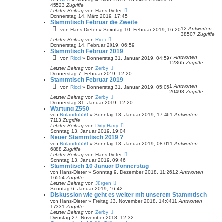
45523
Zugriffe
Letzter Beitrag
von
Hans-Dieter
Donnerstag 14. März 2019, 17:45
Stammtisch Februar die Zweite
12
Antworten
von
Hans-Dieter
»
Sonntag 10. Februar 2019, 16:20
38507
Zugriffe
Letzter Beitrag
von
Ricci
Donnerstag 14. Februar 2019, 06:59
Stammtisch Februar 2019
7
Antworten
von
Ricci
»
Donnerstag 31. Januar 2019, 04:59
12365
Zugriffe
Letzter Beitrag
von
Zerby
Donnerstag 7. Februar 2019, 12:20
Stammtisch Februar 2019
1
Antworten
von
Ricci
»
Donnerstag 31. Januar 2019, 05:05
20498
Zugriffe
Letzter Beitrag
von
Zerby
Donnerstag 31. Januar 2019, 12:20
Wartung Z550
von
Rolando550
»
Sonntag 13. Januar 2019, 17:46
1
Antworten
7113
Zugriffe
Letzter Beitrag
von
Dirty Harry
Sonntag 13. Januar 2019, 19:04
Neuer Stammtisch 2019 ?
von
Rolando550
»
Sonntag 13. Januar 2019, 08:01
1
Antworten
6888
Zugriffe
Letzter Beitrag
von
Hans-Dieter
Sonntag 13. Januar 2019, 09:46
Stammtisch 10 Januar Donnerstag
von
Hans-Dieter
»
Sonntag 9. Dezember 2018, 11:26
12
Antworten
16554
Zugriffe
Letzter Beitrag
von
Jürgen
Sonntag 6. Januar 2019, 16:42
Diskussion wie geht es weiter mit unserem Stammtisch
von
Hans-Dieter
»
Freitag 23. November 2018, 14:04
11
Antworten
17331
Zugriffe
Letzter Beitrag
von
Zerby
Dienstag 27. November 2018, 12:32