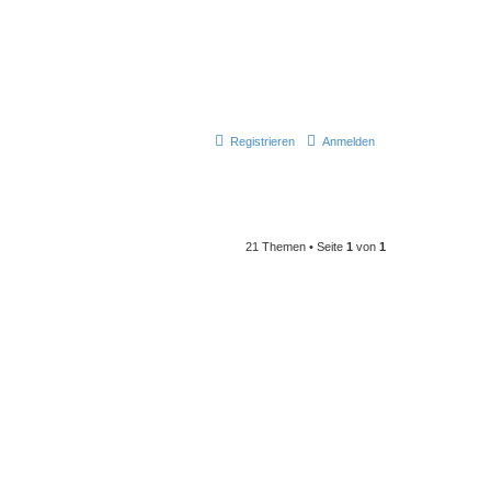
Registrieren
Anmelden
21 Themen • Seite
1
von
1