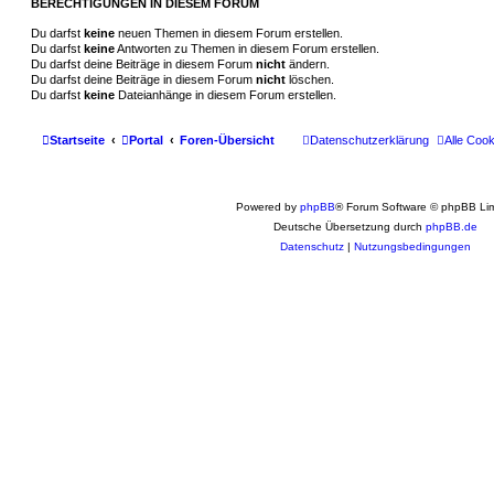
BERECHTIGUNGEN IN DIESEM FORUM
Du darfst
keine
neuen Themen in diesem Forum erstellen.
Du darfst
keine
Antworten zu Themen in diesem Forum erstellen.
Du darfst deine Beiträge in diesem Forum
nicht
ändern.
Du darfst deine Beiträge in diesem Forum
nicht
löschen.
Du darfst
keine
Dateianhänge in diesem Forum erstellen.
Startseite
Portal
Foren-Übersicht
Datenschutzerklärung
Alle Coo
Powered by
phpBB
® Forum Software © phpBB Lim
Deutsche Übersetzung durch
phpBB.de
Datenschutz
|
Nutzungsbedingungen