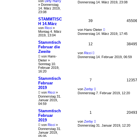
von
Dirty Harry
Donnerstag 14. März 2019, 23:08
»
Donnerstag
14. März 2019,
23:08
STAMMTISC
39
4550
H 14.März
von
Ricci
»
von
Hans-Dieter
Montag 4. März
Donnerstag 14. März 2019, 17:45
2019, 13:04
Stammtisch
12
3849
Februar die
Zweite
von
Ricci
von
Hans-
Donnerstag 14. Februar 2019, 06:59
Dieter
»
Sonntag 10.
Februar 2019,
16:20
Stammtisch
7
1235
Februar
2019
von
Zerby
von
Ricci
»
Donnerstag 7. Februar 2019, 12:20
Donnerstag 31.
Januar 2019,
04:59
Stammtisch
1
2049
Februar
2019
von
Zerby
von
Ricci
»
Donnerstag 31. Januar 2019, 12:20
Donnerstag 31.
Januar 2019,
05:05