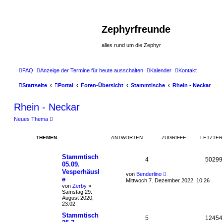
Zephyrfreunde
alles rund um die Zephyr
FAQ
Anzeige der Termine für heute ausschalten
Kalender
Kontakt
Startseite
Portal
Foren-Übersicht
Stammtische
Rhein - Neckar
Rhein - Neckar
Neues Thema
THEMEN
ANTWORTEN
ZUGRIFFE
LETZTER
Stammtisch
4
5029
05.09.
Vesperhäusl
von
Benderlino
e
Mittwoch 7. Dezember 2022, 10:26
von
Zerby
»
Samstag 29.
August 2020,
23:02
Stammtisch
5
1245