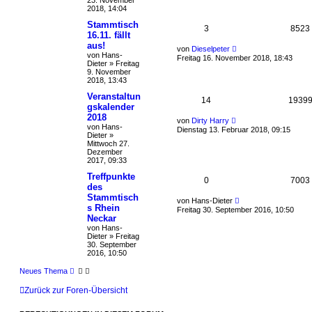
2018, 14:04
Stammtisch
3
8523
16.11. fällt
aus!
von
Dieselpeter
von
Hans-
Freitag 16. November 2018, 18:43
Dieter
»
Freitag
9. November
2018, 13:43
Veranstaltun
14
1939
gskalender
2018
von
Dirty Harry
von
Hans-
Dienstag 13. Februar 2018, 09:15
Dieter
»
Mittwoch 27.
Dezember
2017, 09:33
Treffpunkte
0
7003
des
Stammtisch
von
Hans-Dieter
s Rhein
Freitag 30. September 2016, 10:50
Neckar
von
Hans-
Dieter
»
Freitag
30. September
2016, 10:50
Neues Thema
Zurück zur Foren-Übersicht