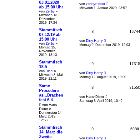
03.01.2020
von
zephyrreiner
ab 15:00 Uhr
Mittwoch 1. Januar 2020, 23:57
von
Zerby
»
Mittwoch 18.
Dezember
2019, 17:34
Stammtisch
8
1674
07.12.19 ab
15:00 Uhr
von
Dirty Harry
von
Zerby
»
Montag 9. Dezember 2019, 12:03
Montag 25.
November
2019, 18:13
Stammtisch
9
1731
18.5
von
Ricci
»
von
Dirty Harry
Mittwoch 8. Mai
Montag 12. August 2019, 19:00
2019, 22:11
Same
8
3155
Procedere
as...Drachen
von
Hans-Dieter
fest 6.4.
Samstag 6. April 2019, 10:42
von
Hans-
Dieter
»
Donnerstag 14.
März 2019,
12:58
Stammtisch
0
6088
14. März die
Zweite
von
Dirty Harry