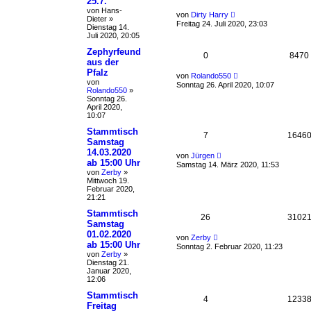
25.7.
von
Hans-
von
Dirty Harry
Dieter
»
Freitag 24. Juli 2020, 23:03
Dienstag 14.
Juli 2020, 20:05
Zephyrfeund
0
8470
aus der
Pfalz
von
Rolando550
von
Sonntag 26. April 2020, 10:07
Rolando550
»
Sonntag 26.
April 2020,
10:07
Stammtisch
7
1646
Samstag
14.03.2020
von
Jürgen
ab 15:00 Uhr
Samstag 14. März 2020, 11:53
von
Zerby
»
Mittwoch 19.
Februar 2020,
21:21
Stammtisch
26
3102
Samstag
01.02.2020
von
Zerby
ab 15:00 Uhr
Sonntag 2. Februar 2020, 11:23
von
Zerby
»
Dienstag 21.
Januar 2020,
12:06
Stammtisch
4
1233
Freitag