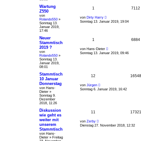
Wartung
1
7112
Z550
von
von
Dirty Harry
Rolando550
»
Sonntag 13. Januar 2019, 19:04
Sonntag 13.
Januar 2019,
17:46
Neuer
1
6884
Stammtisch
2019 ?
von
Hans-Dieter
von
Sonntag 13. Januar 2019, 09:46
Rolando550
»
Sonntag 13.
Januar 2019,
08:01
Stammtisch
12
1654
10 Januar
Donnerstag
von
Jürgen
von
Hans-
Sonntag 6. Januar 2019, 16:42
Dieter
»
Sonntag 9.
Dezember
2018, 11:26
Diskussion
11
1732
wie geht es
weiter mit
von
Zerby
unserem
Dienstag 27. November 2018, 12:32
Stammtisch
von
Hans-
Dieter
»
Freitag
23. November