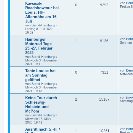
Kawasaki
von
Ber
0
9292
Freitag 8
Roadshowtour bei
Louis, HH-
Allermöhe am 16.
Juli
von
Bernd-Hamburg
»
Freitag 8. Juli 2022,
16:52
Hamburger
von
Ber
1
9136
Sonntag 
Motorrad Tage
25.-27. Februar
2022
von
Bernd-Hamburg
»
Mittwoch 3. November
2021, 19:11
Tante Louise hat
von
Ber
0
7311
Mittwoch
am Sonntag
geöffnet
von
Bernd-Hamburg
»
Mittwoch 3. November
2021, 19:18
Keine Tour durch
von
jim-
2
15167
Samstag 
Schleswig-
Holstein und
McPom
von
Bernd-Hamburg
»
Mittwoch 18. März
2020, 19:41
Ausritt nach S.-H. /
von
Ber
1
10251
Freitag 