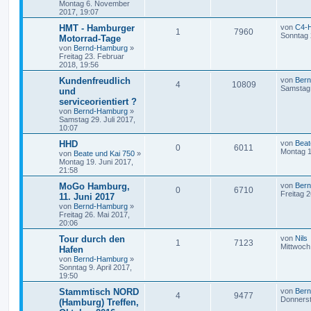
Montag 6. November
2017, 19:07
HMT - Hamburger
von
C4-
1
7960
Sonntag 
Motorrad-Tage
von
Bernd-Hamburg
»
Freitag 23. Februar
2018, 19:56
Kundenfreudlich
von
Ber
4
10809
Samstag 
und
serviceorientiert ?
von
Bernd-Hamburg
»
Samstag 29. Juli 2017,
10:07
HHD
von
Beat
0
6011
Montag 1
von
Beate und Kai 750
»
Montag 19. Juni 2017,
21:58
MoGo Hamburg,
von
Ber
0
6710
Freitag 2
11. Juni 2017
von
Bernd-Hamburg
»
Freitag 26. Mai 2017,
20:06
Tour durch den
von
Nils
1
7123
Mittwoch 
Hafen
von
Bernd-Hamburg
»
Sonntag 9. April 2017,
19:50
Stammtisch NORD
von
Ber
4
9477
Donnerst
(Hamburg) Treffen,