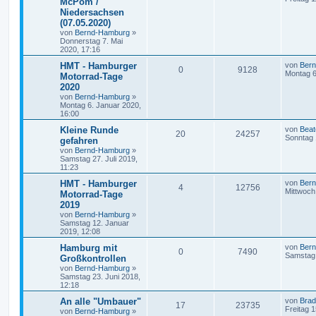
McPom /
Niedersachsen
(07.05.2020)
von
Bernd-Hamburg
»
Donnerstag 7. Mai
2020, 17:16
HMT - Hamburger
von
Ber
0
9128
Montag 6
Motorrad-Tage
2020
von
Bernd-Hamburg
»
Montag 6. Januar 2020,
16:00
Kleine Runde
von
Beat
20
24257
Sonntag 
gefahren
von
Bernd-Hamburg
»
Samstag 27. Juli 2019,
11:23
HMT - Hamburger
von
Ber
4
12756
Mittwoch
Motorrad-Tage
2019
von
Bernd-Hamburg
»
Samstag 12. Januar
2019, 12:08
Hamburg mit
von
Ber
0
7490
Samstag 
Großkontrollen
von
Bernd-Hamburg
»
Samstag 23. Juni 2018,
12:18
An alle "Umbauer"
von
Bra
17
23735
Freitag 1
von
Bernd-Hamburg
»