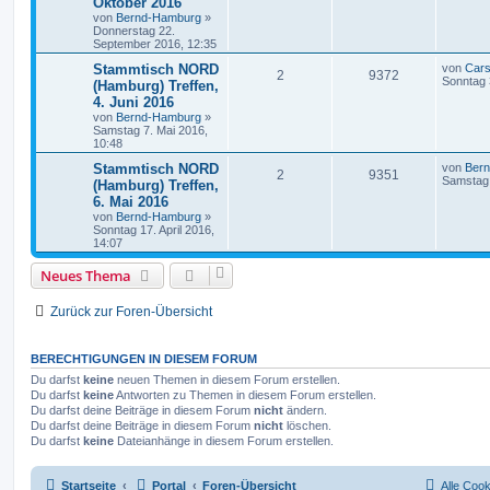
Oktober 2016
von
Bernd-Hamburg
»
Donnerstag 22.
September 2016, 12:35
Stammtisch NORD
von
Cars
2
9372
Sonntag 
(Hamburg) Treffen,
4. Juni 2016
von
Bernd-Hamburg
»
Samstag 7. Mai 2016,
10:48
Stammtisch NORD
von
Ber
2
9351
Samstag 
(Hamburg) Treffen,
6. Mai 2016
von
Bernd-Hamburg
»
Sonntag 17. April 2016,
14:07
Neues Thema
Zurück zur Foren-Übersicht
BERECHTIGUNGEN IN DIESEM FORUM
Du darfst
keine
neuen Themen in diesem Forum erstellen.
Du darfst
keine
Antworten zu Themen in diesem Forum erstellen.
Du darfst deine Beiträge in diesem Forum
nicht
ändern.
Du darfst deine Beiträge in diesem Forum
nicht
löschen.
Du darfst
keine
Dateianhänge in diesem Forum erstellen.
Startseite
Portal
Foren-Übersicht
Alle Coo