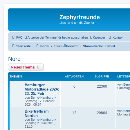
Zephyrfreunde
alles rund um die Zephyr
FAQ
Anzeige der Termine für heute ausschalten
Kalender
Kontakt
Startseite
Portal
Foren-Übersicht
Stammtische
Nord
Nord
Neues Thema
THEMEN
ANTWORTEN
ZUGRIFFE
LETZTER
Hamburger
von
Ber
0
22360
Samstag 
Motorradtage 2024:
23.-25. Feb
von
Bernd-Hamburg
»
Samstag 17. Februar
2024, 09:54
Bikertreffs im
von
Ber
12
29864
Montag 2
Norden
von
Bernd-Hamburg
»
Sonntag 2. Juni 2019,
21:10