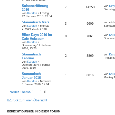
Saisoneröffnung
von
Dirt
7
14253
2016
Dienstag 
von
Karsten
»
Freitag
12. Februar 2016, 13:04
Stammtisch März
von
mich
3
9609
von
Karsten
»
Montag
Samstag 
7. März 2016, 17:38
Biker Days 2016 im
von
Kars
0
7061
Café Hubraum
Donnerst
von
Karsten
»
Donnerstag 11. Februar
2016, 13:26
Stammtisch
von
Kars
2
8869
Februar
Freitag 
von
Karsten
»
Donnerstag 4. Februar
2016, 11:03
Stammtisch
von
Kars
1
8016
Januar 2016
Montag 1
von
Karsten
»
Mittwoch
6. Januar 2016, 17:04
Neues Thema
Zurück zur Foren-Übersicht
BERECHTIGUNGEN IN DIESEM FORUM