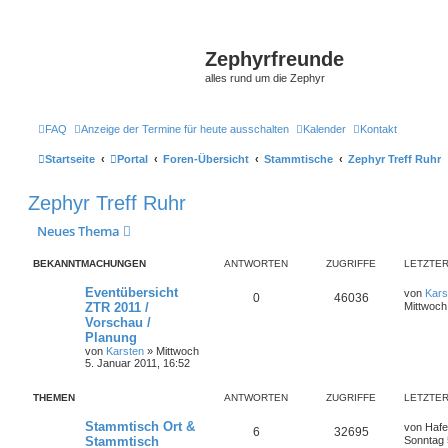
Zephyrfreunde
alles rund um die Zephyr
FAQ
Anzeige der Termine für heute ausschalten
Kalender
Kontakt
Startseite
Portal
Foren-Übersicht
Stammtische
Zephyr Treff Ruhr
Zephyr Treff Ruhr
Neues Thema
BEKANNTMACHUNGEN
ANTWORTEN
ZUGRIFFE
LETZTER
Eventübersicht
von
Kars
0
46036
ZTR 2011 /
Mittwoch
Vorschau /
Planung
von
Karsten
»
Mittwoch
5. Januar 2011, 16:52
THEMEN
ANTWORTEN
ZUGRIFFE
LETZTER
Stammtisch Ort &
von
Hafe
6
32695
Stammtisch
Sonntag 