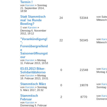
Termin !
von
Karsten
»
Sonntag
21. September 2014,
18:58
Statt Stammtisch
von
Sub
24
53344
mal 'ne Runde
Mittwoch 
Bowling?
von
Karsten
»
Dienstag 6. November
2012, 19:12
"Vorankündigung!
von
Kars
22
50345
"-
Mittwoch 
Forenübergreifend
e
Saisoneröffnungst
our
von
Karsten
»
Montag
11. Februar 2013, 19:53
03.03.2013 Biker-
von
Kars
0
21548
Solidaritätskorso
Montag 1
von
Karsten
»
Montag
18. Februar 2013, 19:01
Stammtisch März
von
Kars
0
19078
von
Karsten
»
Sonntag
Sonntag 
5. März 2017, 20:32
Stammtisch
von
Kars
2
8770
Februar
Donnerst
von
Karsten
»
Donnerstag 9. Februar