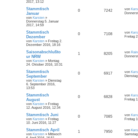
2017, 13:12
Stammtisch
von
Kars
0
7242
Januar
Donnerst
von
Karsten
»
Donnerstag 5. Januar
2017, 14:59
Stammtisch
von
Kars
0
7108
Dezember
Freitag 
von
Karsten
»
Freitag 2.
Dezember 2016, 18:16
Saisonabschlußto
von
Rain
1
8205
ur NRW
Donnerst
von
Karsten
»
Montag
24. Oktober 2016, 10:31
Stammtisch
von
Kars
0
6917
September
Dienstag
von
Karsten
»
Dienstag
6. September 2016,
13:53
Stammtisch
von
Kars
0
6828
August
Freitag 
von
Karsten
»
Freitag
12. August 2016, 12:34
Stammtisch Juni
von
Kars
0
7085
von
Karsten
»
Freitag
Freitag 1
10. Juni 2016, 11:27
Stammtisch April
von
Kars
1
7950
von
Karsten
»
Mittwoch
Samstag 
6. April 2016, 16:51