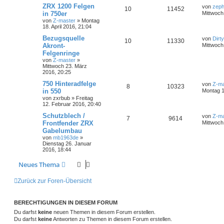
ZRX 1200 Felgen
von
zeph
10
11452
in 750er
Mittwoch 
von
Z-master
»
Montag
18. April 2016, 21:04
Bezugsquelle
von
Dirt
10
11330
Akront-
Mittwoch
Felgenringe
von
Z-master
»
Mittwoch 23. März
2016, 20:25
750 Hinteradfelge
von
Z-ma
8
10323
in 550
Montag 1
von
zxrbub
»
Freitag
12. Februar 2016, 20:40
Schutzblech /
von
Z-ma
7
9614
Frontfender ZRX
Mittwoch
Gabelumbau
von
mb1963de
»
Dienstag 26. Januar
2016, 18:44
Neues Thema
Zurück zur Foren-Übersicht
BERECHTIGUNGEN IN DIESEM FORUM
Du darfst
keine
neuen Themen in diesem Forum erstellen.
Du darfst
keine
Antworten zu Themen in diesem Forum erstellen.