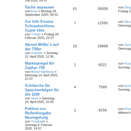
Juli 2020, 09:51
Tacho anpassen
von
Dirt
41
36008
von
Knut
»
Montag 28.
Freitag 
September 2020, 09:31
Zur Info Enuma
von
Dies
7
12560
Schraubschloss.
Dienstag
Super Idee
von
Trebor
»
Freitag 28.
Februar 2020, 23:37
Akront WiWo`s auf
von
Joc
18
29998
der 750er
Dienstag 
von
Guenter
»
Sonntag
12. April 2020, 12:36
Marktspiegel für
von
Pus
1
6522
Zephyr 750
Sonntag 2
von
Bernd-Hamburg
»
Dienstag 14. April 2020,
21:07
Schläuche für
von
Knut
4
7589
Speichenfelgen für
Sonntag 1
die 1100
von
Sven
»
Samstag
18. April 2020, 16:45
Petition zur
von
Knut
1
8258
Reifenfreigabe
Mittwoch
Neuregelung
von
Troubadix
»
Sonntag 9. Februar
2020, 14:57