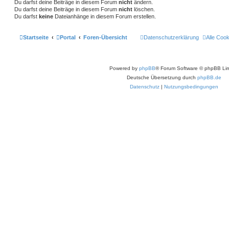
Du darfst deine Beiträge in diesem Forum
nicht
ändern.
Du darfst deine Beiträge in diesem Forum
nicht
löschen.
Du darfst
keine
Dateianhänge in diesem Forum erstellen.
Startseite
Portal
Foren-Übersicht
Datenschutzerklärung
Alle Coo
Powered by
phpBB
® Forum Software © phpBB Lim
Deutsche Übersetzung durch
phpBB.de
Datenschutz
|
Nutzungsbedingungen