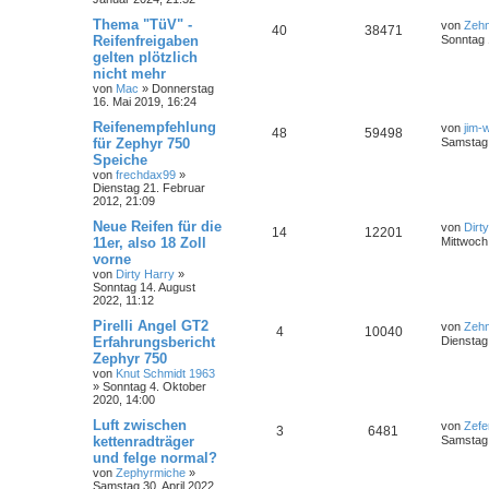
Thema "TüV" -
von
Zeh
40
38471
Reifenfreigaben
Sonntag 1
gelten plötzlich
nicht mehr
von
Mac
»
Donnerstag
16. Mai 2019, 16:24
Reifenempfehlung
von
jim-
48
59498
für Zephyr 750
Samstag 
Speiche
von
frechdax99
»
Dienstag 21. Februar
2012, 21:09
Neue Reifen für die
von
Dirt
14
12201
11er, also 18 Zoll
Mittwoch
vorne
von
Dirty Harry
»
Sonntag 14. August
2022, 11:12
Pirelli Angel GT2
von
Zeh
4
10040
Erfahrungsbericht
Dienstag
Zephyr 750
von
Knut Schmidt 1963
»
Sonntag 4. Oktober
2020, 14:00
Luft zwischen
von
Zefe
3
6481
kettenradträger
Samstag 
und felge normal?
von
Zephyrmiche
»
Samstag 30. April 2022,