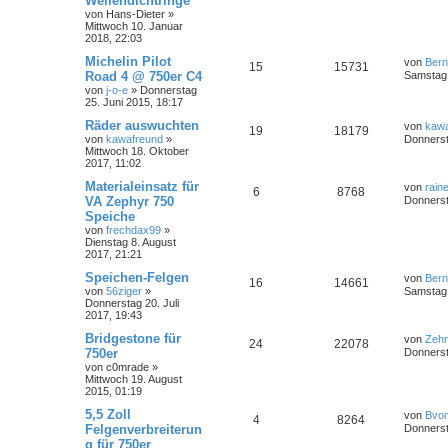
Wellendichtringe
von
Hans-Dieter
»
Mittwoch 10. Januar
2018, 22:03
Michelin Pilot
von
Ber
15
15731
Road 4 @ 750er C4
Samstag 
von
j-o-e
»
Donnerstag
25. Juni 2015, 18:17
Räder auswuchten
von
kawa
19
18179
von
kawafreund
»
Donnerst
Mittwoch 18. Oktober
2017, 11:02
Materialeinsatz für
von
rain
6
8768
VA Zephyr 750
Donnerst
Speiche
von
frechdax99
»
Dienstag 8. August
2017, 21:21
Speichen-Felgen
von
Ber
16
14661
von
56ziger
»
Samstag 
Donnerstag 20. Juli
2017, 19:43
Bridgestone für
von
Zeh
24
22078
750er
Donnerst
von
c0mrade
»
Mittwoch 19. August
2015, 01:19
5,5 Zoll
von
Bvo
4
8264
Felgenverbreiterun
Donnerst
g für 750er