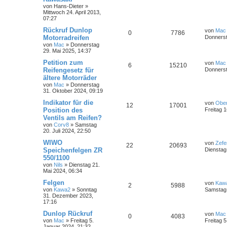
von
Hans-Dieter
»
Mittwoch 24. April 2013,
07:27
Rückruf Dunlop
von
Mac
0
7786
Motorradreifen
Donnerst
von
Mac
»
Donnerstag
29. Mai 2025, 14:37
Petition zum
von
Mac
6
15210
Reifengesetz für
Donnerst
ältere Motorräder
von
Mac
»
Donnerstag
31. Oktober 2024, 09:19
Indikator für die
von
Ober
12
17001
Position des
Freitag 
Ventils am Reifen?
von
Corv8
»
Samstag
20. Juli 2024, 22:50
WIWO
von
Zefe
22
20693
Speichenfelgen ZR
Dienstag
550/1100
von
Nils
»
Dienstag 21.
Mai 2024, 06:34
Felgen
von
Kaw
2
5988
von
Kawa2
»
Sonntag
Samstag 
31. Dezember 2023,
17:16
Dunlop Rückruf
von
Mac
0
4083
von
Mac
»
Freitag 5.
Freitag 
Januar 2024, 21:32