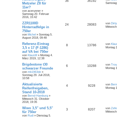
36
36192
Metzeler Z8 für
Samstag 
11er?
von
acerunner
»
Samstag 20. Februar
2016, 15:42
ZZR1100D
von
Dirt
24
28083
Hinterradfelge in
Mittwoch
750er
von
Michel
»
Sonntag 5.
August 2018, 09:48
Referenz-Eintrag
von
Kla
8
13786
3,5 x 17 (F-1286)
Montag 2
auf VA bei 750er
von
KlausM
»
Montag 4.
März 2019, 12:38
Brigdestone t30
von
Trou
6
10288
schwarzer Freunde
Montag 1
von
mb1963de
»
Sonntag 29. Juli 2018,
10:58
Aktualisierte
von
Ber
4
9228
Reifenfreigaben,
Montag 1
Stand 10-2018
von
Bernd-Hamburg
»
Mittwoch 31. Oktober
2018, 19:35
Wiwo 3,5" und 5,5"
von
Zefe
3
8207
für 750er
Mittwoch
von
Rudi
»
Dienstag 5.