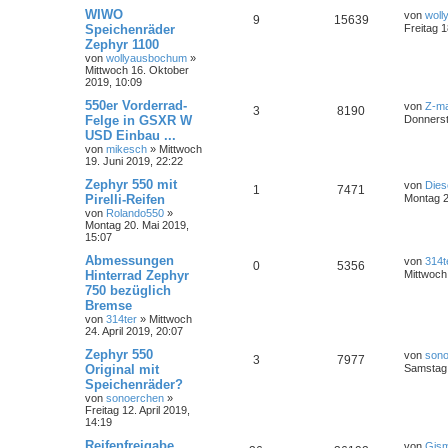
WIWO
von
wol
9
15639
Speichenräder
Freitag 
Zephyr 1100
von
wollyausbochum
»
Mittwoch 16. Oktober
2019, 10:09
550er Vorderrad-
von
Z-ma
3
8190
Felge in GSXR W
Donnerst
USD Einbau ...
von
mikesch
»
Mittwoch
19. Juni 2019, 22:22
Zephyr 550 mit
von
Dies
1
7471
Pirelli-Reifen
Montag 2
von
Rolando550
»
Montag 20. Mai 2019,
15:07
Abmessungen
von
314t
0
5356
Hinterrad Zephyr
Mittwoch 
750 bezüglich
Bremse
von
314ter
»
Mittwoch
24. April 2019, 20:07
Zephyr 550
von
son
3
7977
Original mit
Samstag 
Speichenräder?
von
sonoerchen
»
Freitag 12. April 2019,
14:19
Reifenfreigabe
von
Gis