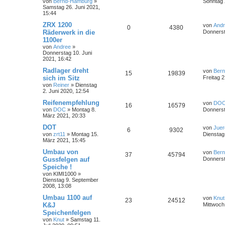
von
Bernd-Hamburg
»
Sonntag 
Samstag 26. Juni 2021,
15:44
ZRX 1200
von
And
0
4380
Räderwerk in die
Donnerst
1100er
von
Andree
»
Donnerstag 10. Juni
2021, 16:42
Radlager dreht
von
Ber
15
19839
sich im Sitz
Freitag 2
von
Reiner
»
Dienstag
2. Juni 2020, 12:54
Reifenempfehlung
von
DO
16
16579
von
DOC
»
Montag 8.
Donnerst
März 2021, 20:33
DOT
von
Jue
6
9302
von
zrt11
»
Montag 15.
Dienstag
März 2021, 15:45
Umbau von
von
Ber
37
45794
Gussfelgen auf
Donnerst
Speiche !
von
KIMI1000
»
Dienstag 9. September
2008, 13:08
Umbau 1100 auf
von
Knut
23
24512
K&J
Mittwoch
Speichenfelgen
von
Knut
»
Samstag 11.