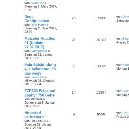
von
BvomSee
»
Dienstag 7. März 2017,
21:50
Neue
von
Dirt
26
19980
Contipuschen
Samstag 
von
Dirty Harry
»
Dienstag 11. April 2017,
22:02
Metzeler Roadtec
von
Bvo
21
20103
01 (Update
Freitag 
27.02.2017)
von
Simsondevil
»
Samstag 21. Januar
2017, 12:01
Fabrikatsbindung -
von
Ber
7
10089
wie bekomme ich
Montag 1
das weg?
von
BvomSee
»
Mittwoch 26. Oktober
2016, 17:04
ZZR600 Felge auf
von
Gust
14
13397
Zephyr 750 Gabel
Montag 3
von
Micha84
»
Donnerstag 5. Januar
2017, 23:31
Hinterrad
von
Der 
6
8550
verbreitern
Freitag 
von
Locke3660
»
Sonntag 22. Januar
2017, 21:09