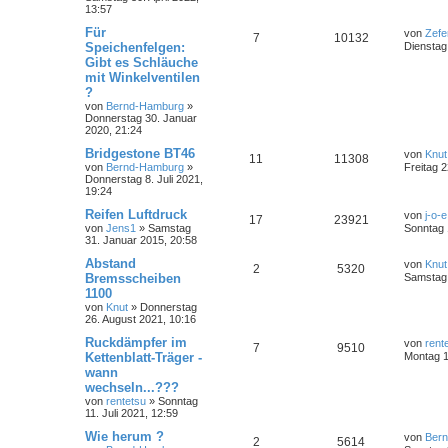
13:57
Für
von
Zefe
7
10132
Speichenfelgen:
Dienstag
Gibt es Schläuche
mit Winkelventilen
?
von
Bernd-Hamburg
»
Donnerstag 30. Januar
2020, 21:24
Bridgestone BT46
von
Knut
11
11308
von
Bernd-Hamburg
»
Freitag 
Donnerstag 8. Juli 2021,
19:24
Reifen Luftdruck
von
j-o-e
17
23921
von
Jens1
»
Samstag
Sonntag 
31. Januar 2015, 20:58
Abstand
von
Knut
2
5320
Bremsscheiben
Samstag 
1100
von
Knut
»
Donnerstag
26. August 2021, 10:16
Ruckdämpfer im
von
rent
7
9510
Kettenblatt-Träger -
Montag 1
wann
wechseln...???
von
rentetsu
»
Sonntag
11. Juli 2021, 12:59
Wie herum ?
von
Ber
2
5614