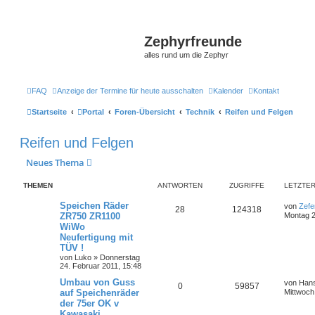
Zephyrfreunde
alles rund um die Zephyr
FAQ
Anzeige der Termine für heute ausschalten
Kalender
Kontakt
Startseite
Portal
Foren-Übersicht
Technik
Reifen und Felgen
Reifen und Felgen
Neues Thema
THEMEN
ANTWORTEN
ZUGRIFFE
LETZTER
Speichen Räder
von
Zefe
28
124318
ZR750 ZR1100
Montag 2
WiWo
Neufertigung mit
TÜV !
von
Luko
»
Donnerstag
24. Februar 2011, 15:48
Umbau von Guss
von
Hans
0
59857
auf Speichenräder
Mittwoch 
der 75er OK v
Kawasaki