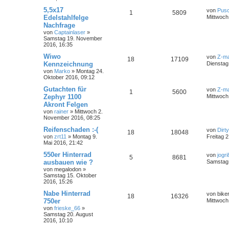
5,5x17
von
Pus
1
5809
Edelstahlfelge
Mittwoch
Nachfrage
von
Captainlaser
»
Samstag 19. November
2016, 16:35
Wiwo
von
Z-ma
18
17109
Kennzeichnung
Dienstag
von
Marko
»
Montag 24.
Oktober 2016, 09:12
Gutachten für
von
Z-ma
1
5600
Zephyr 1100
Mittwoch
Akront Felgen
von
rainer
»
Mittwoch 2.
November 2016, 08:25
Reifenschaden :-(
von
Dirt
18
18048
von
zrt11
»
Montag 9.
Freitag 
Mai 2016, 21:42
550er Hinterrad
von
jogri
5
8681
ausbauen wie ?
Samstag 
von
megalodon
»
Samstag 15. Oktober
2016, 15:26
Nabe Hinterrad
von
bike
18
16326
750er
Mittwoch
von
frieske_66
»
Samstag 20. August
2016, 10:10