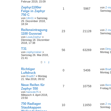
Februar 2019, 15:09
Zephyr1100er
von
Z-ma
1
5967
Felge in Zephyr
Samstag 
750 C
von
Ulm11
»
Samstag
29. Dezember 2018,
18:34
Reifeneintragung
von
Z-ma
23
21128
1100 Gussrad
Samstag 
von
LouisZephyr
»
Dienstag 18. Dezember
2018, 17:38
T31
von
Dirt
56
63269
von
zephyrreiner
»
Montag 1
Samstag 26. Mai 2018,
21:41
1
2
Richtiger
von
Bra
0
5406
Luftdruck
Montag 2
von
Brad67
»
Montag
21. Mai 2018, 09:02
Neue Reifen für
von
Ber
7
10758
Zephyr 550
Freitag 6
von
hansolo75
»
Mittwoch 4. April 2018,
23:50
750 Radlager
von
Z-ma
10
11650
Staubkappen
Sonntag 