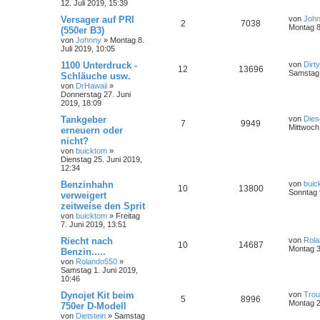
12. Juli 2019, 15:39
Versager auf PRI
von
Joh
2
7038
Montag 8.
(550er B3)
von
Johnny
»
Montag 8.
Juli 2019, 10:05
1100 Unterdruck -
von
Dirt
12
13696
Samstag 
Schläuche usw.
von
DrHawaii
»
Donnerstag 27. Juni
2019, 18:09
Tankgeber
von
Dies
7
9949
Mittwoch 
erneuern oder
nicht?
von
buicktom
»
Dienstag 25. Juni 2019,
12:34
Benzinhahn
von
buic
10
13800
Sonntag 
verweigert
zeitweíse den Sprit
von
buicktom
»
Freitag
7. Juni 2019, 13:51
Riecht nach
von
Rol
10
14687
Montag 3
Benzin.....
von
Rolando550
»
Samstag 1. Juni 2019,
10:46
Dynojet Kit beim
von
Trou
5
8996
Montag 2
750er D-Modell
von
Dietstein
»
Samstag