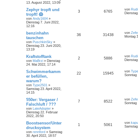
13. August 2022, 13:09
Zephyr tropft und
von
Rudi
3
6765
Dienstag
tropft! 😱
von
Andy1604
»
Dienstag 7. Juni 2022,
12:16
benzinhahn
von
Zefe
36
31438
Montag 3
tauschen
von
PuschkinSky
»
Dienstag 23. Juni 2020,
13:19
Kraftstofftank
von
Rudi
2
5886
Dienstag
von
MaBrzi
»
Dienstag
24. Mai 2022, 17:14
Schwimmerkamm
von
Typ
22
15945
Sonntag 
er befüllen,
warum?
von
Type2501
»
Samstag 23. April 2022,
14:15
550er: Vergaser /
von
Zefe
7
8522
Sonntag 
Falschluft / ???
von
LateAdopter
»
Dienstag 22. Februar
2022, 20:50
Boostsensor/Unter
von
kapu
1
5061
Samstag 
drucksystem
von
rennford
»
Samstag
30. April 2022, 18:57