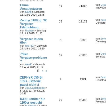
China
von
Urs
39
41696
Mittwoch
Ansaugstutzen
von
Klang
»
Dienstag
12. März 2024, 15:45
Zephyr 1100 jg. 92
von
Zefe
19
13172
Donnerst
Vergaser
Filzdichtung
von
Ursbeo
»
Sonntag
13. Juli 2025, 21:26
Vergaser laufen
von
Zefe
6
8600
Dienstag
über.
von
loisl762
»
Mittwoch
24. März 2021, 18:10
750er
von
Don
67
40825
Sonntag 6
Vergaserprobleme
?
von
AlexK
»
Mittwoch
15. April 2015, 21:14
1
2
ZEPHYR 550 Bj
von
Zefe
8
5691
Dienstag 
1993...Batterie
passt nicht :(
von
1982Lastphoenix
»
Freitag 11. April 2025,
20:11
K&N Luftfilter für
von
Zefe
22
25486
Freitag 
1100er gesucht
von
BvomSee
»
Freitag