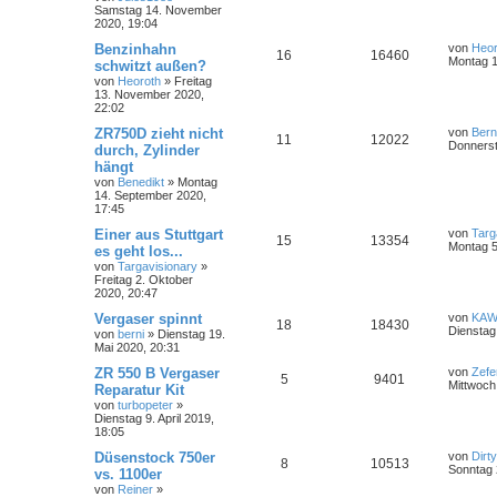
Samstag 14. November
2020, 19:04
Benzinhahn
von
Heor
16
16460
Montag 1
schwitzt außen?
von
Heoroth
»
Freitag
13. November 2020,
22:02
ZR750D zieht nicht
von
Ber
11
12022
Donnerst
durch, Zylinder
hängt
von
Benedikt
»
Montag
14. September 2020,
17:45
Einer aus Stuttgart
von
Targ
15
13354
Montag 5
es geht los...
von
Targavisionary
»
Freitag 2. Oktober
2020, 20:47
Vergaser spinnt
von
KAW
18
18430
Dienstag
von
berni
»
Dienstag 19.
Mai 2020, 20:31
ZR 550 B Vergaser
von
Zefe
5
9401
Mittwoch
Reparatur Kit
von
turbopeter
»
Dienstag 9. April 2019,
18:05
Düsenstock 750er
von
Dirt
8
10513
Sonntag 
vs. 1100er
von
Reiner
»