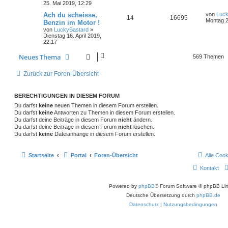
25. Mai 2019, 12:29
Ach du scheisse,
von
Luck
14
16695
Montag 2
Benzin im Motor !
von
LuckyBastard
»
Dienstag 16. April 2019,
22:17
Neues Thema
569 Themen
Zurück zur Foren-Übersicht
BERECHTIGUNGEN IN DIESEM FORUM
Du darfst
keine
neuen Themen in diesem Forum erstellen.
Du darfst
keine
Antworten zu Themen in diesem Forum erstellen.
Du darfst deine Beiträge in diesem Forum
nicht
ändern.
Du darfst deine Beiträge in diesem Forum
nicht
löschen.
Du darfst
keine
Dateianhänge in diesem Forum erstellen.
Startseite
Portal
Foren-Übersicht
Alle Coo
Kontakt
Powered by
phpBB
® Forum Software © phpBB Lim
Deutsche Übersetzung durch
phpBB.de
Datenschutz
|
Nutzungsbedingungen