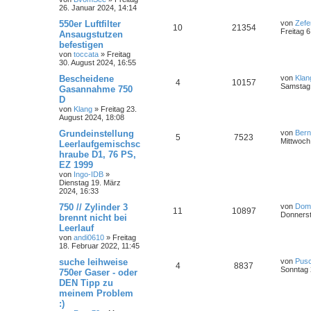
26. Januar 2024, 14:14
550er Luftfilter
von
Zefe
10
21354
Freitag 
Ansaugstutzen
befestigen
von
toccata
»
Freitag
30. August 2024, 16:55
Bescheidene
von
Klan
4
10157
Samstag 
Gasannahme 750
D
von
Klang
»
Freitag 23.
August 2024, 18:08
Grundeinstellung
von
Ber
5
7523
Mittwoch
Leerlaufgemischsc
hraube D1, 76 PS,
EZ 1999
von
Ingo-IDB
»
Dienstag 19. März
2024, 16:33
750 // Zylinder 3
von
Dom
11
10897
Donnerst
brennt nicht bei
Leerlauf
von
andi0610
»
Freitag
18. Februar 2022, 11:45
suche leihweise
von
Pus
4
8837
Sonntag 
750er Gaser - oder
DEN Tipp zu
meinem Problem
:)