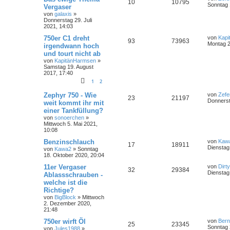
10
10795
Sonntag 
Vergaser
von
galaxis
»
Donnerstag 29. Juli
2021, 14:03
750er C1 dreht
von
Kap
93
73963
Montag 2
irgendwann hoch
und tourt nicht ab
von
KapitänHarmsen
»
Samstag 19. August
2017, 17:40
1
2
Zephyr 750 - Wie
von
Zefe
23
21197
Donnerst
weit kommt ihr mit
einer Tankfüllung?
von
sonoerchen
»
Mittwoch 5. Mai 2021,
10:08
Benzinschlauch
von
Kaw
17
18911
Dienstag
von
Kawa2
»
Sonntag
18. Oktober 2020, 20:04
11er Vergaser
von
Dirt
32
29384
Dienstag
Ablassschrauben -
welche ist die
Richtige?
von
BigBlock
»
Mittwoch
2. Dezember 2020,
21:48
750er wirft Öl
von
Ber
25
23345
Sonntag 
von
Jules1988
»