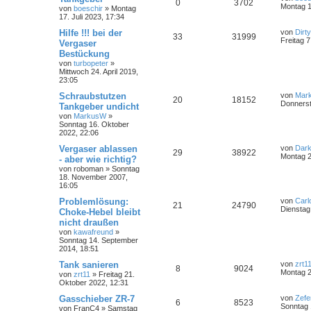
0
3702
Montag 1
von
boeschir
»
Montag
17. Juli 2023, 17:34
Hilfe !!! bei der
von
Dirt
33
31999
Freitag 7
Vergaser
Bestückung
von
turbopeter
»
Mittwoch 24. April 2019,
23:05
Schraubstutzen
von
Mar
20
18152
Donnerst
Tankgeber undicht
von
MarkusW
»
Sonntag 16. Oktober
2022, 22:06
Vergaser ablassen
von
Dar
29
38922
Montag 2
- aber wie richtig?
von
roboman
»
Sonntag
18. November 2007,
16:05
Problemlösung:
von
Carl
21
24790
Dienstag
Choke-Hebel bleibt
nicht draußen
von
kawafreund
»
Sonntag 14. September
2014, 18:51
Tank sanieren
von
zrt1
8
9024
Montag 2
von
zrt11
»
Freitag 21.
Oktober 2022, 12:31
Gasschieber ZR-7
von
Zefe
6
8523
Sonntag 
von
FranC4
»
Samstag