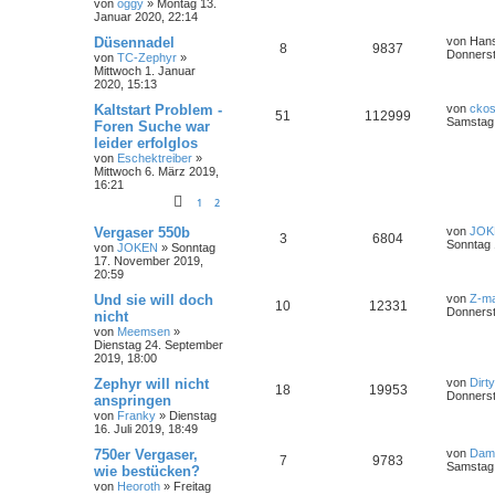
von
oggy
»
Montag 13.
Januar 2020, 22:14
Düsennadel
von
Hans
8
9837
Donnerst
von
TC-Zephyr
»
Mittwoch 1. Januar
2020, 15:13
Kaltstart Problem -
von
ckos
51
112999
Samstag 
Foren Suche war
leider erfolglos
von
Eschektreiber
»
Mittwoch 6. März 2019,
16:21
1
2
Vergaser 550b
von
JOK
3
6804
Sonntag 
von
JOKEN
»
Sonntag
17. November 2019,
20:59
Und sie will doch
von
Z-ma
10
12331
Donnerst
nicht
von
Meemsen
»
Dienstag 24. September
2019, 18:00
Zephyr will nicht
von
Dirt
18
19953
Donnerst
anspringen
von
Franky
»
Dienstag
16. Juli 2019, 18:49
750er Vergaser,
von
Dam
7
9783
Samstag 
wie bestücken?
von
Heoroth
»
Freitag