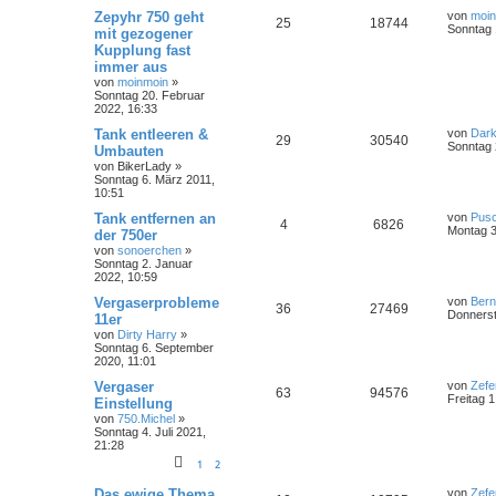
Zepyhr 750 geht
von
moin
25
18744
Sonntag 1
mit gezogener
Kupplung fast
immer aus
von
moinmoin
»
Sonntag 20. Februar
2022, 16:33
Tank entleeren &
von
Dar
29
30540
Sonntag 
Umbauten
von
BikerLady
»
Sonntag 6. März 2011,
10:51
Tank entfernen an
von
Pus
4
6826
Montag 3
der 750er
von
sonoerchen
»
Sonntag 2. Januar
2022, 10:59
Vergaserprobleme
von
Ber
36
27469
Donnerst
11er
von
Dirty Harry
»
Sonntag 6. September
2020, 11:01
Vergaser
von
Zefe
63
94576
Freitag 
Einstellung
von
750.Michel
»
Sonntag 4. Juli 2021,
21:28
1
2
Das ewige Thema
von
Zefe