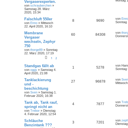
Montag 1
Vergaserexperten.
von
schrauberchen
»
Samstag 28. März
2020, 15:34
Falschluft 550er
von
Enn
8
9690
Sonntag 
von
Enno
»
Mittwoch
22. April 2020, 16:10
Membrane
von
thor
60
84308
Donnerst
Vergaser
wechseln, Zephyr
750
von
thorge89
»
Sonntag
22. März 2020, 17:19
1
2
Standgas fällt ab
von
Hans
1
5278
Sonntag 5
von
oggy
»
Samstag 4.
April 2020, 21:08
Tanklackierung
von
Sve
27
96878
Mittwoch
und -
beschichtung
von
Sven
»
Samstag 1.
Februar 2020, 16:38
Tank ab, Tank rauf,
von
Treb
4
7877
Donnerst
springt nicht an
von
Trebor
»
Dienstag
4. Februar 2020, 12:54
Schläuche
von
zeph
3
7201
Dienstag
Benzintank ???