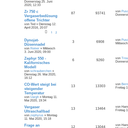
Donnerstag 25. Juni
2020, 12:33
Zr 750 c
von
Pus
87
93741
Donnerst
Vergaserbedüsung
offene Trichter
von
Ted
»
Dienstag 12.
April 2016, 20:07
1
2
Dynojet-
von
Pus
3
6908
Mittwoch
Düsennadel
von
Reiner
»
Mittwoch
3. Juni 2020, 09:00
Zephyr 550 -
von
Trou
6
9260
Donnerst
Kalifornisches
Modell
von
schrauberchen
»
Dienstag 26. Mai 2020,
16:12
CO-Wert steigt bei
von
Ber
13
13303
Freitag 1
steigender
Temperatur
von
Uargh
»
Montag 11.
Mai 2020, 19:34
Vergaser
von
Hans
13
13464
Freitag 1
Ultraschallbad
von
zephyrus
»
Montag
11. Mai 2020, 15:18
Frage an
von
Hans
12
13044