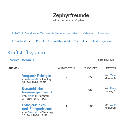
Zephyrfreunde
alles rund um die Zephyr
FAQ
Anzeige der Termine für heute ausschalten
Kalender
Kontakt
Startseite
Portal
Foren-Übersicht
Technik
Kraftstoffsystem
Kraftstoffsystem
Neues Thema
569 Themen
THEMEN
ANTWORTEN
ZUGRIFFE
LETZTER
Vergaser Reinigen
von
Zefe
7
359
Mittwoch
von
dmnk506
»
Freitag
31. Juli 2026, 22:52
Benzinhhahn
von
Klan
2
951
Freitag 1
Reserve geht nicht
von
Klang
»
Dienstag
30. Juni 2026, 11:39
Dynojet-Kit 750
von
Zefe
1
501
Mittwoch
und Startprobleme
von
Dietstein
»
Dienstag
23. Juni 2026, 17:57