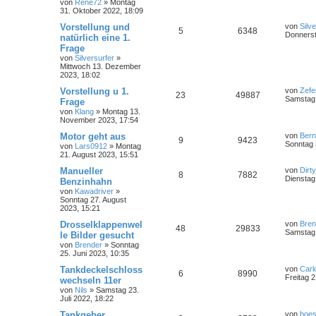
von
Rene72
»
Montag
31. Oktober 2022, 18:09
Vorstellung und
von
Silv
5
6348
Donnerst
natürlich eine 1.
Frage
von
Silversurfer
»
Mittwoch 13. Dezember
2023, 18:02
Vorstellung u 1.
von
Zefe
23
49887
Samstag 
Frage
von
Klang
»
Montag 13.
November 2023, 17:54
Motor geht aus
von
Ber
9
9423
Sonntag 
von
Lars0912
»
Montag
21. August 2023, 15:51
Manueller
von
Dirt
8
7882
Dienstag
Benzinhahn
von
Kawadriver
»
Sonntag 27. August
2023, 15:21
Drosselklappenwel
von
Bren
48
29833
Samstag 
le Bilder gesucht
von
Brender
»
Sonntag
25. Juni 2023, 10:35
Tankdeckelschloss
von
Carl
6
8990
Freitag 2
wechseln 11er
von
Nils
»
Samstag 23.
Juli 2022, 18:22
Tankgeber
von
boes