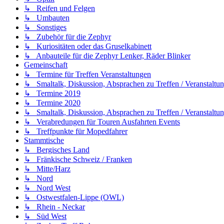
↳ Reifen und Felgen
↳ Umbauten
↳ Sonstiges
↳ Zubehör für die Zephyr
↳ Kuriositäten oder das Gruselkabinett
↳ Anbauteile für die Zephyr Lenker, Räder Blinker
Gemeinschaft
↳ Termine für Treffen Veranstaltungen
↳ Smaltalk, Diskussion, Absprachen zu Treffen / Veranstaltu
↳ Termine 2019
↳ Termine 2020
↳ Smaltalk, Diskussion, Absprachen zu Treffen / Veranstaltun
↳ Verabredungen für Touren Ausfahrten Events
↳ Treffpunkte für Mopedfahrer
Stammtische
↳ Bergisches Land
↳ Fränkische Schweiz / Franken
↳ Mitte/Harz
↳ Nord
↳ Nord West
↳ Ostwestfalen-Lippe (OWL)
↳ Rhein - Neckar
↳ Süd West