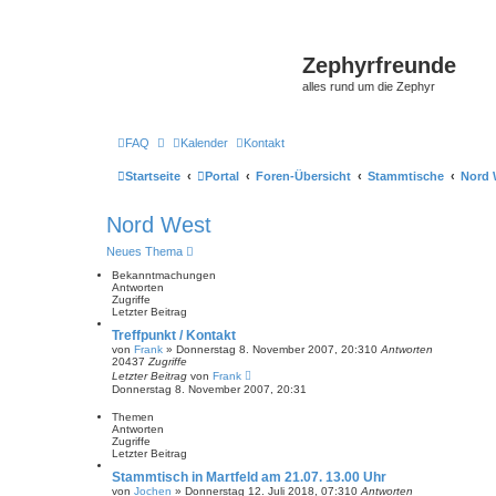
Zephyrfreunde
alles rund um die Zephyr
FAQ
Kalender
Kontakt
Startseite
Portal
Foren-Übersicht
Stammtische
Nord 
Nord West
Neues Thema
Bekanntmachungen
Antworten
Zugriffe
Letzter Beitrag
Treffpunkt / Kontakt
von
Frank
»
Donnerstag 8. November 2007, 20:31
0
Antworten
20437
Zugriffe
Letzter Beitrag
von
Frank
Donnerstag 8. November 2007, 20:31
Themen
Antworten
Zugriffe
Letzter Beitrag
Stammtisch in Martfeld am 21.07. 13.00 Uhr
von
Jochen
»
Donnerstag 12. Juli 2018, 07:31
0
Antworten