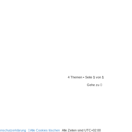
4 Themen • Seite
1
von
1
Gehe zu
enschutzerklärung
Alle Cookies löschen
Alle Zeiten sind
UTC+02:00