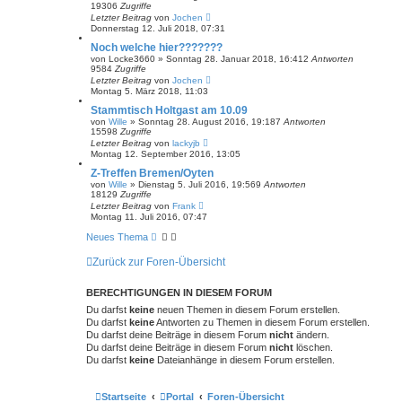
19306
Zugriffe
Letzter Beitrag
von
Jochen
Donnerstag 12. Juli 2018, 07:31
Noch welche hier???????
von
Locke3660
»
Sonntag 28. Januar 2018, 16:41
2
Antworten
9584
Zugriffe
Letzter Beitrag
von
Jochen
Montag 5. März 2018, 11:03
Stammtisch Holtgast am 10.09
von
Wille
»
Sonntag 28. August 2016, 19:18
7
Antworten
15598
Zugriffe
Letzter Beitrag
von
lackyjb
Montag 12. September 2016, 13:05
Z-Treffen Bremen/Oyten
von
Wille
»
Dienstag 5. Juli 2016, 19:56
9
Antworten
18129
Zugriffe
Letzter Beitrag
von
Frank
Montag 11. Juli 2016, 07:47
Neues Thema
Zurück zur Foren-Übersicht
BERECHTIGUNGEN IN DIESEM FORUM
Du darfst
keine
neuen Themen in diesem Forum erstellen.
Du darfst
keine
Antworten zu Themen in diesem Forum erstellen.
Du darfst deine Beiträge in diesem Forum
nicht
ändern.
Du darfst deine Beiträge in diesem Forum
nicht
löschen.
Du darfst
keine
Dateianhänge in diesem Forum erstellen.
Startseite
Portal
Foren-Übersicht