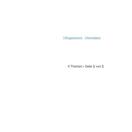
Registrieren
Anmelden
4 Themen • Seite
1
von
1