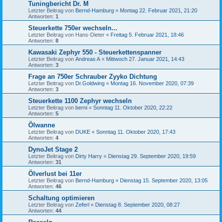
Tuningbericht Dr. M
Letzter Beitrag von
Bernd-Hamburg
«
Montag 22. Februar 2021, 21:20
Antworten:
1
Steuerkette 750er wechseln...
Letzter Beitrag von
Hans-Dieter
«
Freitag 5. Februar 2021, 18:46
Antworten:
8
Kawasaki Zephyr 550 - Steuerkettenspanner
Letzter Beitrag von
Andreas A
«
Mittwoch 27. Januar 2021, 14:43
Antworten:
3
Frage an 750er Schrauber Zyyko Dichtung
Letzter Beitrag von
Dr.Goldwing
«
Montag 16. November 2020, 07:39
Antworten:
3
Steuerkette 1100 Zephyr wechseln
Letzter Beitrag von
berni
«
Sonntag 11. Oktober 2020, 22:22
Antworten:
5
Ölwanne
Letzter Beitrag von
DUKE
«
Sonntag 11. Oktober 2020, 17:43
Antworten:
4
DynoJet Stage 2
Letzter Beitrag von
Dirty Harry
«
Dienstag 29. September 2020, 19:59
Antworten:
31
Ölverlust bei 11er
Letzter Beitrag von
Bernd-Hamburg
«
Dienstag 15. September 2020, 13:05
Antworten:
46
Schaltung optimieren
Letzter Beitrag von
Zeferl
«
Dienstag 8. September 2020, 08:27
Antworten:
44