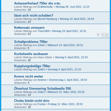
Anlasserfreilauf 750er die x-te;
Letzter Beitrag von
Erdbeerbully
«
Montag 28. Juni 2021, 11:24
Antworten:
19
lässt sich nicht schalten?
Letzter Beitrag von
Bernd-Hamburg
«
Montag 19. April 2021, 18:44
Antworten:
24
Kettensatz erneuern
Letzter Beitrag von
Tinochi69
«
Montag 19. April 2021, 10:31
Antworten:
53
1
2
Schaltprobleme 750er
Letzter Beitrag von
Zeferl
«
Mittwoch 14. April 2021, 05:51
Antworten:
9
Kurbelwelle ausbauen
Letzter Beitrag von
Hans-Dieter
«
Montag 5. April 2021, 22:24
Antworten:
26
Kupplungsbeläge 750er
Letzter Beitrag von
Zeferl
«
Sonntag 4. April 2021, 13:10
Komm nicht weiter
Letzter Beitrag von
Andree
«
Donnerstag 1. April 2021, 18:03
Antworten:
9
Ölverlust Simmering Schaltwelle 550
Letzter Beitrag von
Zeferl
«
Mittwoch 31. März 2021, 03:25
Antworten:
14
Choke bleibt nicht drin
Letzter Beitrag von
Fumpi
«
Freitag 12. März 2021, 20:52
Antworten:
18