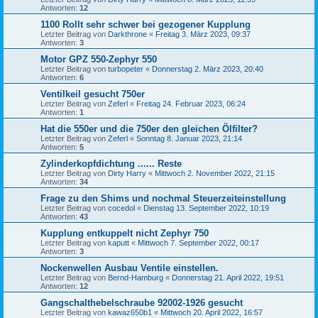
Antworten:
12
1100 Rollt sehr schwer bei gezogener Kupplung
Letzter Beitrag von
Darkthrone
«
Freitag 3. März 2023, 09:37
Antworten:
3
Motor GPZ 550-Zephyr 550
Letzter Beitrag von
turbopeter
«
Donnerstag 2. März 2023, 20:40
Antworten:
6
Ventilkeil gesucht 750er
Letzter Beitrag von
Zeferl
«
Freitag 24. Februar 2023, 06:24
Antworten:
1
Hat die 550er und die 750er den gleichen Ölfilter?
Letzter Beitrag von
Zeferl
«
Sonntag 8. Januar 2023, 21:14
Antworten:
5
Zylinderkopfdichtung ...... Reste
Letzter Beitrag von
Dirty Harry
«
Mittwoch 2. November 2022, 21:15
Antworten:
34
Frage zu den Shims und nochmal Steuerzeiteinstellung
Letzter Beitrag von
cocedol
«
Dienstag 13. September 2022, 10:19
Antworten:
43
Kupplung entkuppelt nicht Zephyr 750
Letzter Beitrag von
kaputt
«
Mittwoch 7. September 2022, 00:17
Antworten:
3
Nockenwellen Ausbau Ventile einstellen.
Letzter Beitrag von
Bernd-Hamburg
«
Donnerstag 21. April 2022, 19:51
Antworten:
12
Gangschalthebelschraube 92002-1926 gesucht
Letzter Beitrag von
kawaz650b1
«
Mittwoch 20. April 2022, 16:57