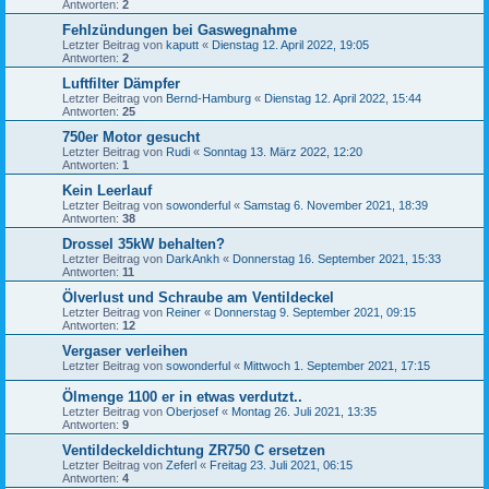
Antworten:
2
Fehlzündungen bei Gaswegnahme
Letzter Beitrag von
kaputt
«
Dienstag 12. April 2022, 19:05
Antworten:
2
Luftfilter Dämpfer
Letzter Beitrag von
Bernd-Hamburg
«
Dienstag 12. April 2022, 15:44
Antworten:
25
750er Motor gesucht
Letzter Beitrag von
Rudi
«
Sonntag 13. März 2022, 12:20
Antworten:
1
Kein Leerlauf
Letzter Beitrag von
sowonderful
«
Samstag 6. November 2021, 18:39
Antworten:
38
Drossel 35kW behalten?
Letzter Beitrag von
DarkAnkh
«
Donnerstag 16. September 2021, 15:33
Antworten:
11
Ölverlust und Schraube am Ventildeckel
Letzter Beitrag von
Reiner
«
Donnerstag 9. September 2021, 09:15
Antworten:
12
Vergaser verleihen
Letzter Beitrag von
sowonderful
«
Mittwoch 1. September 2021, 17:15
Ölmenge 1100 er in etwas verdutzt..
Letzter Beitrag von
Oberjosef
«
Montag 26. Juli 2021, 13:35
Antworten:
9
Ventildeckeldichtung ZR750 C ersetzen
Letzter Beitrag von
Zeferl
«
Freitag 23. Juli 2021, 06:15
Antworten:
4