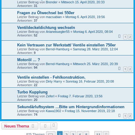
Letzter Beitrag von
Brender
«
Mittwoch 15. April 2020, 20:33
Antworten:
31
Fragen zu Ölwechsel bei 550er
Letzter Beitrag von
macsabian
«
Montag 6. April 2020, 19:56
Antworten:
37
Ventildeckeldichtung wechseln
Letzter Beitrag von
Arianebuegler55
«
Montag 6. April 2020, 08:04
Antworten:
52
1
2
Kein Vertrauen zur Werkstatt/ Ventile einstellen 750er
Letzter Beitrag von
Bernd-Hamburg
«
Samstag 28. März 2020, 12:04
Antworten:
9
Motoröl ... ?
Letzter Beitrag von
Bernd-Hamburg
«
Mittwoch 25. März 2020, 20:39
Antworten:
94
1
2
Ventile einstellen - Fehlkonstruktion.
Letzter Beitrag von
Dirty Harry
«
Sonntag 16. Februar 2020, 20:08
Antworten:
22
Turbo Kupplung
Letzter Beitrag von
Zeferl
«
Freitag 7. Februar 2020, 13:56
Antworten:
20
Sekundärluftsystem ...Bitte um Hintergrundinformationen
Letzter Beitrag von
Kawa1902
«
Freitag 15. November 2019, 22:18
Antworten:
74
1
2
Neues Thema
Seite
1
von
11
1
2
3
4
5
11
825 Themen
…