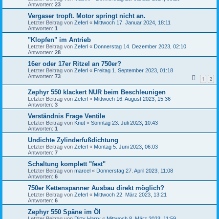
Antworten:
23
Vergaser tropft. Motor springt nicht an.
Letzter Beitrag von
Zeferl
«
Mittwoch 17. Januar 2024, 18:11
Antworten:
1
"Klopfen" im Antrieb
Letzter Beitrag von
Zeferl
«
Donnerstag 14. Dezember 2023, 02:10
Antworten:
28
16er oder 17er Ritzel an 750er?
Letzter Beitrag von
Zeferl
«
Freitag 1. September 2023, 01:18
Antworten:
73
1
2
Zephyr 550 klackert NUR beim Beschleunigen
Letzter Beitrag von
Zeferl
«
Mittwoch 16. August 2023, 15:36
Antworten:
3
Verständnis Frage Ventile
Letzter Beitrag von
Knut
«
Sonntag 23. Juli 2023, 10:43
Antworten:
1
Undichte Zylinderfußdichtung
Letzter Beitrag von
Zeferl
«
Montag 5. Juni 2023, 06:03
Antworten:
7
Schaltung komplett "fest"
Letzter Beitrag von
marcel
«
Donnerstag 27. April 2023, 11:08
Antworten:
6
750er Kettenspanner Ausbau direkt möglich?
Letzter Beitrag von
Zeferl
«
Mittwoch 22. März 2023, 13:21
Antworten:
6
Zephyr 550 Späne im Öl
Letzter Beitrag von
Dirty Harry
«
Mittwoch 8. März 2023, 11:59