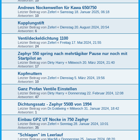
Antworten:
10
Andrews Nockenwellen für Kawa 650/750
Letzter Beitrag von
Zeferl
«
Samstag 18. Januar 2025, 06:18
Antworten:
10
Kupplungstift
Letzter Beitrag von
Zeferl
«
Dienstag 20. August 2024, 20:54
Antworten:
6
Ventildeckeldichtung 1100
Letzter Beitrag von
Zeferl
«
Freitag 17. Mai 2024, 21:55
Antworten:
24
Zephyr 550 spring nach mehrtägiker Pause nur noch mit
Startpilot an
Letzter Beitrag von
Dirty Harry
«
Mittwoch 20. März 2024, 21:40
Antworten:
17
Kopfmuttern
Letzter Beitrag von
Zeferl
«
Dienstag 5. März 2024, 19:56
Antworten:
10
Ganz Profan Ventile Einstellen
Letzter Beitrag von
Dirty Harry
«
Donnerstag 22. Februar 2024, 12:08
Antworten:
47
Dichtungssatz - Zephyr 550B von 1994
Letzter Beitrag von
Dr.Goldwing
«
Mittwoch 31. Januar 2024, 18:42
Antworten:
1
Einbau GPZ UT Nocke in 750 Zephyr
Letzter Beitrag von
Zeferl
«
Sonntag 28. Januar 2024, 10:01
Antworten:
35
"Schlagen" im Leerlauf
Letzter Beitrag von
MacMi
«
Donnerstag 25. Januar 2024, 08:20