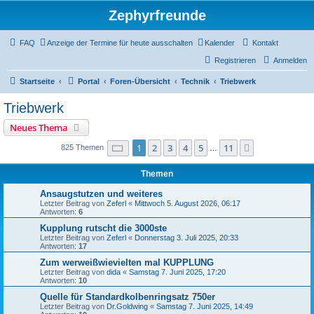
Zephyrfreunde
FAQ
Anzeige der Termine für heute ausschalten
Kalender
Kontakt
Registrieren
Anmelden
Startseite
Portal
Foren-Übersicht
Technik
Triebwerk
Triebwerk
Neues Thema
Seite
1
von
11
1
2
3
4
5
11
Nächste
825 Themen
…
Themen
Ansaugstutzen und weiteres
Letzter Beitrag von
Zeferl
«
Mittwoch 5. August 2026, 06:17
Antworten:
6
Kupplung rutscht die 3000ste
Letzter Beitrag von
Zeferl
«
Donnerstag 3. Juli 2025, 20:33
Antworten:
17
Zum werweißwievielten mal KUPPLUNG
Letzter Beitrag von
dida
«
Samstag 7. Juni 2025, 17:20
Antworten:
10
Quelle für Standardkolbenringsatz 750er
Letzter Beitrag von
Dr.Goldwing
«
Samstag 7. Juni 2025, 14:49