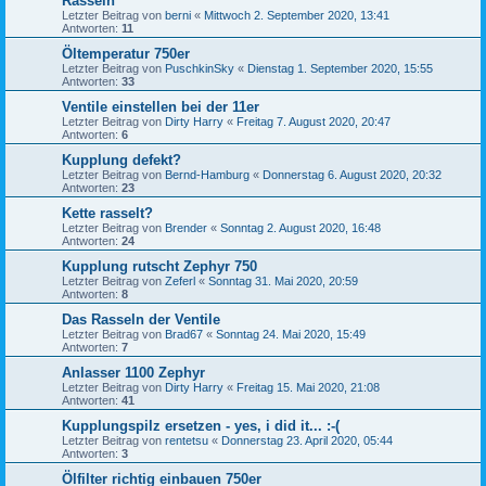
Rasseln
Letzter Beitrag von
berni
«
Mittwoch 2. September 2020, 13:41
Antworten:
11
Öltemperatur 750er
Letzter Beitrag von
PuschkinSky
«
Dienstag 1. September 2020, 15:55
Antworten:
33
Ventile einstellen bei der 11er
Letzter Beitrag von
Dirty Harry
«
Freitag 7. August 2020, 20:47
Antworten:
6
Kupplung defekt?
Letzter Beitrag von
Bernd-Hamburg
«
Donnerstag 6. August 2020, 20:32
Antworten:
23
Kette rasselt?
Letzter Beitrag von
Brender
«
Sonntag 2. August 2020, 16:48
Antworten:
24
Kupplung rutscht Zephyr 750
Letzter Beitrag von
Zeferl
«
Sonntag 31. Mai 2020, 20:59
Antworten:
8
Das Rasseln der Ventile
Letzter Beitrag von
Brad67
«
Sonntag 24. Mai 2020, 15:49
Antworten:
7
Anlasser 1100 Zephyr
Letzter Beitrag von
Dirty Harry
«
Freitag 15. Mai 2020, 21:08
Antworten:
41
Kupplungspilz ersetzen - yes, i did it... :-(
Letzter Beitrag von
rentetsu
«
Donnerstag 23. April 2020, 05:44
Antworten:
3
Ölfilter richtig einbauen 750er