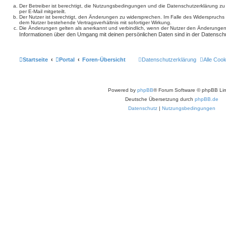
Der Betreiber ist berechtigt, die Nutzungsbedingungen und die Datenschutzerklärung z
per E-Mail mitgeteilt.
Der Nutzer ist berechtigt, den Änderungen zu widersprechen. Im Falle des Widerspruchs
dem Nutzer bestehende Vertragsverhältnis mit sofortiger Wirkung.
Die Änderungen gelten als anerkannt und verbindlich, wenn der Nutzer den Änderungen
Informationen über den Umgang mit deinen persönlichen Daten sind in der Datenschu
Startseite
Portal
Foren-Übersicht
Datenschutzerklärung
Alle Coo
Powered by
phpBB
® Forum Software © phpBB Lim
Deutsche Übersetzung durch
phpBB.de
Datenschutz
|
Nutzungsbedingungen