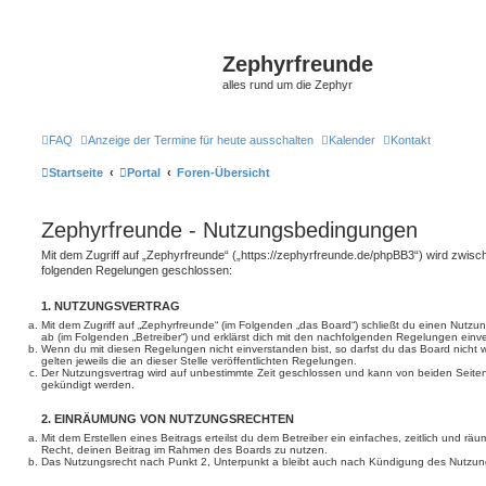
Zephyrfreunde
alles rund um die Zephyr
FAQ
Anzeige der Termine für heute ausschalten
Kalender
Kontakt
Startseite
Portal
Foren-Übersicht
Zephyrfreunde - Nutzungsbedingungen
Mit dem Zugriff auf „Zephyrfreunde“ („https://zephyrfreunde.de/phpBB3“) wird zwisch
folgenden Regelungen geschlossen:
1. NUTZUNGSVERTRAG
Mit dem Zugriff auf „Zephyrfreunde“ (im Folgenden „das Board“) schließt du einen Nutzu
ab (im Folgenden „Betreiber“) und erklärst dich mit den nachfolgenden Regelungen einv
Wenn du mit diesen Regelungen nicht einverstanden bist, so darfst du das Board nicht 
gelten jeweils die an dieser Stelle veröffentlichten Regelungen.
Der Nutzungsvertrag wird auf unbestimmte Zeit geschlossen und kann von beiden Seiten 
gekündigt werden.
2. EINRÄUMUNG VON NUTZUNGSRECHTEN
Mit dem Erstellen eines Beitrags erteilst du dem Betreiber ein einfaches, zeitlich und r
Recht, deinen Beitrag im Rahmen des Boards zu nutzen.
Das Nutzungsrecht nach Punkt 2, Unterpunkt a bleibt auch nach Kündigung des Nutzun