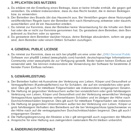
3. PFLICHTEN DES NUTZERS
Du erklärst mit der Erstellung eines Beitrags, dass er keine Inhalte enthält, die gegen g
verstoßen. Du erklärst insbesondere, dass du das Recht besitzt, die in deinen Beiträge
bzw. zu verwenden.
Der Betreiber des Boards übt das Hausrecht aus. Bei Verstößen gegen diese Nutzungs
veröffentlichten Regeln kann der Betreiber dich nach Abmahnung zeitweise oder dauerh
ausschließen und dir ein Hausverbot erteilen.
Du nimmst zur Kenntnis, dass der Betreiber keine Verantwortung für die Inhalte von Beiträ
hat oder die er nicht zur Kenntnis genommen hat. Du gestattest dem Betreiber, dein Be
jederzeit zu löschen oder zu sperren.
Du gestattest dem Betreiber darüber hinaus, deine Beiträge abzuändern, sofern sie geg
sind, dem Betreiber oder einem Dritten Schaden zuzufügen.
4. GENERAL PUBLIC LICENSE
Du nimmst zur Kenntnis, dass es sich bei phpBB um eine unter der „
GNU General Public
Software von phpBB Limited (www.phpbb.com) handelt; deutschsprachige Informationen
Community unter www.phpbb.de zur Verfügung gestellt. Beide haben keinen Einfluss auf 
verwendet wird. Sie können insbesondere die Verwendung der Software für bestimmte Zw
fremder Foren Einfluss nehmen.
5. GEWÄHRLEISTUNG
Der Betreiber haftet mit Ausnahme der Verletzung von Leben, Körper und Gesundheit un
Vertragspflichten (Kardinalpflichten) nur für Schäden, die auf ein vorsätzliches oder gro
sind. Dies gilt auch für mittelbare Folgeschäden wie insbesondere entgangenen Gewinn.
Die Haftung ist gegenüber Verbrauchern außer bei vorsätzlichem oder grob fahrlässige
Verletzung von Leben, Körper und Gesundheit und der Verletzung wesentlicher Vertragspfl
Vertragsschluss typischerweise vorhersehbaren Schäden und im übrigen der Höhe nach a
Durchschnittsschäden begrenzt. Dies gilt auch für mittelbare Folgeschäden wie insbe
Die Haftung ist gegenüber Unternehmern außer bei der Verletzung von Leben, Körper u
grob fahrlässigem Verhalten des Betreibers auf die bei Vertragsschluss typischerweise
der Höhe nach auf die vertragstypischen Durchschnittsschäden begrenzt. Dies gilt auch
entgangenen Gewinn.
Die Haftungsbegrenzung der Absätze a bis c gilt sinngemäß auch zugunsten der Mitarbeit
Ansprüche für eine Haftung aus zwingendem nationalem Recht bleiben unberührt.
6. ÄNDERUNGSVORBEHALT