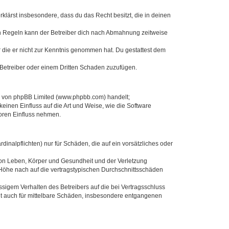
erklärst insbesondere, dass du das Recht besitzt, die in deinen
n Regeln kann der Betreiber dich nach Abmahnung zeitweise
er die er nicht zur Kenntnis genommen hat. Du gestattest dem
 Betreiber oder einem Dritten Schaden zuzufügen.
re von phpBB Limited (www.phpbb.com) handelt;
inen Einfluss auf die Art und Weise, wie die Software
oren Einfluss nehmen.
inalpflichten) nur für Schäden, die auf ein vorsätzliches oder
von Leben, Körper und Gesundheit und der Verletzung
r Höhe nach auf die vertragstypischen Durchschnittsschäden
sigem Verhalten des Betreibers auf die bei Vertragsschluss
lt auch für mittelbare Schäden, insbesondere entgangenen