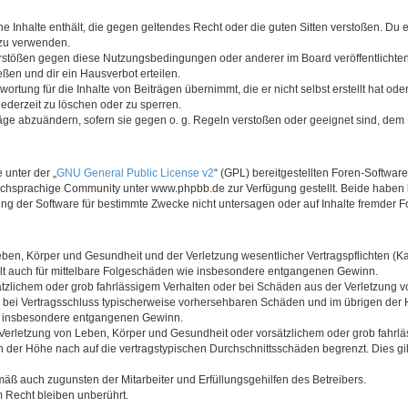
ine Inhalte enthält, die gegen geltendes Recht oder die guten Sitten verstoßen. Du 
 zu verwenden.
erstößen gegen diese Nutzungsbedingungen oder anderer im Board veröffentlichte
ßen und dir ein Hausverbot erteilen.
ortung für die Inhalte von Beiträgen übernimmt, die er nicht selbst erstellt hat od
jederzeit zu löschen oder zu sperren.
räge abzuändern, sofern sie gegen o. g. Regeln verstoßen oder geeignet sind, dem
 unter der „
GNU General Public License v2
“ (GPL) bereitgestellten Foren-Softwa
chsprachige Community unter www.phpbb.de zur Verfügung gestellt. Beide haben ke
g der Software für bestimmte Zwecke nicht untersagen oder auf Inhalte fremder F
ben, Körper und Gesundheit und der Verletzung wesentlicher Vertragspflichten (Kard
gilt auch für mittelbare Folgeschäden wie insbesondere entgangenen Gewinn.
ätzlichem oder grob fahrlässigem Verhalten oder bei Schäden aus der Verletzung 
 die bei Vertragsschluss typischerweise vorhersehbaren Schäden und im übrigen de
wie insbesondere entgangenen Gewinn.
erletzung von Leben, Körper und Gesundheit oder vorsätzlichem oder grob fahrläs
der Höhe nach auf die vertragstypischen Durchschnittsschäden begrenzt. Dies gi
mäß auch zugunsten der Mitarbeiter und Erfüllungsgehilfen des Betreibers.
 Recht bleiben unberührt.