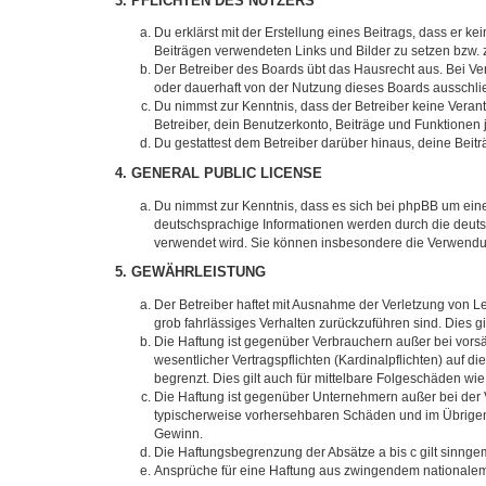
3. PFLICHTEN DES NUTZERS
Du erklärst mit der Erstellung eines Beitrags, dass er ke
Beiträgen verwendeten Links und Bilder zu setzen bzw.
Der Betreiber des Boards übt das Hausrecht aus. Bei V
oder dauerhaft von der Nutzung dieses Boards ausschlie
Du nimmst zur Kenntnis, dass der Betreiber keine Verantw
Betreiber, dein Benutzerkonto, Beiträge und Funktionen 
Du gestattest dem Betreiber darüber hinaus, deine Beit
4. GENERAL PUBLIC LICENSE
Du nimmst zur Kenntnis, dass es sich bei phpBB um eine
deutschsprachige Informationen werden durch die deuts
verwendet wird. Sie können insbesondere die Verwendun
5. GEWÄHRLEISTUNG
Der Betreiber haftet mit Ausnahme der Verletzung von Le
grob fahrlässiges Verhalten zurückzuführen sind. Dies 
Die Haftung ist gegenüber Verbrauchern außer bei vors
wesentlicher Vertragspflichten (Kardinalpflichten) auf
begrenzt. Dies gilt auch für mittelbare Folgeschäden 
Die Haftung ist gegenüber Unternehmern außer bei der V
typischerweise vorhersehbaren Schäden und im Übrigen 
Gewinn.
Die Haftungsbegrenzung der Absätze a bis c gilt sinnge
Ansprüche für eine Haftung aus zwingendem nationalem