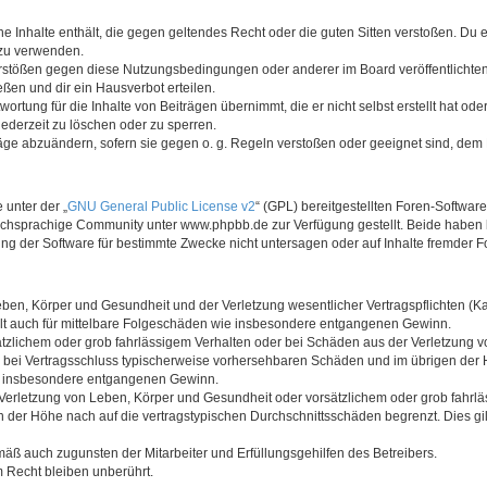
ine Inhalte enthält, die gegen geltendes Recht oder die guten Sitten verstoßen. Du 
 zu verwenden.
erstößen gegen diese Nutzungsbedingungen oder anderer im Board veröffentlichte
ßen und dir ein Hausverbot erteilen.
ortung für die Inhalte von Beiträgen übernimmt, die er nicht selbst erstellt hat od
jederzeit zu löschen oder zu sperren.
räge abzuändern, sofern sie gegen o. g. Regeln verstoßen oder geeignet sind, dem
 unter der „
GNU General Public License v2
“ (GPL) bereitgestellten Foren-Softwa
chsprachige Community unter www.phpbb.de zur Verfügung gestellt. Beide haben ke
g der Software für bestimmte Zwecke nicht untersagen oder auf Inhalte fremder F
ben, Körper und Gesundheit und der Verletzung wesentlicher Vertragspflichten (Kard
gilt auch für mittelbare Folgeschäden wie insbesondere entgangenen Gewinn.
ätzlichem oder grob fahrlässigem Verhalten oder bei Schäden aus der Verletzung 
 die bei Vertragsschluss typischerweise vorhersehbaren Schäden und im übrigen de
wie insbesondere entgangenen Gewinn.
erletzung von Leben, Körper und Gesundheit oder vorsätzlichem oder grob fahrläs
der Höhe nach auf die vertragstypischen Durchschnittsschäden begrenzt. Dies gi
mäß auch zugunsten der Mitarbeiter und Erfüllungsgehilfen des Betreibers.
 Recht bleiben unberührt.