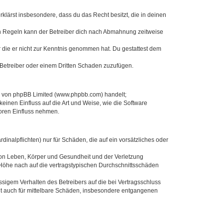
erklärst insbesondere, dass du das Recht besitzt, die in deinen
n Regeln kann der Betreiber dich nach Abmahnung zeitweise
er die er nicht zur Kenntnis genommen hat. Du gestattest dem
 Betreiber oder einem Dritten Schaden zuzufügen.
re von phpBB Limited (www.phpbb.com) handelt;
inen Einfluss auf die Art und Weise, wie die Software
oren Einfluss nehmen.
inalpflichten) nur für Schäden, die auf ein vorsätzliches oder
von Leben, Körper und Gesundheit und der Verletzung
r Höhe nach auf die vertragstypischen Durchschnittsschäden
sigem Verhalten des Betreibers auf die bei Vertragsschluss
lt auch für mittelbare Schäden, insbesondere entgangenen