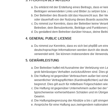
3. PFLICHTEN DES NUTZERS
Du erklärst mit der Erstellung eines Beitrags, dass er ke
Beiträgen verwendeten Links und Bilder zu setzen bzw.
Der Betreiber des Boards übt das Hausrecht aus. Bei V
oder dauerhaft von der Nutzung dieses Boards ausschlie
Du nimmst zur Kenntnis, dass der Betreiber keine Verantw
Betreiber, dein Benutzerkonto, Beiträge und Funktionen 
Du gestattest dem Betreiber darüber hinaus, deine Beit
4. GENERAL PUBLIC LICENSE
Du nimmst zur Kenntnis, dass es sich bei phpBB um eine
deutschsprachige Informationen werden durch die deuts
verwendet wird. Sie können insbesondere die Verwendun
5. GEWÄHRLEISTUNG
Der Betreiber haftet mit Ausnahme der Verletzung von Le
grob fahrlässiges Verhalten zurückzuführen sind. Dies 
Die Haftung ist gegenüber Verbrauchern außer bei vors
wesentlicher Vertragspflichten (Kardinalpflichten) auf
begrenzt. Dies gilt auch für mittelbare Folgeschäden 
Die Haftung ist gegenüber Unternehmern außer bei der V
typischerweise vorhersehbaren Schäden und im Übrigen 
Gewinn.
Die Haftungsbegrenzung der Absätze a bis c gilt sinnge
Ansprüche für eine Haftung aus zwingendem nationalem