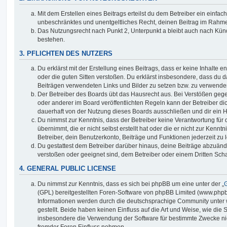
Mit dem Erstellen eines Beitrags erteilst du dem Betreiber ein einfach
unbeschränktes und unentgeltliches Recht, deinen Beitrag im Rahm
Das Nutzungsrecht nach Punkt 2, Unterpunkt a bleibt auch nach Kü
bestehen.
3. PFLICHTEN DES NUTZERS
Du erklärst mit der Erstellung eines Beitrags, dass er keine Inhalte e
oder die guten Sitten verstoßen. Du erklärst insbesondere, dass du da
Beiträgen verwendeten Links und Bilder zu setzen bzw. zu verwende
Der Betreiber des Boards übt das Hausrecht aus. Bei Verstößen g
oder anderer im Board veröffentlichten Regeln kann der Betreiber 
dauerhaft von der Nutzung dieses Boards ausschließen und dir ein H
Du nimmst zur Kenntnis, dass der Betreiber keine Verantwortung für d
übernimmt, die er nicht selbst erstellt hat oder die er nicht zur Ken
Betreiber, dein Benutzerkonto, Beiträge und Funktionen jederzeit zu 
Du gestattest dem Betreiber darüber hinaus, deine Beiträge abzuände
verstoßen oder geeignet sind, dem Betreiber oder einem Dritten Sc
4. GENERAL PUBLIC LICENSE
Du nimmst zur Kenntnis, dass es sich bei phpBB um eine unter der „
G
(GPL) bereitgestellten Foren-Software von phpBB Limited (www.php
Informationen werden durch die deutschsprachige Community unter
gestellt. Beide haben keinen Einfluss auf die Art und Weise, wie die
insbesondere die Verwendung der Software für bestimmte Zwecke nic
fremder Foren Einfluss nehmen.