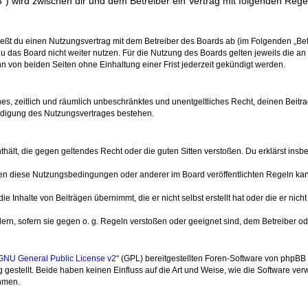
3“) wird zwischen dir und dem Betreiber ein Vertrag mit folgenden Reg
ließt du einen Nutzungsvertrag mit dem Betreiber des Boards ab (im Folgenden „Be
u das Board nicht weiter nutzen. Für die Nutzung des Boards gelten jeweils die an 
 von beiden Seiten ohne Einhaltung einer Frist jederzeit gekündigt werden.
aches, zeitlich und räumlich unbeschränktes und unentgeltliches Recht, deinen Bei
ndigung des Nutzungsvertrages bestehen.
 enthält, die gegen geltendes Recht oder die guten Sitten verstoßen. Du erklärst in
gen diese Nutzungsbedingungen oder anderer im Board veröffentlichten Regeln ka
ie Inhalte von Beiträgen übernimmt, die er nicht selbst erstellt hat oder die er ni
ern, sofern sie gegen o. g. Regeln verstoßen oder geeignet sind, dem Betreiber o
GNU General Public License v2
“ (GPL) bereitgestellten Foren-Software von phpB
estellt. Beide haben keinen Einfluss auf die Art und Weise, wie die Software ve
ehmen.