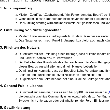
Mit dem Zugriff auf „Zephyrfreunde“ („https://zephyrfreunde.de/phpBB
1. Nutzungsvertrag
Mit dem Zugriff auf „Zephyrfreunde“ (im Folgenden „das Board“) sch
Wenn du mit diesen Regelungen nicht einverstanden bist, so darfst d
Der Nutzungsvertrag wird auf unbestimmte Zeit geschlossen und kann
2. Einräumung von Nutzungsrechten
Mit dem Erstellen eines Beitrags erteilst du dem Betreiber ein einf
Das Nutzungsrecht nach Punkt 2, Unterpunkt a bleibt auch nach Kü
3. Pflichten des Nutzers
Du erklärst mit der Erstellung eines Beitrags, dass er keine Inhalte
und Bilder zu setzen bzw. zu verwenden.
Der Betreiber des Boards übt das Hausrecht aus. Bei Verstößen ge
dieses Boards ausschließen und dir ein Hausverbot erteilen.
Du nimmst zur Kenntnis, dass der Betreiber keine Verantwortung für d
Beiträge und Funktionen jederzeit zu löschen oder zu sperren.
Du gestattest dem Betreiber darüber hinaus, deine Beiträge abzuänd
4. General Public License
Du nimmst zur Kenntnis, dass es sich bei phpBB um eine unter der „
die deutschsprachige Community unter www.phpbb.de zur Verfügung g
Zwecke nicht untersagen oder auf Inhalte fremder Foren Einfluss n
5. Gewährleistung