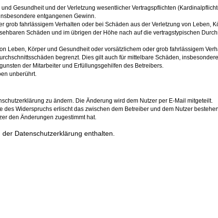
und Gesundheit und der Verletzung wesentlicher Vertragspflichten (Kardinalpflichte
ie insbesondere entgangenen Gewinn.
er grob fahrlässigem Verhalten oder bei Schäden aus der Verletzung von Leben, Kö
hersehbaren Schäden und im übrigen der Höhe nach auf die vertragstypischen Durchs
on Leben, Körper und Gesundheit oder vorsätzlichem oder grob fahrlässigem Verha
urchschnittsschäden begrenzt. Dies gilt auch für mittelbare Schäden, insbesonde
unsten der Mitarbeiter und Erfüllungsgehilfen des Betreibers.
en unberührt.
nschutzerklärung zu ändern. Die Änderung wird dem Nutzer per E-Mail mitgeteilt.
le des Widerspruchs erlischt das zwischen dem Betreiber und dem Nutzer bestehend
tzer den Änderungen zugestimmt hat.
 der Datenschutzerklärung enthalten.