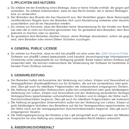
3. PFLICHTEN DES NUTZERS
Du erklärst mit der Erstellung eines Beitrags, dass er keine Inhalte enthält, die gegen g
verstoßen. Du erklärst insbesondere, dass du das Recht besitzt, die in deinen Beiträge
bzw. zu verwenden.
Der Betreiber des Boards übt das Hausrecht aus. Bei Verstößen gegen diese Nutzungs
veröffentlichten Regeln kann der Betreiber dich nach Abmahnung zeitweise oder dauerh
ausschließen und dir ein Hausverbot erteilen.
Du nimmst zur Kenntnis, dass der Betreiber keine Verantwortung für die Inhalte von Beiträ
hat oder die er nicht zur Kenntnis genommen hat. Du gestattest dem Betreiber, dein Be
jederzeit zu löschen oder zu sperren.
Du gestattest dem Betreiber darüber hinaus, deine Beiträge abzuändern, sofern sie geg
sind, dem Betreiber oder einem Dritten Schaden zuzufügen.
4. GENERAL PUBLIC LICENSE
Du nimmst zur Kenntnis, dass es sich bei phpBB um eine unter der „
GNU General Public
Software von phpBB Limited (www.phpbb.com) handelt; deutschsprachige Informationen
Community unter www.phpbb.de zur Verfügung gestellt. Beide haben keinen Einfluss auf 
verwendet wird. Sie können insbesondere die Verwendung der Software für bestimmte Zw
fremder Foren Einfluss nehmen.
5. GEWÄHRLEISTUNG
Der Betreiber haftet mit Ausnahme der Verletzung von Leben, Körper und Gesundheit un
Vertragspflichten (Kardinalpflichten) nur für Schäden, die auf ein vorsätzliches oder gro
sind. Dies gilt auch für mittelbare Folgeschäden wie insbesondere entgangenen Gewinn.
Die Haftung ist gegenüber Verbrauchern außer bei vorsätzlichem oder grob fahrlässige
Verletzung von Leben, Körper und Gesundheit und der Verletzung wesentlicher Vertragspfl
Vertragsschluss typischerweise vorhersehbaren Schäden und im übrigen der Höhe nach a
Durchschnittsschäden begrenzt. Dies gilt auch für mittelbare Folgeschäden wie insbe
Die Haftung ist gegenüber Unternehmern außer bei der Verletzung von Leben, Körper u
grob fahrlässigem Verhalten des Betreibers auf die bei Vertragsschluss typischerweise
der Höhe nach auf die vertragstypischen Durchschnittsschäden begrenzt. Dies gilt auch
entgangenen Gewinn.
Die Haftungsbegrenzung der Absätze a bis c gilt sinngemäß auch zugunsten der Mitarbeit
Ansprüche für eine Haftung aus zwingendem nationalem Recht bleiben unberührt.
6. ÄNDERUNGSVORBEHALT