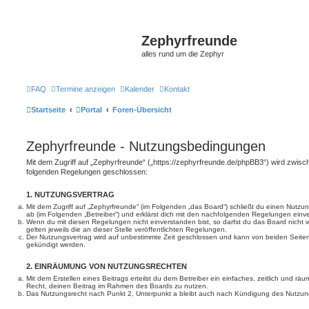
Zephyrfreunde
alles rund um die Zephyr
FAQ
Termine anzeigen
Kalender
Kontakt
Startseite
Portal
Foren-Übersicht
Zephyrfreunde - Nutzungsbedingungen
Mit dem Zugriff auf „Zephyrfreunde“ („https://zephyrfreunde.de/phpBB3“) wird zwisch
folgenden Regelungen geschlossen:
1. NUTZUNGSVERTRAG
Mit dem Zugriff auf „Zephyrfreunde“ (im Folgenden „das Board“) schließt du einen Nutzu
ab (im Folgenden „Betreiber“) und erklärst dich mit den nachfolgenden Regelungen einv
Wenn du mit diesen Regelungen nicht einverstanden bist, so darfst du das Board nicht 
gelten jeweils die an dieser Stelle veröffentlichten Regelungen.
Der Nutzungsvertrag wird auf unbestimmte Zeit geschlossen und kann von beiden Seiten 
gekündigt werden.
2. EINRÄUMUNG VON NUTZUNGSRECHTEN
Mit dem Erstellen eines Beitrags erteilst du dem Betreiber ein einfaches, zeitlich und r
Recht, deinen Beitrag im Rahmen des Boards zu nutzen.
Das Nutzungsrecht nach Punkt 2, Unterpunkt a bleibt auch nach Kündigung des Nutzun