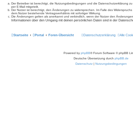
Der Betreiber ist berechtigt, die Nutzungsbedingungen und die Datenschutzerklärung z
per E-Mail mitgeteilt.
Der Nutzer ist berechtigt, den Änderungen zu widersprechen. Im Falle des Widerspruchs
dem Nutzer bestehende Vertragsverhältnis mit sofortiger Wirkung.
Die Änderungen gelten als anerkannt und verbindlich, wenn der Nutzer den Änderungen
Informationen über den Umgang mit deinen persönlichen Daten sind in der Datenschu
Startseite
Portal
Foren-Übersicht
Datenschutzerklärung
Alle Coo
Powered by
phpBB
® Forum Software © phpBB Lim
Deutsche Übersetzung durch
phpBB.de
Datenschutz
|
Nutzungsbedingungen