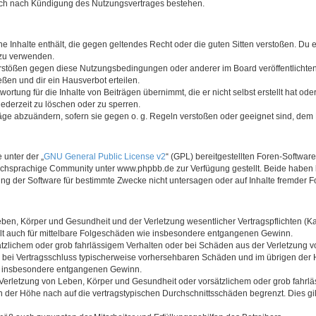
auch nach Kündigung des Nutzungsvertrages bestehen.
ine Inhalte enthält, die gegen geltendes Recht oder die guten Sitten verstoßen. Du 
 zu verwenden.
erstößen gegen diese Nutzungsbedingungen oder anderer im Board veröffentlichte
ßen und dir ein Hausverbot erteilen.
ortung für die Inhalte von Beiträgen übernimmt, die er nicht selbst erstellt hat od
jederzeit zu löschen oder zu sperren.
räge abzuändern, sofern sie gegen o. g. Regeln verstoßen oder geeignet sind, dem
 unter der „
GNU General Public License v2
“ (GPL) bereitgestellten Foren-Softwa
chsprachige Community unter www.phpbb.de zur Verfügung gestellt. Beide haben ke
g der Software für bestimmte Zwecke nicht untersagen oder auf Inhalte fremder F
ben, Körper und Gesundheit und der Verletzung wesentlicher Vertragspflichten (Kard
gilt auch für mittelbare Folgeschäden wie insbesondere entgangenen Gewinn.
ätzlichem oder grob fahrlässigem Verhalten oder bei Schäden aus der Verletzung 
 die bei Vertragsschluss typischerweise vorhersehbaren Schäden und im übrigen de
wie insbesondere entgangenen Gewinn.
erletzung von Leben, Körper und Gesundheit oder vorsätzlichem oder grob fahrläs
der Höhe nach auf die vertragstypischen Durchschnittsschäden begrenzt. Dies gi