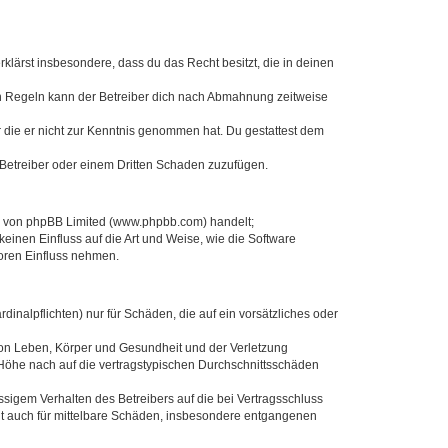
erklärst insbesondere, dass du das Recht besitzt, die in deinen
n Regeln kann der Betreiber dich nach Abmahnung zeitweise
er die er nicht zur Kenntnis genommen hat. Du gestattest dem
 Betreiber oder einem Dritten Schaden zuzufügen.
re von phpBB Limited (www.phpbb.com) handelt;
inen Einfluss auf die Art und Weise, wie die Software
oren Einfluss nehmen.
inalpflichten) nur für Schäden, die auf ein vorsätzliches oder
von Leben, Körper und Gesundheit und der Verletzung
r Höhe nach auf die vertragstypischen Durchschnittsschäden
sigem Verhalten des Betreibers auf die bei Vertragsschluss
lt auch für mittelbare Schäden, insbesondere entgangenen