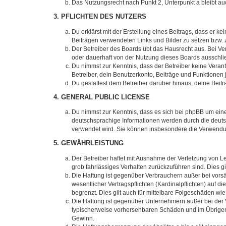
Das Nutzungsrecht nach Punkt 2, Unterpunkt a bleibt 
3. PFLICHTEN DES NUTZERS
Du erklärst mit der Erstellung eines Beitrags, dass er ke
Beiträgen verwendeten Links und Bilder zu setzen bzw.
Der Betreiber des Boards übt das Hausrecht aus. Bei V
oder dauerhaft von der Nutzung dieses Boards ausschlie
Du nimmst zur Kenntnis, dass der Betreiber keine Verantw
Betreiber, dein Benutzerkonto, Beiträge und Funktionen 
Du gestattest dem Betreiber darüber hinaus, deine Beit
4. GENERAL PUBLIC LICENSE
Du nimmst zur Kenntnis, dass es sich bei phpBB um eine
deutschsprachige Informationen werden durch die deuts
verwendet wird. Sie können insbesondere die Verwendun
5. GEWÄHRLEISTUNG
Der Betreiber haftet mit Ausnahme der Verletzung von Le
grob fahrlässiges Verhalten zurückzuführen sind. Dies 
Die Haftung ist gegenüber Verbrauchern außer bei vors
wesentlicher Vertragspflichten (Kardinalpflichten) auf
begrenzt. Dies gilt auch für mittelbare Folgeschäden 
Die Haftung ist gegenüber Unternehmern außer bei der V
typischerweise vorhersehbaren Schäden und im Übrigen 
Gewinn.