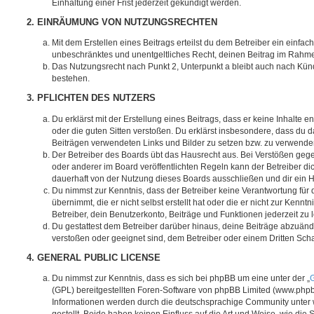
Einhaltung einer Frist jederzeit gekündigt werden.
2. EINRÄUMUNG VON NUTZUNGSRECHTEN
Mit dem Erstellen eines Beitrags erteilst du dem Betreiber ein einfach
unbeschränktes und unentgeltliches Recht, deinen Beitrag im Rahm
Das Nutzungsrecht nach Punkt 2, Unterpunkt a bleibt auch nach Kü
bestehen.
3. PFLICHTEN DES NUTZERS
Du erklärst mit der Erstellung eines Beitrags, dass er keine Inhalte e
oder die guten Sitten verstoßen. Du erklärst insbesondere, dass du da
Beiträgen verwendeten Links und Bilder zu setzen bzw. zu verwende
Der Betreiber des Boards übt das Hausrecht aus. Bei Verstößen g
oder anderer im Board veröffentlichten Regeln kann der Betreiber 
dauerhaft von der Nutzung dieses Boards ausschließen und dir ein H
Du nimmst zur Kenntnis, dass der Betreiber keine Verantwortung für d
übernimmt, die er nicht selbst erstellt hat oder die er nicht zur Ken
Betreiber, dein Benutzerkonto, Beiträge und Funktionen jederzeit zu 
Du gestattest dem Betreiber darüber hinaus, deine Beiträge abzuände
verstoßen oder geeignet sind, dem Betreiber oder einem Dritten Sc
4. GENERAL PUBLIC LICENSE
Du nimmst zur Kenntnis, dass es sich bei phpBB um eine unter der „
G
(GPL) bereitgestellten Foren-Software von phpBB Limited (www.php
Informationen werden durch die deutschsprachige Community unter