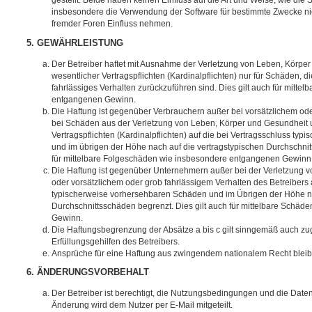
gestellt. Beide haben keinen Einfluss auf die Art und Weise, wie die
insbesondere die Verwendung der Software für bestimmte Zwecke nic
fremder Foren Einfluss nehmen.
5. GEWÄHRLEISTUNG
Der Betreiber haftet mit Ausnahme der Verletzung von Leben, Körpe
wesentlicher Vertragspflichten (Kardinalpflichten) nur für Schäden, di
fahrlässiges Verhalten zurückzuführen sind. Dies gilt auch für mitt
entgangenen Gewinn.
Die Haftung ist gegenüber Verbrauchern außer bei vorsätzlichem ode
bei Schäden aus der Verletzung von Leben, Körper und Gesundheit u
Vertragspflichten (Kardinalpflichten) auf die bei Vertragsschluss t
und im übrigen der Höhe nach auf die vertragstypischen Durchschnit
für mittelbare Folgeschäden wie insbesondere entgangenen Gewinn
Die Haftung ist gegenüber Unternehmern außer bei der Verletzung 
oder vorsätzlichem oder grob fahrlässigem Verhalten des Betreibers 
typischerweise vorhersehbaren Schäden und im Übrigen der Höhe na
Durchschnittsschäden begrenzt. Dies gilt auch für mittelbare Schä
Gewinn.
Die Haftungsbegrenzung der Absätze a bis c gilt sinngemäß auch zug
Erfüllungsgehilfen des Betreibers.
Ansprüche für eine Haftung aus zwingendem nationalem Recht bleib
6. ÄNDERUNGSVORBEHALT
Der Betreiber ist berechtigt, die Nutzungsbedingungen und die Date
Änderung wird dem Nutzer per E-Mail mitgeteilt.