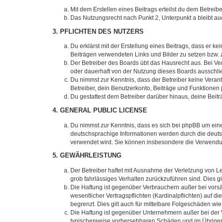
Mit dem Erstellen eines Beitrags erteilst du dem Betrei
Das Nutzungsrecht nach Punkt 2, Unterpunkt a bleibt 
3. PFLICHTEN DES NUTZERS
Du erklärst mit der Erstellung eines Beitrags, dass er ke
Beiträgen verwendeten Links und Bilder zu setzen bzw.
Der Betreiber des Boards übt das Hausrecht aus. Bei V
oder dauerhaft von der Nutzung dieses Boards ausschlie
Du nimmst zur Kenntnis, dass der Betreiber keine Verantw
Betreiber, dein Benutzerkonto, Beiträge und Funktionen 
Du gestattest dem Betreiber darüber hinaus, deine Beit
4. GENERAL PUBLIC LICENSE
Du nimmst zur Kenntnis, dass es sich bei phpBB um eine
deutschsprachige Informationen werden durch die deuts
verwendet wird. Sie können insbesondere die Verwendun
5. GEWÄHRLEISTUNG
Der Betreiber haftet mit Ausnahme der Verletzung von Le
grob fahrlässiges Verhalten zurückzuführen sind. Dies 
Die Haftung ist gegenüber Verbrauchern außer bei vors
wesentlicher Vertragspflichten (Kardinalpflichten) auf
begrenzt. Dies gilt auch für mittelbare Folgeschäden 
Die Haftung ist gegenüber Unternehmern außer bei der V
typischerweise vorhersehbaren Schäden und im Übrigen 