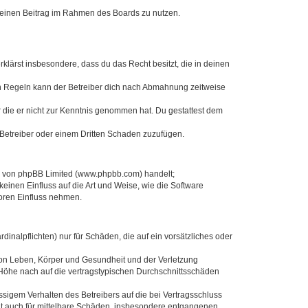
, deinen Beitrag im Rahmen des Boards zu nutzen.
erklärst insbesondere, dass du das Recht besitzt, die in deinen
n Regeln kann der Betreiber dich nach Abmahnung zeitweise
er die er nicht zur Kenntnis genommen hat. Du gestattest dem
 Betreiber oder einem Dritten Schaden zuzufügen.
re von phpBB Limited (www.phpbb.com) handelt;
inen Einfluss auf die Art und Weise, wie die Software
oren Einfluss nehmen.
inalpflichten) nur für Schäden, die auf ein vorsätzliches oder
von Leben, Körper und Gesundheit und der Verletzung
r Höhe nach auf die vertragstypischen Durchschnittsschäden
sigem Verhalten des Betreibers auf die bei Vertragsschluss
lt auch für mittelbare Schäden, insbesondere entgangenen