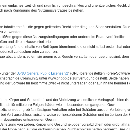
ber ein einfaches, zeitlich und räumlich unbeschränktes und unentgeltliches Recht
auch nach Kündigung des Nutzungsvertrages bestehen.
ine Inhalte enthält, die gegen geltendes Recht oder die guten Sitten verstoßen. Du 
 zu verwenden.
erstößen gegen diese Nutzungsbedingungen oder anderer im Board veröffentlichte
ßen und dir ein Hausverbot erteilen.
ortung für die Inhalte von Beiträgen übernimmt, die er nicht selbst erstellt hat od
jederzeit zu löschen oder zu sperren.
räge abzuändern, sofern sie gegen o. g. Regeln verstoßen oder geeignet sind, dem
 unter der „
GNU General Public License v2
“ (GPL) bereitgestellten Foren-Softwa
chsprachige Community unter www.phpbb.de zur Verfügung gestellt. Beide haben ke
g der Software für bestimmte Zwecke nicht untersagen oder auf Inhalte fremder F
ben, Körper und Gesundheit und der Verletzung wesentlicher Vertragspflichten (Kard
gilt auch für mittelbare Folgeschäden wie insbesondere entgangenen Gewinn.
ätzlichem oder grob fahrlässigem Verhalten oder bei Schäden aus der Verletzung 
 die bei Vertragsschluss typischerweise vorhersehbaren Schäden und im übrigen de
wie insbesondere entgangenen Gewinn.
erletzung von Leben, Körper und Gesundheit oder vorsätzlichem oder grob fahrläs
der Höhe nach auf die vertragstypischen Durchschnittsschäden begrenzt. Dies gi