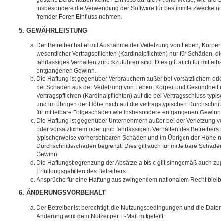
gestellt. Beide haben keinen Einfluss auf die Art und Weise, wie die
insbesondere die Verwendung der Software für bestimmte Zwecke nic
fremder Foren Einfluss nehmen.
5. GEWÄHRLEISTUNG
Der Betreiber haftet mit Ausnahme der Verletzung von Leben, Körpe
wesentlicher Vertragspflichten (Kardinalpflichten) nur für Schäden, di
fahrlässiges Verhalten zurückzuführen sind. Dies gilt auch für mitt
entgangenen Gewinn.
Die Haftung ist gegenüber Verbrauchern außer bei vorsätzlichem ode
bei Schäden aus der Verletzung von Leben, Körper und Gesundheit u
Vertragspflichten (Kardinalpflichten) auf die bei Vertragsschluss t
und im übrigen der Höhe nach auf die vertragstypischen Durchschnit
für mittelbare Folgeschäden wie insbesondere entgangenen Gewinn
Die Haftung ist gegenüber Unternehmern außer bei der Verletzung 
oder vorsätzlichem oder grob fahrlässigem Verhalten des Betreibers 
typischerweise vorhersehbaren Schäden und im Übrigen der Höhe na
Durchschnittsschäden begrenzt. Dies gilt auch für mittelbare Schä
Gewinn.
Die Haftungsbegrenzung der Absätze a bis c gilt sinngemäß auch zug
Erfüllungsgehilfen des Betreibers.
Ansprüche für eine Haftung aus zwingendem nationalem Recht bleib
6. ÄNDERUNGSVORBEHALT
Der Betreiber ist berechtigt, die Nutzungsbedingungen und die Date
Änderung wird dem Nutzer per E-Mail mitgeteilt.