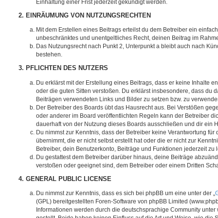
Einhaltung einer Frist jederzeit gekündigt werden.
2. EINRÄUMUNG VON NUTZUNGSRECHTEN
Mit dem Erstellen eines Beitrags erteilst du dem Betreiber ein einfach
unbeschränktes und unentgeltliches Recht, deinen Beitrag im Rahm
Das Nutzungsrecht nach Punkt 2, Unterpunkt a bleibt auch nach Kü
bestehen.
3. PFLICHTEN DES NUTZERS
Du erklärst mit der Erstellung eines Beitrags, dass er keine Inhalte e
oder die guten Sitten verstoßen. Du erklärst insbesondere, dass du da
Beiträgen verwendeten Links und Bilder zu setzen bzw. zu verwende
Der Betreiber des Boards übt das Hausrecht aus. Bei Verstößen g
oder anderer im Board veröffentlichten Regeln kann der Betreiber 
dauerhaft von der Nutzung dieses Boards ausschließen und dir ein H
Du nimmst zur Kenntnis, dass der Betreiber keine Verantwortung für d
übernimmt, die er nicht selbst erstellt hat oder die er nicht zur Ken
Betreiber, dein Benutzerkonto, Beiträge und Funktionen jederzeit zu 
Du gestattest dem Betreiber darüber hinaus, deine Beiträge abzuände
verstoßen oder geeignet sind, dem Betreiber oder einem Dritten Sc
4. GENERAL PUBLIC LICENSE
Du nimmst zur Kenntnis, dass es sich bei phpBB um eine unter der „
G
(GPL) bereitgestellten Foren-Software von phpBB Limited (www.php
Informationen werden durch die deutschsprachige Community unter