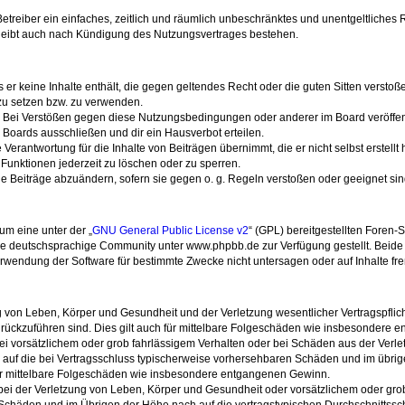
 Betreiber ein einfaches, zeitlich und räumlich unbeschränktes und unentgeltliche
bleibt auch nach Kündigung des Nutzungsvertrages bestehen.
ss er keine Inhalte enthält, die gegen geltendes Recht oder die guten Sitten verstoß
zu setzen bzw. zu verwenden.
. Bei Verstößen gegen diese Nutzungsbedingungen oder anderer im Board veröffe
 Boards ausschließen und dir ein Hausverbot erteilen.
Verantwortung für die Inhalte von Beiträgen übernimmt, die er nicht selbst erstellt
Funktionen jederzeit zu löschen oder zu sperren.
ne Beiträge abzuändern, sofern sie gegen o. g. Regeln verstoßen oder geeignet si
um eine unter der „
GNU General Public License v2
“ (GPL) bereitgestellten Foren
e deutschsprachige Community unter www.phpbb.de zur Verfügung gestellt. Beide h
rwendung der Software für bestimmte Zwecke nicht untersagen oder auf Inhalte fr
 von Leben, Körper und Gesundheit und der Verletzung wesentlicher Vertragspflicht
zurückzuführen sind. Dies gilt auch für mittelbare Folgeschäden wie insbesondere
ei vorsätzlichem oder grob fahrlässigem Verhalten oder bei Schäden aus der Verl
en) auf die bei Vertragsschluss typischerweise vorhersehbaren Schäden und im übri
für mittelbare Folgeschäden wie insbesondere entgangenen Gewinn.
i der Verletzung von Leben, Körper und Gesundheit oder vorsätzlichem oder grob 