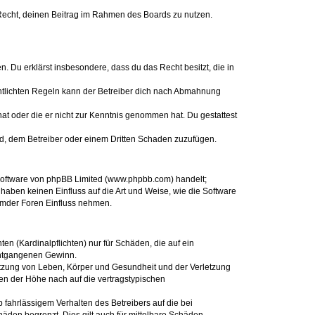
s Recht, deinen Beitrag im Rahmen des Boards zu nutzen.
en. Du erklärst insbesondere, dass du das Recht besitzt, die in
ntlichten Regeln kann der Betreiber dich nach Abmahnung
 hat oder die er nicht zur Kenntnis genommen hat. Du gestattest
nd, dem Betreiber oder einem Dritten Schaden zuzufügen.
-Software von phpBB Limited (www.phpbb.com) handelt;
aben keinen Einfluss auf die Art und Weise, wie die Software
emder Foren Einfluss nehmen.
en (Kardinalpflichten) nur für Schäden, die auf ein
 entgangenen Gewinn.
etzung von Leben, Körper und Gesundheit und der Verletzung
gen der Höhe nach auf die vertragstypischen
fahrlässigem Verhalten des Betreibers auf die bei