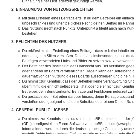
Einhaltung einer Frist jederzeit gekündigt werden.
2. EINRÄUMUNG VON NUTZUNGSRECHTEN
Mit dem Erstellen eines Beitrags erteilst du dem Betreiber ein einfach
unbeschränktes und unentgeltliches Recht, deinen Beitrag im Rahm
Das Nutzungsrecht nach Punkt 2, Unterpunkt a bleibt auch nach Kü
bestehen.
3. PFLICHTEN DES NUTZERS
Du erklärst mit der Erstellung eines Beitrags, dass er keine Inhalte e
oder die guten Sitten verstoßen. Du erklärst insbesondere, dass du da
Beiträgen verwendeten Links und Bilder zu setzen bzw. zu verwende
Der Betreiber des Boards übt das Hausrecht aus. Bei Verstößen g
oder anderer im Board veröffentlichten Regeln kann der Betreiber 
dauerhaft von der Nutzung dieses Boards ausschließen und dir ein H
Du nimmst zur Kenntnis, dass der Betreiber keine Verantwortung für d
übernimmt, die er nicht selbst erstellt hat oder die er nicht zur Ken
Betreiber, dein Benutzerkonto, Beiträge und Funktionen jederzeit zu 
Du gestattest dem Betreiber darüber hinaus, deine Beiträge abzuände
verstoßen oder geeignet sind, dem Betreiber oder einem Dritten Sc
4. GENERAL PUBLIC LICENSE
Du nimmst zur Kenntnis, dass es sich bei phpBB um eine unter der „
G
(GPL) bereitgestellten Foren-Software von phpBB Limited (www.php
Informationen werden durch die deutschsprachige Community unter