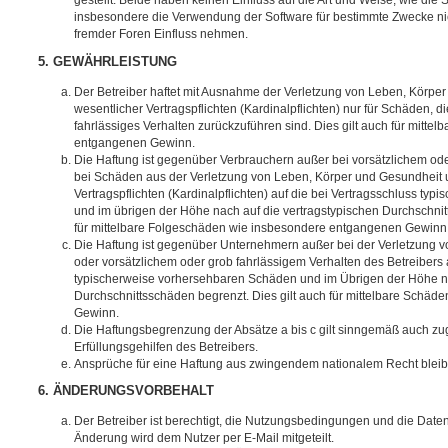
gestellt. Beide haben keinen Einfluss auf die Art und Weise, wie die
insbesondere die Verwendung der Software für bestimmte Zwecke nic
fremder Foren Einfluss nehmen.
5. GEWÄHRLEISTUNG
Der Betreiber haftet mit Ausnahme der Verletzung von Leben, Körpe
wesentlicher Vertragspflichten (Kardinalpflichten) nur für Schäden, di
fahrlässiges Verhalten zurückzuführen sind. Dies gilt auch für mitt
entgangenen Gewinn.
Die Haftung ist gegenüber Verbrauchern außer bei vorsätzlichem ode
bei Schäden aus der Verletzung von Leben, Körper und Gesundheit u
Vertragspflichten (Kardinalpflichten) auf die bei Vertragsschluss t
und im übrigen der Höhe nach auf die vertragstypischen Durchschnit
für mittelbare Folgeschäden wie insbesondere entgangenen Gewinn
Die Haftung ist gegenüber Unternehmern außer bei der Verletzung 
oder vorsätzlichem oder grob fahrlässigem Verhalten des Betreibers 
typischerweise vorhersehbaren Schäden und im Übrigen der Höhe na
Durchschnittsschäden begrenzt. Dies gilt auch für mittelbare Schä
Gewinn.
Die Haftungsbegrenzung der Absätze a bis c gilt sinngemäß auch zug
Erfüllungsgehilfen des Betreibers.
Ansprüche für eine Haftung aus zwingendem nationalem Recht bleib
6. ÄNDERUNGSVORBEHALT
Der Betreiber ist berechtigt, die Nutzungsbedingungen und die Date
Änderung wird dem Nutzer per E-Mail mitgeteilt.