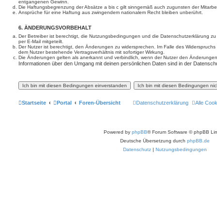
entgangenen Gewinn.
Die Haftungsbegrenzung der Absätze a bis c gilt sinngemäß auch zugunsten der Mitarbeit
Ansprüche für eine Haftung aus zwingendem nationalem Recht bleiben unberührt.
6. ÄNDERUNGSVORBEHALT
Der Betreiber ist berechtigt, die Nutzungsbedingungen und die Datenschutzerklärung z
per E-Mail mitgeteilt.
Der Nutzer ist berechtigt, den Änderungen zu widersprechen. Im Falle des Widerspruchs
dem Nutzer bestehende Vertragsverhältnis mit sofortiger Wirkung.
Die Änderungen gelten als anerkannt und verbindlich, wenn der Nutzer den Änderungen
Informationen über den Umgang mit deinen persönlichen Daten sind in der Datenschu
Startseite
Portal
Foren-Übersicht
Datenschutzerklärung
Alle Coo
Powered by
phpBB
® Forum Software © phpBB Lim
Deutsche Übersetzung durch
phpBB.de
Datenschutz
|
Nutzungsbedingungen