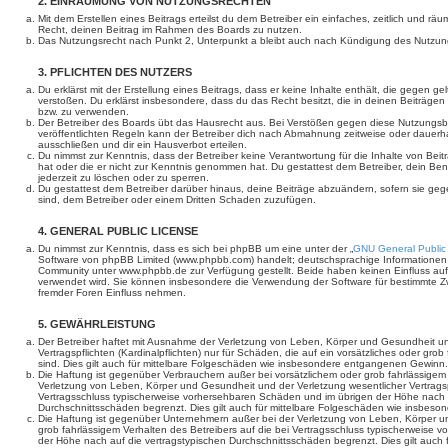
2. EINRÄUMUNG VON NUTZUNGSRECHTEN
Mit dem Erstellen eines Beitrags erteilst du dem Betreiber ein einfaches, zeitlich und r
Recht, deinen Beitrag im Rahmen des Boards zu nutzen.
Das Nutzungsrecht nach Punkt 2, Unterpunkt a bleibt auch nach Kündigung des Nutzun
3. PFLICHTEN DES NUTZERS
Du erklärst mit der Erstellung eines Beitrags, dass er keine Inhalte enthält, die gegen g
verstoßen. Du erklärst insbesondere, dass du das Recht besitzt, die in deinen Beiträge
bzw. zu verwenden.
Der Betreiber des Boards übt das Hausrecht aus. Bei Verstößen gegen diese Nutzungs
veröffentlichten Regeln kann der Betreiber dich nach Abmahnung zeitweise oder dauerh
ausschließen und dir ein Hausverbot erteilen.
Du nimmst zur Kenntnis, dass der Betreiber keine Verantwortung für die Inhalte von Beiträ
hat oder die er nicht zur Kenntnis genommen hat. Du gestattest dem Betreiber, dein Be
jederzeit zu löschen oder zu sperren.
Du gestattest dem Betreiber darüber hinaus, deine Beiträge abzuändern, sofern sie geg
sind, dem Betreiber oder einem Dritten Schaden zuzufügen.
4. GENERAL PUBLIC LICENSE
Du nimmst zur Kenntnis, dass es sich bei phpBB um eine unter der „
GNU General Public
Software von phpBB Limited (www.phpbb.com) handelt; deutschsprachige Informationen
Community unter www.phpbb.de zur Verfügung gestellt. Beide haben keinen Einfluss auf 
verwendet wird. Sie können insbesondere die Verwendung der Software für bestimmte Zw
fremder Foren Einfluss nehmen.
5. GEWÄHRLEISTUNG
Der Betreiber haftet mit Ausnahme der Verletzung von Leben, Körper und Gesundheit un
Vertragspflichten (Kardinalpflichten) nur für Schäden, die auf ein vorsätzliches oder gro
sind. Dies gilt auch für mittelbare Folgeschäden wie insbesondere entgangenen Gewinn.
Die Haftung ist gegenüber Verbrauchern außer bei vorsätzlichem oder grob fahrlässige
Verletzung von Leben, Körper und Gesundheit und der Verletzung wesentlicher Vertragspfl
Vertragsschluss typischerweise vorhersehbaren Schäden und im übrigen der Höhe nach a
Durchschnittsschäden begrenzt. Dies gilt auch für mittelbare Folgeschäden wie insbe
Die Haftung ist gegenüber Unternehmern außer bei der Verletzung von Leben, Körper u
grob fahrlässigem Verhalten des Betreibers auf die bei Vertragsschluss typischerweise
der Höhe nach auf die vertragstypischen Durchschnittsschäden begrenzt. Dies gilt auch