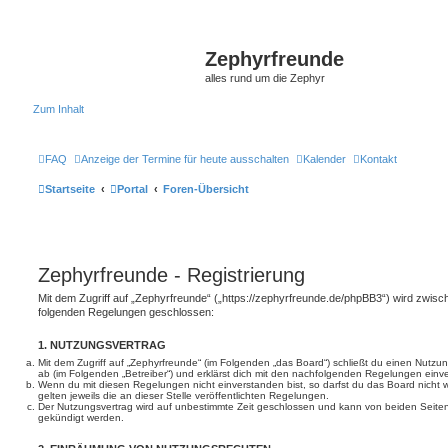
Zephyrfreunde
alles rund um die Zephyr
Zum Inhalt
FAQ
Anzeige der Termine für heute ausschalten
Kalender
Kontakt
Startseite
Portal
Foren-Übersicht
Zephyrfreunde - Registrierung
Mit dem Zugriff auf „Zephyrfreunde“ („https://zephyrfreunde.de/phpBB3“) wird zwisch
folgenden Regelungen geschlossen:
1. NUTZUNGSVERTRAG
Mit dem Zugriff auf „Zephyrfreunde“ (im Folgenden „das Board“) schließt du einen Nutzu
ab (im Folgenden „Betreiber“) und erklärst dich mit den nachfolgenden Regelungen einv
Wenn du mit diesen Regelungen nicht einverstanden bist, so darfst du das Board nicht 
gelten jeweils die an dieser Stelle veröffentlichten Regelungen.
Der Nutzungsvertrag wird auf unbestimmte Zeit geschlossen und kann von beiden Seiten 
gekündigt werden.