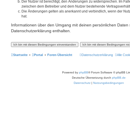
Der Nutzer ist berechtigt, den Änderungen zu widersprechen. Im Fall
zwischen dem Betreiber und dem Nutzer bestehende Vertragsverhältni
Die Änderungen gelten als anerkannt und verbindlich, wenn der Nu
hat.
Informationen über den Umgang mit deinen persönlichen Daten s
Datenschutzerklärung enthalten.
Startseite
Portal
Foren-Übersicht
Datenschutzerklärung
Alle Coo
Powered by
phpBB
® Forum Software © phpBB Lim
Deutsche Übersetzung durch
phpBB.de
Datenschutz
|
Nutzungsbedingungen