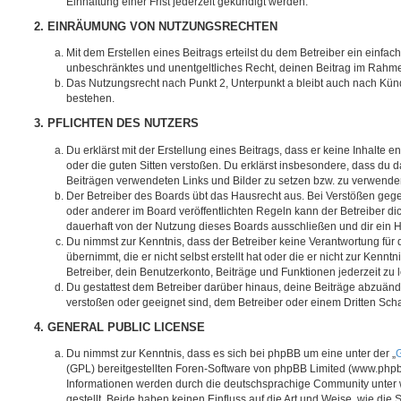
Einhaltung einer Frist jederzeit gekündigt werden.
2. EINRÄUMUNG VON NUTZUNGSRECHTEN
Mit dem Erstellen eines Beitrags erteilst du dem Betreiber ein einfach
unbeschränktes und unentgeltliches Recht, deinen Beitrag im Rahm
Das Nutzungsrecht nach Punkt 2, Unterpunkt a bleibt auch nach Kü
bestehen.
3. PFLICHTEN DES NUTZERS
Du erklärst mit der Erstellung eines Beitrags, dass er keine Inhalte e
oder die guten Sitten verstoßen. Du erklärst insbesondere, dass du da
Beiträgen verwendeten Links und Bilder zu setzen bzw. zu verwende
Der Betreiber des Boards übt das Hausrecht aus. Bei Verstößen g
oder anderer im Board veröffentlichten Regeln kann der Betreiber 
dauerhaft von der Nutzung dieses Boards ausschließen und dir ein H
Du nimmst zur Kenntnis, dass der Betreiber keine Verantwortung für d
übernimmt, die er nicht selbst erstellt hat oder die er nicht zur Ken
Betreiber, dein Benutzerkonto, Beiträge und Funktionen jederzeit zu 
Du gestattest dem Betreiber darüber hinaus, deine Beiträge abzuände
verstoßen oder geeignet sind, dem Betreiber oder einem Dritten Sc
4. GENERAL PUBLIC LICENSE
Du nimmst zur Kenntnis, dass es sich bei phpBB um eine unter der „
G
(GPL) bereitgestellten Foren-Software von phpBB Limited (www.php
Informationen werden durch die deutschsprachige Community unter
gestellt. Beide haben keinen Einfluss auf die Art und Weise, wie die