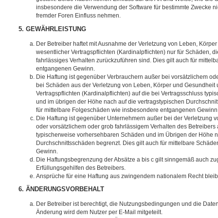
insbesondere die Verwendung der Software für bestimmte Zwecke nic
fremder Foren Einfluss nehmen.
5. GEWÄHRLEISTUNG
Der Betreiber haftet mit Ausnahme der Verletzung von Leben, Körpe
wesentlicher Vertragspflichten (Kardinalpflichten) nur für Schäden, di
fahrlässiges Verhalten zurückzuführen sind. Dies gilt auch für mitt
entgangenen Gewinn.
Die Haftung ist gegenüber Verbrauchern außer bei vorsätzlichem ode
bei Schäden aus der Verletzung von Leben, Körper und Gesundheit u
Vertragspflichten (Kardinalpflichten) auf die bei Vertragsschluss t
und im übrigen der Höhe nach auf die vertragstypischen Durchschnit
für mittelbare Folgeschäden wie insbesondere entgangenen Gewinn
Die Haftung ist gegenüber Unternehmern außer bei der Verletzung 
oder vorsätzlichem oder grob fahrlässigem Verhalten des Betreibers 
typischerweise vorhersehbaren Schäden und im Übrigen der Höhe na
Durchschnittsschäden begrenzt. Dies gilt auch für mittelbare Schä
Gewinn.
Die Haftungsbegrenzung der Absätze a bis c gilt sinngemäß auch zug
Erfüllungsgehilfen des Betreibers.
Ansprüche für eine Haftung aus zwingendem nationalem Recht bleib
6. ÄNDERUNGSVORBEHALT
Der Betreiber ist berechtigt, die Nutzungsbedingungen und die Date
Änderung wird dem Nutzer per E-Mail mitgeteilt.