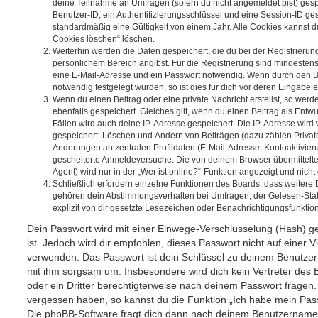
deine Teilnahme an Umfragen (sofern du nicht angemeldet bist) ges
Benutzer-ID, ein Authentifizierungsschlüssel und eine Session-ID g
standardmäßig eine Gültigkeit von einem Jahr. Alle Cookies kannst du
Cookies löschen“ löschen.
Weiterhin werden die Daten gespeichert, die du bei der Registrierun
persönlichem Bereich angibst. Für die Registrierung sind mindesten
eine E-Mail-Adresse und ein Passwort notwendig. Wenn durch den Be
notwendig festgelegt wurden, so ist dies für dich vor deren Eingabe er
Wenn du einen Beitrag oder eine private Nachricht erstellst, so wer
ebenfalls gespeichert. Gleiches gilt, wenn du einen Beitrag als Entw
Fällen wird auch deine IP-Adresse gespeichert. Die IP-Adresse wird 
gespeichert: Löschen und Ändern von Beiträgen (dazu zählen Privat
Änderungen an zentralen Profildaten (E-Mail-Adresse, Kontoaktivier
gescheiterte Anmeldeversuche. Die von deinem Browser übermittel
Agent) wird nur in der „Wer ist online?“-Funktion angezeigt und nicht
Schließlich erfordern einzelne Funktionen des Boards, dass weitere
gehören dein Abstimmungsverhalten bei Umfragen, der Gelesen-Stat
explizit von dir gesetzte Lesezeichen oder Benachrichtigungsfunktio
Dein Passwort wird mit einer Einwege-Verschlüsselung (Hash) ge
ist. Jedoch wird dir empfohlen, dieses Passwort nicht auf einer 
verwenden. Das Passwort ist dein Schlüssel zu deinem Benutzer
mit ihm sorgsam um. Insbesondere wird dich kein Vertreter des 
oder ein Dritter berechtigterweise nach deinem Passwort fragen.
vergessen haben, so kannst du die Funktion „Ich habe mein Pas
Die phpBB-Software fragt dich dann nach deinem Benutzername