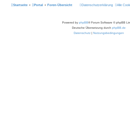
Startseite
Portal
Foren-Übersicht
Datenschutzerklärung
Alle Coo
Powered by
phpBB
® Forum Software © phpBB Lim
Deutsche Übersetzung durch
phpBB.de
Datenschutz
|
Nutzungsbedingungen