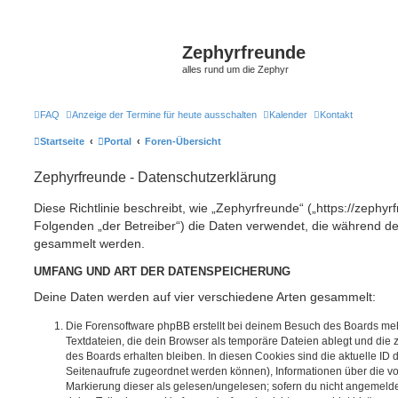
Zephyrfreunde
alles rund um die Zephyr
FAQ
Anzeige der Termine für heute ausschalten
Kalender
Kontakt
Startseite
Portal
Foren-Übersicht
Zephyrfreunde - Datenschutzerklärung
Diese Richtlinie beschreibt, wie „Zephyrfreunde“ („https://zephy
Folgenden „der Betreiber“) die Daten verwendet, die während 
gesammelt werden.
UMFANG UND ART DER DATENSPEICHERUNG
Deine Daten werden auf vier verschiedene Arten gesammelt:
Die Forensoftware phpBB erstellt bei deinem Besuch des Boards meh
Textdateien, die dein Browser als temporäre Dateien ablegt und die
des Boards erhalten bleiben. In diesen Cookies sind die aktuelle ID d
Seitenaufrufe zugeordnet werden können), Informationen über die vo
Markierung dieser als gelesen/ungelesen; sofern du nicht angemeldet