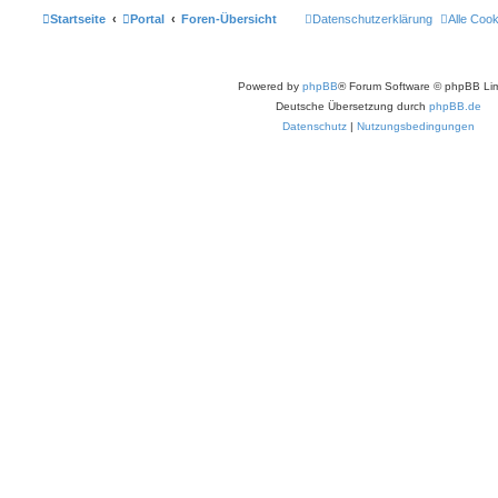
Startseite
Portal
Foren-Übersicht
Datenschutzerklärung
Alle Coo
Powered by
phpBB
® Forum Software © phpBB Lim
Deutsche Übersetzung durch
phpBB.de
Datenschutz
|
Nutzungsbedingungen