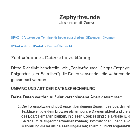
Zephyrfreunde
alles rund um die Zephyr
FAQ
Anzeige der Termine für heute ausschalten
Kalender
Kontakt
Startseite
Portal
Foren-Übersicht
Zephyrfreunde - Datenschutzerklärung
Diese Richtlinie beschreibt, wie „Zephyrfreunde“ („https://zephy
Folgenden „der Betreiber“) die Daten verwendet, die während 
gesammelt werden.
UMFANG UND ART DER DATENSPEICHERUNG
Deine Daten werden auf vier verschiedene Arten gesammelt:
Die Forensoftware phpBB erstellt bei deinem Besuch des Boards meh
Textdateien, die dein Browser als temporäre Dateien ablegt und die
des Boards erhalten bleiben. In diesen Cookies sind die aktuelle ID d
Seitenaufrufe zugeordnet werden können), Informationen über die vo
Markierung dieser als gelesen/ungelesen; sofern du nicht angemeldet