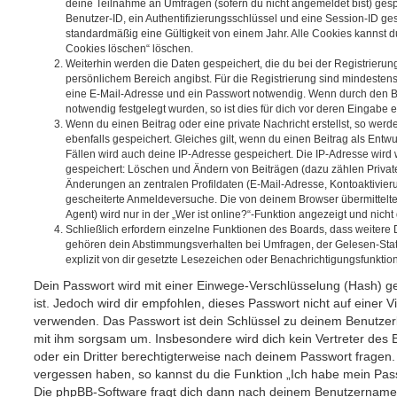
deine Teilnahme an Umfragen (sofern du nicht angemeldet bist) ges
Benutzer-ID, ein Authentifizierungsschlüssel und eine Session-ID g
standardmäßig eine Gültigkeit von einem Jahr. Alle Cookies kannst du
Cookies löschen“ löschen.
Weiterhin werden die Daten gespeichert, die du bei der Registrierun
persönlichem Bereich angibst. Für die Registrierung sind mindesten
eine E-Mail-Adresse und ein Passwort notwendig. Wenn durch den Be
notwendig festgelegt wurden, so ist dies für dich vor deren Eingabe er
Wenn du einen Beitrag oder eine private Nachricht erstellst, so wer
ebenfalls gespeichert. Gleiches gilt, wenn du einen Beitrag als Entw
Fällen wird auch deine IP-Adresse gespeichert. Die IP-Adresse wird 
gespeichert: Löschen und Ändern von Beiträgen (dazu zählen Privat
Änderungen an zentralen Profildaten (E-Mail-Adresse, Kontoaktivier
gescheiterte Anmeldeversuche. Die von deinem Browser übermittel
Agent) wird nur in der „Wer ist online?“-Funktion angezeigt und nicht
Schließlich erfordern einzelne Funktionen des Boards, dass weitere
gehören dein Abstimmungsverhalten bei Umfragen, der Gelesen-Stat
explizit von dir gesetzte Lesezeichen oder Benachrichtigungsfunktio
Dein Passwort wird mit einer Einwege-Verschlüsselung (Hash) ge
ist. Jedoch wird dir empfohlen, dieses Passwort nicht auf einer 
verwenden. Das Passwort ist dein Schlüssel zu deinem Benutzer
mit ihm sorgsam um. Insbesondere wird dich kein Vertreter des 
oder ein Dritter berechtigterweise nach deinem Passwort fragen.
vergessen haben, so kannst du die Funktion „Ich habe mein Pas
Die phpBB-Software fragt dich dann nach deinem Benutzername