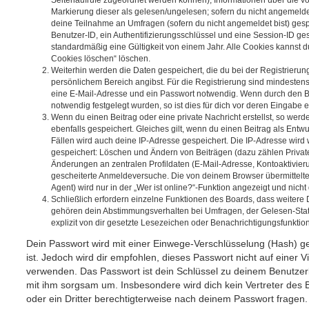
Seitenaufrufe zugeordnet werden können), Informationen über die vo
Markierung dieser als gelesen/ungelesen; sofern du nicht angemeldet
deine Teilnahme an Umfragen (sofern du nicht angemeldet bist) ges
Benutzer-ID, ein Authentifizierungsschlüssel und eine Session-ID g
standardmäßig eine Gültigkeit von einem Jahr. Alle Cookies kannst du
Cookies löschen“ löschen.
Weiterhin werden die Daten gespeichert, die du bei der Registrierun
persönlichem Bereich angibst. Für die Registrierung sind mindesten
eine E-Mail-Adresse und ein Passwort notwendig. Wenn durch den Be
notwendig festgelegt wurden, so ist dies für dich vor deren Eingabe er
Wenn du einen Beitrag oder eine private Nachricht erstellst, so wer
ebenfalls gespeichert. Gleiches gilt, wenn du einen Beitrag als Entw
Fällen wird auch deine IP-Adresse gespeichert. Die IP-Adresse wird 
gespeichert: Löschen und Ändern von Beiträgen (dazu zählen Privat
Änderungen an zentralen Profildaten (E-Mail-Adresse, Kontoaktivier
gescheiterte Anmeldeversuche. Die von deinem Browser übermittel
Agent) wird nur in der „Wer ist online?“-Funktion angezeigt und nicht
Schließlich erfordern einzelne Funktionen des Boards, dass weitere
gehören dein Abstimmungsverhalten bei Umfragen, der Gelesen-Stat
explizit von dir gesetzte Lesezeichen oder Benachrichtigungsfunktio
Dein Passwort wird mit einer Einwege-Verschlüsselung (Hash) ge
ist. Jedoch wird dir empfohlen, dieses Passwort nicht auf einer 
verwenden. Das Passwort ist dein Schlüssel zu deinem Benutzer
mit ihm sorgsam um. Insbesondere wird dich kein Vertreter des 
oder ein Dritter berechtigterweise nach deinem Passwort fragen.