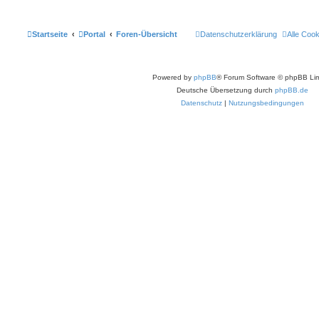
Startseite
Portal
Foren-Übersicht
Datenschutzerklärung
Alle Coo
Powered by
phpBB
® Forum Software © phpBB Lim
Deutsche Übersetzung durch
phpBB.de
Datenschutz
|
Nutzungsbedingungen