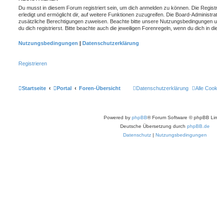
Du musst in diesem Forum registriert sein, um dich anmelden zu können. Die Registr
erledigt und ermöglicht dir, auf weitere Funktionen zuzugreifen. Die Board-Administra
zusätzliche Berechtigungen zuweisen. Beachte bitte unsere Nutzungsbedingungen 
du dich registrierst. Bitte beachte auch die jeweiligen Forenregeln, wenn du dich in
Nutzungsbedingungen
|
Datenschutzerklärung
Registrieren
Startseite
Portal
Foren-Übersicht
Datenschutzerklärung
Alle Coo
Powered by
phpBB
® Forum Software © phpBB Lim
Deutsche Übersetzung durch
phpBB.de
Datenschutz
|
Nutzungsbedingungen