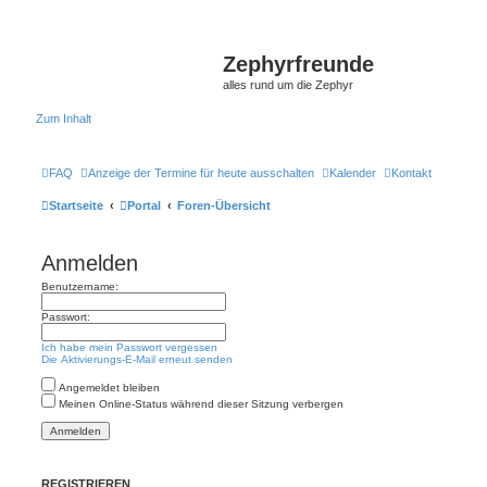
Zephyrfreunde
alles rund um die Zephyr
Zum Inhalt
FAQ
Anzeige der Termine für heute ausschalten
Kalender
Kontakt
Startseite
Portal
Foren-Übersicht
Anmelden
Benutzername:
Passwort:
Ich habe mein Passwort vergessen
Die Aktivierungs-E-Mail erneut senden
Angemeldet bleiben
Meinen Online-Status während dieser Sitzung verbergen
REGISTRIEREN