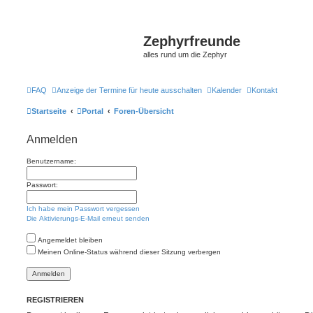
Zephyrfreunde
alles rund um die Zephyr
FAQ
Anzeige der Termine für heute ausschalten
Kalender
Kontakt
Startseite
Portal
Foren-Übersicht
Anmelden
Benutzername:
Passwort:
Ich habe mein Passwort vergessen
Die Aktivierungs-E-Mail erneut senden
Angemeldet bleiben
Meinen Online-Status während dieser Sitzung verbergen
REGISTRIEREN