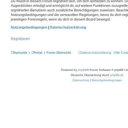
Du musst in diesem Forum registriert sein, um dich anmelden zu können. Di
Augenblicken erledigt und ermöglicht dir, auf weitere Funktionen zuzugreif
registrierten Benutzern auch zusätzliche Berechtigungen zuweisen. Beachte
Nutzungsbedingungen und die verwandten Regelungen, bevor du dich registr
jeweiligen Forenregeln, wenn du dich in diesem Board bewegst.
Nutzungsbedingungen
|
Datenschutzerklärung
Registrieren
Startseite
Portal
Foren-Übersicht
Datenschutzerklärung
Alle Coo
Powered by
phpBB
® Forum Software © phpBB Lim
Deutsche Übersetzung durch
phpBB.de
Datenschutz
|
Nutzungsbedingungen