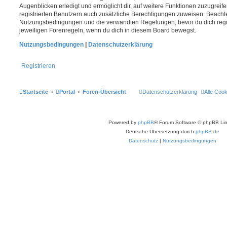
Augenblicken erledigt und ermöglicht dir, auf weitere Funktionen zuzugreif
registrierten Benutzern auch zusätzliche Berechtigungen zuweisen. Beachte
Nutzungsbedingungen und die verwandten Regelungen, bevor du dich registr
jeweiligen Forenregeln, wenn du dich in diesem Board bewegst.
Nutzungsbedingungen
|
Datenschutzerklärung
Registrieren
Startseite
Portal
Foren-Übersicht
Datenschutzerklärung
Alle Coo
Powered by
phpBB
® Forum Software © phpBB Lim
Deutsche Übersetzung durch
phpBB.de
Datenschutz
|
Nutzungsbedingungen