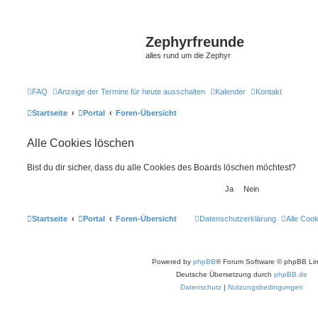
Zephyrfreunde
alles rund um die Zephyr
FAQ
Anzeige der Termine für heute ausschalten
Kalender
Kontakt
Startseite
Portal
Foren-Übersicht
Alle Cookies löschen
Bist du dir sicher, dass du alle Cookies des Boards löschen möchtest?
Startseite
Portal
Foren-Übersicht
Datenschutzerklärung
Alle Coo
Powered by
phpBB
® Forum Software © phpBB Lim
Deutsche Übersetzung durch
phpBB.de
Datenschutz
|
Nutzungsbedingungen