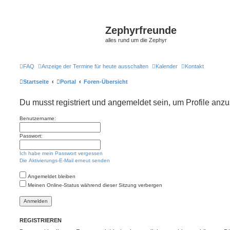
Zephyrfreunde
alles rund um die Zephyr
FAQ
Anzeige der Termine für heute ausschalten
Kalender
Kontakt
Startseite
Portal
Foren-Übersicht
Du musst registriert und angemeldet sein, um Profile anz
Benutzername:
Passwort:
Ich habe mein Passwort vergessen
Die Aktivierungs-E-Mail erneut senden
Angemeldet bleiben
Meinen Online-Status während dieser Sitzung verbergen
REGISTRIEREN