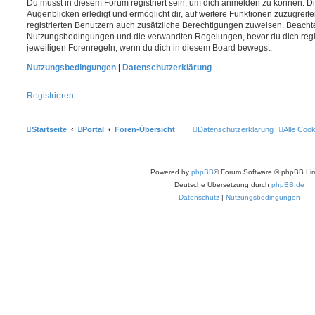
Du musst in diesem Forum registriert sein, um dich anmelden zu können. Di
Augenblicken erledigt und ermöglicht dir, auf weitere Funktionen zuzugreif
registrierten Benutzern auch zusätzliche Berechtigungen zuweisen. Beachte
Nutzungsbedingungen und die verwandten Regelungen, bevor du dich registr
jeweiligen Forenregeln, wenn du dich in diesem Board bewegst.
Nutzungsbedingungen
|
Datenschutzerklärung
Registrieren
Startseite
Portal
Foren-Übersicht
Datenschutzerklärung
Alle Coo
Powered by
phpBB
® Forum Software © phpBB Lim
Deutsche Übersetzung durch
phpBB.de
Datenschutz
|
Nutzungsbedingungen