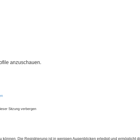
rofile anzuschauen.
en
ieser Sitzung verbergen
 können. Die Registrierung ist in wenigen Augenblicken erledigt und ermöglicht di